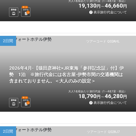
大人1名様あたり 旅行代金（1～4名1室・税込）
19,130
46,660
円
円
選べる
新幹線
ホテル
表示旅行代金について
1
泊
2日間
ツアーコード Q02AHL
2026年4月-【猿田彦神社×JR東海「参拝記念証」付】伊
勢 1泊 ※旅行代金には名古屋-伊勢市間の交通機関は
含まれておりません。＜大人のみの設定＞
大人1名様あたり 旅行代金（1～4名1室・税込）
18,790
46,280
円
円
選べる
新幹線
ホテル
表示旅行代金について
1
泊
2日間
ツアーコード Q028J7