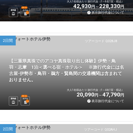
大人1名様あたり 旅行代金（1～6名1室・税込）
42,930
228,330
円
円
選べる
新幹線
ホテル
表示旅行代金について
3
泊
2日間
ツアーコード Q028J8
【三重県真珠でのアコヤ真珠取り出し体験】伊勢・鳥
羽・志摩 1泊＜選べる宿・ホテル＞ ※旅行代金には名
古屋-伊勢市・鳥羽・鵜方・賢島間の交通機関は含まれて
おりません。
大人1名様あたり 旅行代金（1～4名1室・税込）
20,090
47,790
円
円
選べる
新幹線
ホテル
表示旅行代金について
1
泊
2日間
ツアーコード Q02AHJ