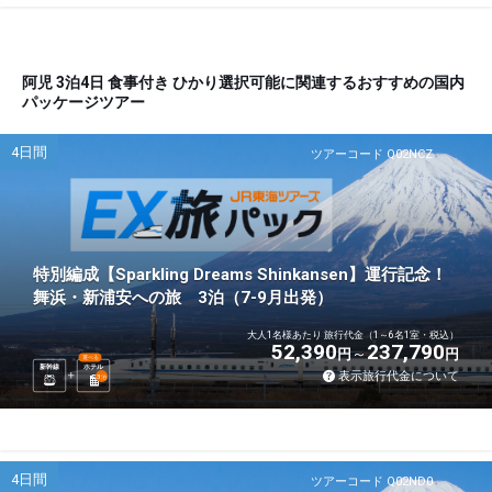
阿児 3泊4日 食事付き ひかり選択可能に関連するおすすめの国内
パッケージツアー
4日間
ツアーコード Q02NCZ
特別編成【Sparkling Dreams Shinkansen】運行記念！
舞浜・新浦安への旅 3泊（7-9月出発）
大人1名様あたり 旅行代金（1～6名1室・税込）
52,390
237,790
円
円
選べる
新幹線
ホテル
表示旅行代金について
3
泊
4日間
ツアーコード Q02ND0