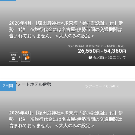
2026年4月-【猿田彦神社×JR東海「参拝記念証」付】伊
勢 1泊 ※旅行代金には名古屋-伊勢市間の交通機関は
含まれておりません。＜大人のみの設定＞
大人1名様あたり 旅行代金（1～4名1室・税込）
26,550
54,360
円
円
選べる
新幹線
ホテル
表示旅行代金について
1
泊
2日間
ツアーコード Q02AHK
2026年4月-【猿田彦神社×JR東海「参拝記念証」付】伊
勢 1泊 ※旅行代金には名古屋-伊勢市間の交通機関は
含まれておりません。＜大人のみの設定＞