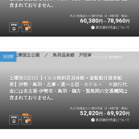
含まれておりません。
大人1名様あたり 旅行代金（2～4名1室・税込）
60,380
78,960
円
円
選べる
新幹線
ホテル
表示旅行代金について
2
泊
3日間
ツアーコード Q02MYZ
土曜発2泊3日【イルカ島飼育員体験＋遊覧船往復乗船
券】伊勢・鳥羽・志摩＜選べる宿・ホテル＞ ※旅行代
金には名古屋-伊勢市・鳥羽・鵜方・賢島間の交通機関は
含まれておりません。
大人1名様あたり 旅行代金（2～4名1室・税込）
52,820
69,920
円
円
選べる
新幹線
ホテル
表示旅行代金について
2
泊