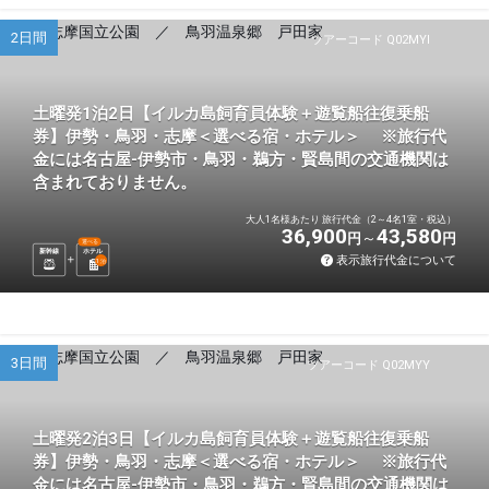
2日間
ツアーコード Q02MYI
土曜発1泊2日【イルカ島飼育員体験＋遊覧船往復乗船
券】伊勢・鳥羽・志摩＜選べる宿・ホテル＞ ※旅行代
金には名古屋-伊勢市・鳥羽・鵜方・賢島間の交通機関は
含まれておりません。
大人1名様あたり 旅行代金（2～4名1室・税込）
36,900
43,580
円
円
選べる
新幹線
ホテル
表示旅行代金について
1
泊
3日間
ツアーコード Q02MYY
土曜発2泊3日【イルカ島飼育員体験＋遊覧船往復乗船
券】伊勢・鳥羽・志摩＜選べる宿・ホテル＞ ※旅行代
金には名古屋-伊勢市・鳥羽・鵜方・賢島間の交通機関は