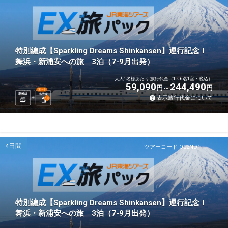
特別編成【Sparkling Dreams Shinkansen】運行記念！
舞浜・新浦安への旅 3泊（7-9月出発）
大人1名様あたり 旅行代金（1～6名1室・税込）
59,090
244,490
円
円
選べる
新幹線
ホテル
表示旅行代金について
3
泊
4日間
ツアーコード Q02ND1
特別編成【Sparkling Dreams Shinkansen】運行記念！
舞浜・新浦安への旅 3泊（7-9月出発）