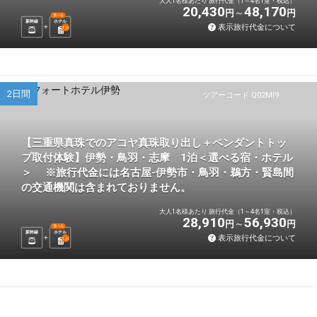
大人1名様あたり 旅行代金（1～4名1室・税込）
20,430
48,170
円
円
選べる
新幹線
ホテル
表示旅行代金について
1
泊
2日間
ツアーコード Q02MI9
【三重県真珠でのアコヤ真珠取り出し＋ペンダントトッ
プ取付体験】伊勢・鳥羽・志摩 1泊＜選べる宿・ホテル
＞ ※旅行代金には名古屋-伊勢市・鳥羽・鵜方・賢島間
の交通機関は含まれておりません。
大人1名様あたり 旅行代金（1～4名1室・税込）
28,910
56,930
円
円
選べる
新幹線
ホテル
表示旅行代金について
1
泊