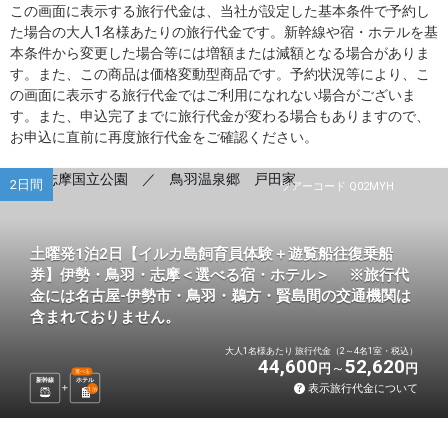
この画面に表示する旅行代金は、当社が設定した基本条件で予約し
た場合の大人1名様あたりの旅行代金です。新幹線や宿・ホテルを基
本条件から変更した場合等には増額または減額となる場合がありま
す。また、この商品は価格変動型商品です。予約状況等により、こ
の画面に表示する旅行代金ではご利用になれない場合がございま
す。また、申込完了までに旅行代金が変わる場合もありますので、
お申込に直前に再度旅行代金をご確認ください。
2日間
ツアーコード Q02MYH
土曜発1泊2日【イルカ島飼育員体験＋遊覧船往復乗船
券】伊勢・鳥羽・志摩＜選べる宿・ホテル＞ ※旅行代
金には名古屋-伊勢市・鳥羽・鵜方・賢島間の交通機関は
含まれておりません。
大人1名様あたり 旅行代金（2～4名1室・税込）
44,600
52,620
円
円
選べる
新幹線
ホテル
表示旅行代金について
1
泊