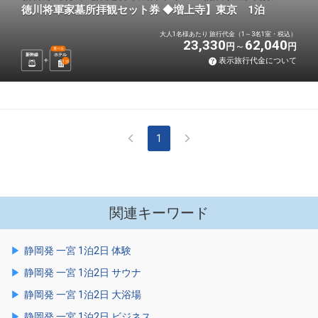
徳川将軍家墓所拝観セット券 ◆増上寺】東京 1泊
大人1名様あたり 旅行代金（1～3名1室・税込）
23,330
62,040
円
円
選べる
新幹線
ホテル
表示旅行代金について
1
泊
1
関連キーワード
静岡発 一宮 1泊2日 体験
静岡発 一宮 1泊2日 サウナ
静岡発 一宮 1泊2日 大浴場
静岡発 一宮 1泊2日 ビジネス