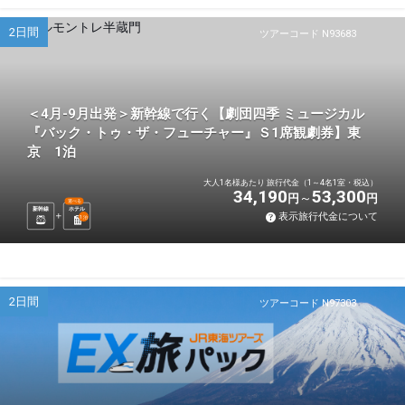
2日間
ツアーコード N93683
＜4月-9月出発＞新幹線で行く【劇団四季 ミュージカル
『バック・トゥ・ザ・フューチャー』Ｓ1席観劇券】東
京 1泊
大人1名様あたり 旅行代金（1～4名1室・税込）
34,190
53,300
円
円
選べる
新幹線
ホテル
表示旅行代金について
1
泊
2日間
ツアーコード N97303