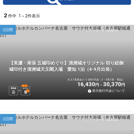
2
件中
1～2件表示
2日間
ツアーコード Q02B1K
【美濃・尾張 五城印めぐり】清洲城オリジナル 切り絵御
城印付き清洲城天主閣入場 愛知 1泊（4-9月出発）
大人1名様あたり 旅行代金（1～5名1室・税込）
16,430
30,370
円
円
選べる
新幹線
ホテル
表示旅行代金について
1
泊
2日間
ツアーコード Q02C5Z