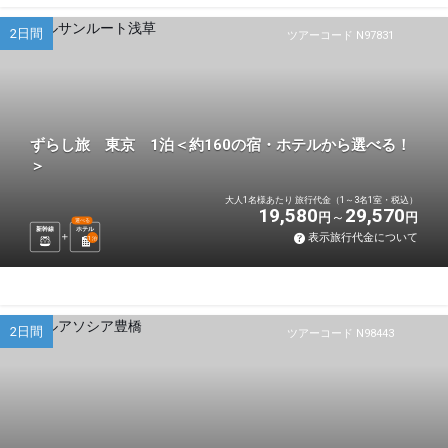
2日間
ツアーコード N97831
ずらし旅 東京 1泊＜約160の宿・ホテルから選べる！
＞
大人1名様あたり 旅行代金（1～3名1室・税込）
19,580
29,570
円
円
選べる
新幹線
ホテル
表示旅行代金について
1
泊
2日間
ツアーコード N98443