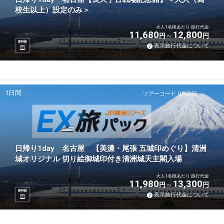
校生以上）設定のみ＞
大人1名様あたり 旅行代金
11,680
12,800
円
円
新幹線
表示旅行代金について
1日間
ツアーコード Q02B35
日帰り1day 名古屋 【美濃・尾張 五城印めぐり】清洲
城オリジナル 切り絵御城印付き清洲城天主閣入場
大人1名様あたり 旅行代金
11,980
13,300
円
円
新幹線
表示旅行代金について