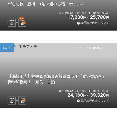
ずらし旅 豊橋 1泊＜選べる宿・ホテル＞
大人1名様あたり 旅行代金（1～3名1室・税込）
17,200
25,780
円
円
選べる
新幹線
ホテル
表示旅行代金について
1
泊
2日間
ツアーコード Q028GD
【海龍王寺】拝観＆東海道新幹線コラボ「青い煌めき」
御朱印授与！ 奈良 １泊
大人1名様あたり 旅行代金（1～3名1室・税込）
24,160
39,320
円
円
新幹線
ホテル
表示旅行代金について
1
泊