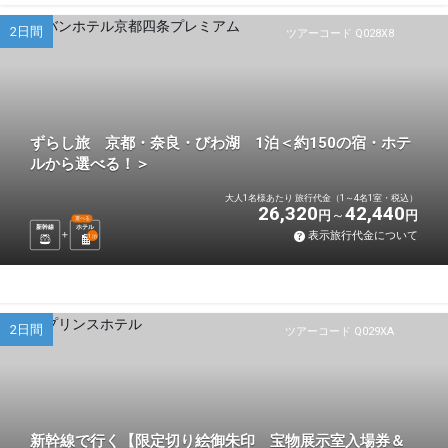
2日間
ツアーコード Q028X8
ずらし旅 京都・奈良・びわ湖 1泊＜約150の宿・ホテ
ルから選べる！＞
大人1名様あたり 旅行代金（1～4名1室・税込）
26,320
42,440
円
円
選べる
新幹線
ホテル
表示旅行代金について
1
泊
2日間
ツアーコード Q029XA
新幹線で行く【限定切り絵御朱印 宝物展示室入場券＆