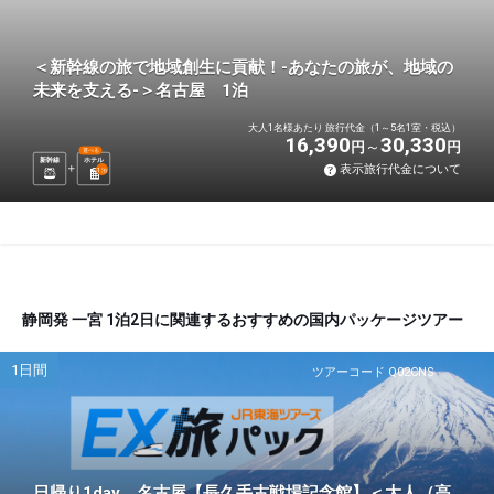
＜新幹線の旅で地域創生に貢献！-あなたの旅が、地域の
未来を支える-＞名古屋 1泊
大人1名様あたり 旅行代金（1～5名1室・税込）
16,390
30,330
円
円
選べる
新幹線
ホテル
表示旅行代金について
1
泊
静岡発 一宮 1泊2日に関連するおすすめの国内パッケージツアー
1日間
ツアーコード Q02CNS
日帰り1day 名古屋【長久手古戦場記念館】＜大人（高