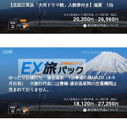
【北近江長浜「大河ドラマ館」入館券付き】滋賀 1泊
大人1名様あたり 旅行代金（1～2名1室・税込）
20,350
26,960
円
円
選べる
新幹線
ホテル
表示旅行代金について
1
泊
2日間
ツアーコード N97602
ゆったりお値打ち 湯谷温泉 1泊◆湯の風HAZU（4-9
月出発） ※旅行代金には豊橋-湯谷温泉間の交通機関は
含まれておりません。
大人1名様あたり 旅行代金（2～4名1室・税込）
18,120
27,250
円
円
新幹線
ホテル
表示旅行代金について
1
泊