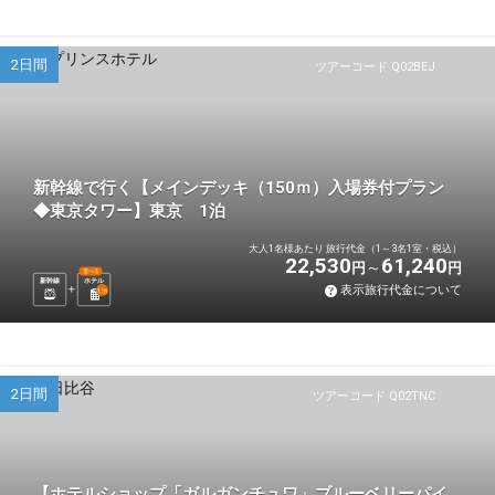
2日間
ツアーコード Q02BEJ
新幹線で行く【メインデッキ（150ｍ）入場券付プラン
◆東京タワー】東京 1泊
大人1名様あたり 旅行代金（1～3名1室・税込）
22,530
61,240
円
円
選べる
新幹線
ホテル
表示旅行代金について
1
泊
2日間
ツアーコード Q02TNC
【ホテルショップ「ガルガンチュワ」ブルーベリーパイ