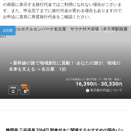
の画面に表示する旅行代金ではご利用になれない場合がございま
す。また、申込完了までに旅行代金が変わる場合もありますので、
お申込に直前に再度旅行代金をご確認ください。
2日間
ツアーコード Q02C5Z
＜新幹線の旅で地域創生に貢献！-あなたの旅が、地域の
未来を支える-＞名古屋 1泊
大人1名様あたり 旅行代金（1～5名1室・税込）
16,390
30,330
円
円
選べる
新幹線
ホテル
表示旅行代金について
1
泊
静岡発 三谷温泉 3泊4日 朝食付きに関連するおすすめの国内パッ