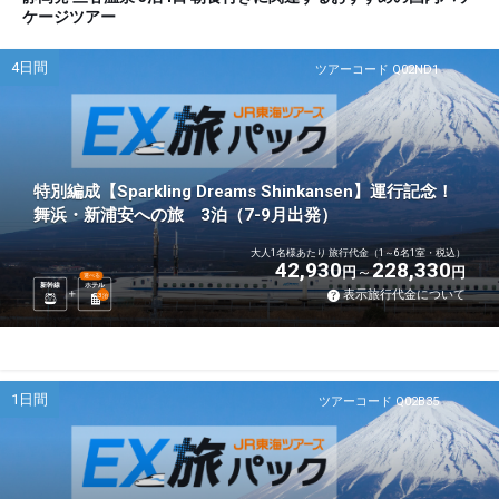
ケージツアー
4日間
ツアーコード Q02ND1
特別編成【Sparkling Dreams Shinkansen】運行記念！
舞浜・新浦安への旅 3泊（7-9月出発）
大人1名様あたり 旅行代金（1～6名1室・税込）
42,930
228,330
円
円
選べる
新幹線
ホテル
表示旅行代金について
3
泊
1日間
ツアーコード Q02B35