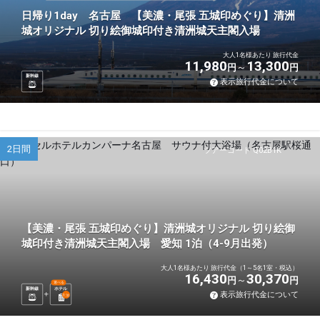
日帰り1day 名古屋 【美濃・尾張 五城印めぐり】清洲
城オリジナル 切り絵御城印付き清洲城天主閣入場
大人1名様あたり 旅行代金
11,980
13,300
円
円
新幹線
表示旅行代金について
2日間
ツアーコード Q02B1K
【美濃・尾張 五城印めぐり】清洲城オリジナル 切り絵御
城印付き清洲城天主閣入場 愛知 1泊（4-9月出発）
大人1名様あたり 旅行代金（1～5名1室・税込）
16,430
30,370
円
円
選べる
新幹線
ホテル
表示旅行代金について
1
泊