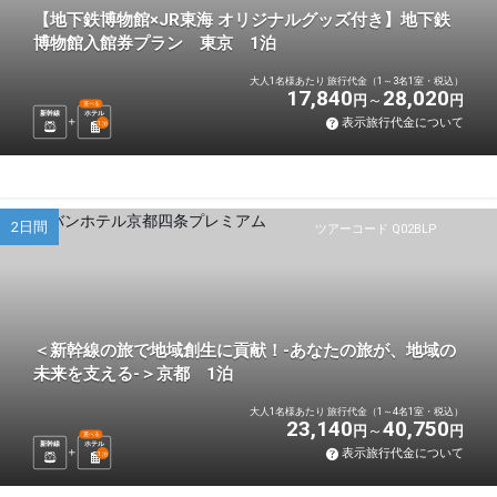
【地下鉄博物館×JR東海 オリジナルグッズ付き】地下鉄
博物館入館券プラン 東京 1泊
大人1名様あたり 旅行代金（1～3名1室・税込）
17,840
28,020
円
円
選べる
新幹線
ホテル
表示旅行代金について
1
泊
2日間
ツアーコード Q02BLP
＜新幹線の旅で地域創生に貢献！-あなたの旅が、地域の
未来を支える-＞京都 1泊
大人1名様あたり 旅行代金（1～4名1室・税込）
23,140
40,750
円
円
選べる
新幹線
ホテル
表示旅行代金について
1
泊