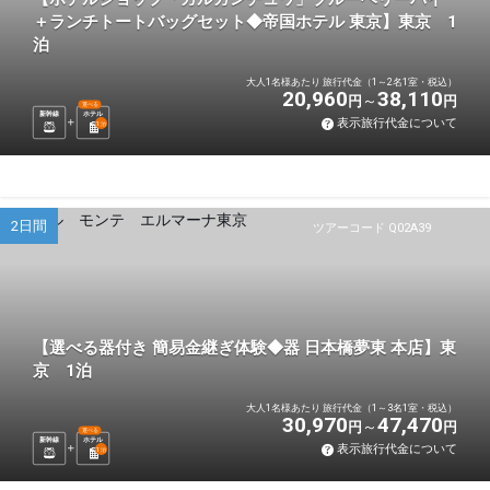
＋ランチトートバッグセット◆帝国ホテル 東京】東京 1
泊
大人1名様あたり 旅行代金（1～2名1室・税込）
20,960
38,110
円
円
選べる
新幹線
ホテル
表示旅行代金について
1
泊
2日間
ツアーコード Q02A39
【選べる器付き 簡易金継ぎ体験◆器 日本橋夢東 本店】東
京 1泊
大人1名様あたり 旅行代金（1～3名1室・税込）
30,970
47,470
円
円
選べる
新幹線
ホテル
表示旅行代金について
1
泊