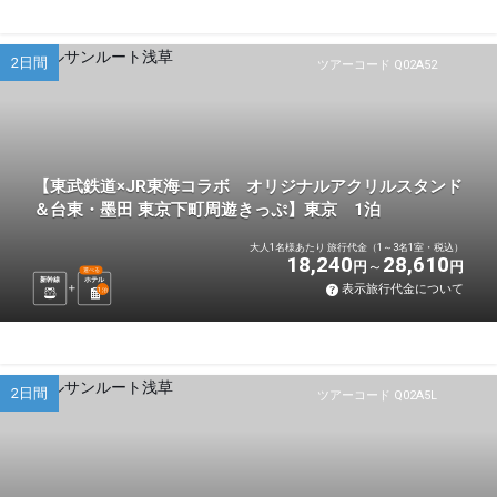
2日間
ツアーコード Q02A52
【東武鉄道×JR東海コラボ オリジナルアクリルスタンド
＆台東・墨田 東京下町周遊きっぷ】東京 1泊
大人1名様あたり 旅行代金（1～3名1室・税込）
18,240
28,610
円
円
選べる
新幹線
ホテル
表示旅行代金について
1
泊
2日間
ツアーコード Q02A5L