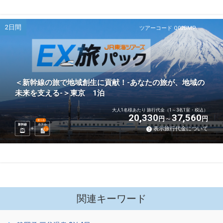
2日間
ツアーコード Q02BMP
＜新幹線の旅で地域創生に貢献！-あなたの旅が、地域の
未来を支える-＞東京 1泊
大人1名様あたり 旅行代金（1～3名1室・税込）
20,330
37,560
円
円
選べる
新幹線
ホテル
表示旅行代金について
1
泊
関連キーワード