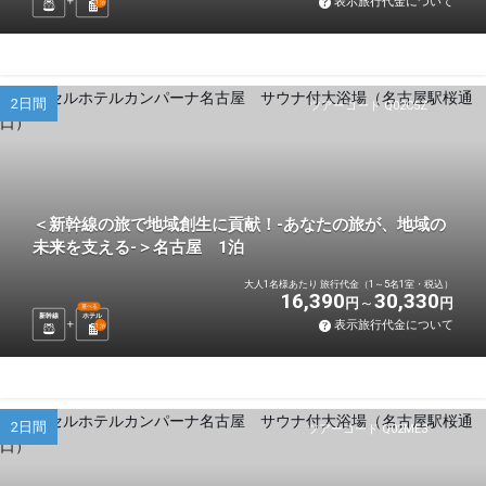
表示旅行代金について
1
泊
2日間
ツアーコード Q02C5Z
＜新幹線の旅で地域創生に貢献！-あなたの旅が、地域の
未来を支える-＞名古屋 1泊
大人1名様あたり 旅行代金（1～5名1室・税込）
16,390
30,330
円
円
選べる
新幹線
ホテル
表示旅行代金について
1
泊
2日間
ツアーコード Q02ME3