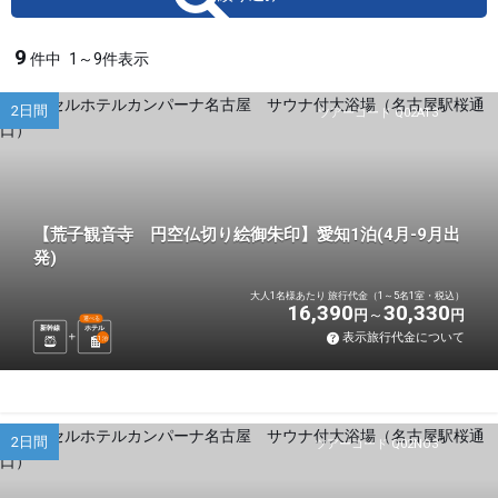
9
件中
1～9件表示
2日間
ツアーコード Q02AT3
【荒子観音寺 円空仏切り絵御朱印】愛知1泊(4月-9月出
発)
大人1名様あたり 旅行代金（1～5名1室・税込）
16,390
30,330
円
円
選べる
新幹線
ホテル
表示旅行代金について
1
泊
2日間
ツアーコード Q02NO3