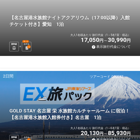
【名古屋港水族館ナイトアクアリウム（17:00以降）入館
チケット付き】愛知 1泊
大人1名様あたり 旅行代金（1～5名1室・税込）
17,050
30,990
円
円
選べる
新幹線
ホテル
表示旅行代金について
1
泊
2日間
ツアーコード Q02E87
GOLD STAY 名古屋 栄 水族館カルチャールーム に宿泊！
【名古屋港水族館入館券付き】名古屋 1泊
大人1名様あたり 旅行代金（1～6名1室・税込）
20,130
85,930
円
円
新幹線
ホテル
表示旅行代金について
1