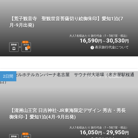
【荒子観音寺 聖観世音菩薩切り絵御朱印】愛知1泊(7
月-9月出発)
大人1名様あたり 旅行代金（1～5名1室・税込）
16,590
30,530
円
円
選べる
新幹線
ホテル
表示旅行代金について
1
泊
2日間
ツアーコード Q02AU3
【清洲山王宮 日吉神社-JR東海限定デザイン 秀吉・秀長
御朱印-】愛知1泊(4月-9月出発)
大人1名様あたり 旅行代金（1～5名1室・税込）
16,050
29,950
円
円
選べる
新幹線
ホテル