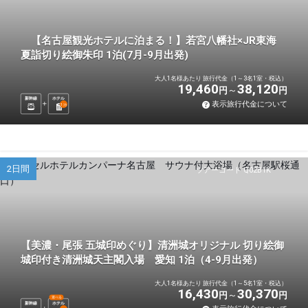
【名古屋観光ホテルに泊まる！】若宮八幡社×JR東海
夏詣切り絵御朱印 1泊(7月-9月出発)
大人1名様あたり 旅行代金（1～3名1室・税込）
19,460
38,120
円
円
新幹線
ホテル
表示旅行代金について
1
泊
2日間
ツアーコード Q02B1K
【美濃・尾張 五城印めぐり】清洲城オリジナル 切り絵御
城印付き清洲城天主閣入場 愛知 1泊（4-9月出発）
大人1名様あたり 旅行代金（1～5名1室・税込）
16,430
30,370
円
円
選べる
新幹線
ホテル