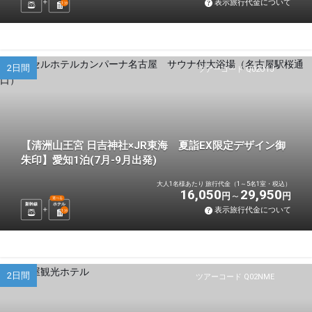
表示旅行代金について
1
泊
2日間
ツアーコード Q02O1J
【清洲山王宮 日吉神社×JR東海 夏詣EX限定デザイン御
朱印】愛知1泊(7月-9月出発)
大人1名様あたり 旅行代金（1～5名1室・税込）
16,050
29,950
円
円
選べる
新幹線
ホテル
表示旅行代金について
1
泊
2日間
ツアーコード Q02NME