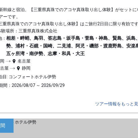
新幹線と宿泊、【三重県真珠でのアコヤ真珠取り出し体験】がセットに
アーです。
三重県真珠でのアコヤ真珠取り出し体験】はご旅行2日目に限り有効で
体験場所：三重県真珠株式会社
相差・畔蛸、鳥羽、答志島・坂手島・菅島・神島、賢島、浜島
地：
勢、浦村・石鏡・国崎、二見浦、阿児・磯部・渡鹿野島、安楽
五ヶ所湾・南伊勢、志摩・和具・大王
静岡
名古屋
名古屋
静岡
泊目: コンフォートホテル伊勢
間：2026/08/07 ～ 2026/09/29
ツアー情報をもっと
日間