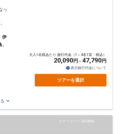
なっ
す。
、伊
島、
大人1名様あたり 旅行代金（1～4名1室・税込）
20,090
47,790
円
円
表示旅行代金について
ツアーを選択
見る
ツアーコード Q02AHL