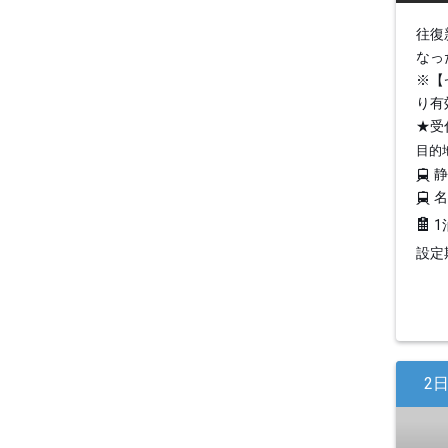
往復
なっ
※【
り有
★受
目的
1
設定期
2