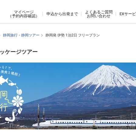
よくあるご質問
マイページ
申込から出発まで
EXサー
お問い合わせ
（予約内容確認）
静岡旅行・静岡ツアー
静岡発 伊勢 1泊2日 フリープラン
パッケージツアー