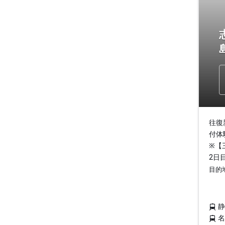
往復
付体
※【
2日
目的