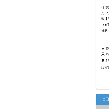
往復
たツ
※【
（■
目的
1
設定期
2