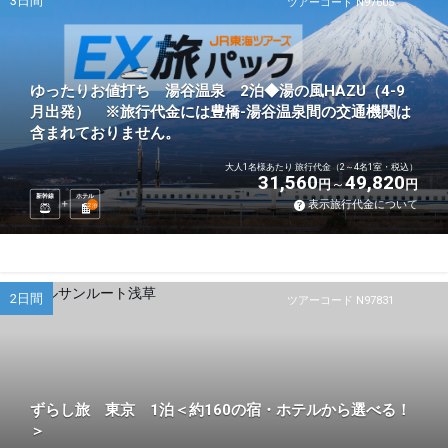
3日間
ツアーコード N97605
ゆったりお値打ち 湯谷温泉 2泊◆湯の風HAZU（4-9
月出発） ※旅行代金には豊橋-湯谷温泉間の交通機関は
含まれておりません。
大人1名様あたり 旅行代金（2～4名1室・税込）
31,560
49,820
円
円
新幹線
ホテル
表示旅行代金について
2
泊
2日間
ツアーコード N97831
ずらし旅 東京 1泊＜約160の宿・ホテルから選べる！
＞