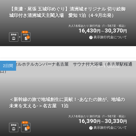
【美濃・尾張 五城印めぐり】清洲城オリジナル 切り絵御
城印付き清洲城天主閣入場 愛知 1泊（4-9月出発）
大人1名様あたり 旅行代金（1～5名1室・税込）
16,430
30,370
円
円
選べる
新幹線
ホテル
表示旅行代金について
1
泊
2日間
ツアーコード Q02C5Z
＜新幹線の旅で地域創生に貢献！-あなたの旅が、地域の
未来を支える-＞名古屋 1泊
大人1名様あたり 旅行代金（1～5名1室・税込）
16,390
30,330
円
円
選べる
新幹線
ホテル
表示旅行代金について
1
泊