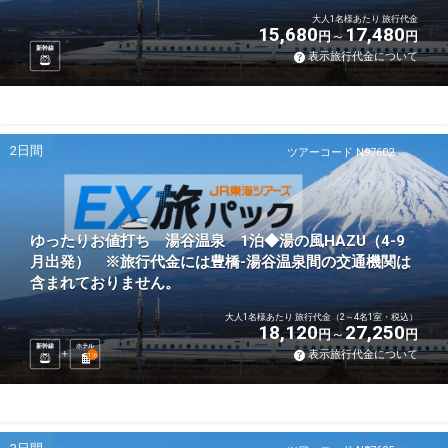
大人1名様あたり 旅行代金
15,680
17,480
円
円
新幹線
表示旅行代金について
2日間
ツアーコード N97602
ゆったりお値打ち 湯谷温泉 1泊◆湯の風HAZU（4-9
月出発） ※旅行代金には豊橋-湯谷温泉間の交通機関は
含まれておりません。
大人1名様あたり 旅行代金（2～4名1室・税込）
18,120
27,250
円
円
新幹線
ホテル
表示旅行代金について
1
泊