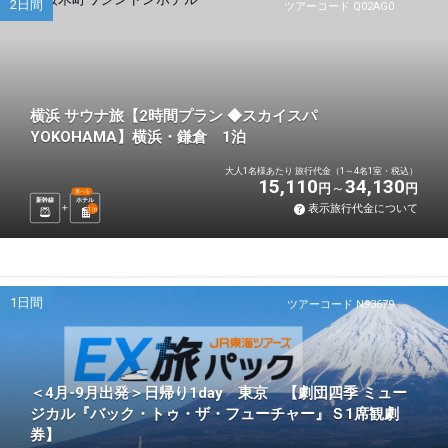
2日間
ツアーコード Q02AG0
横浜 サウナ旅【2時間プラン ◆スカイスパ
YOKOHAMA】横浜・鎌倉 1泊
大人1名様あたり 旅行代金（1～4名1室・税込）
15,110
34,130
円
円
選べる
新幹線
ホテル
表示旅行代金について
1
泊
1日間
ツアーコード N93679
＜4月-9月出発＞日帰り1day 東京 【劇団四季 ミュー
ジカル『バック・トゥ・ザ・フューチャー』Ｓ1席観劇
券】