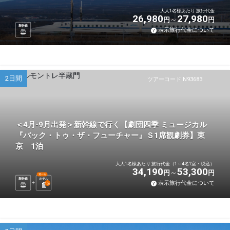
大人1名様あたり 旅行代金
26,980
27,980
円
円
新幹線
表示旅行代金について
2日間
ツアーコード N93683
＜4月-9月出発＞新幹線で行く【劇団四季 ミュージカル
『バック・トゥ・ザ・フューチャー』Ｓ1席観劇券】東
京 1泊
大人1名様あたり 旅行代金（1～4名1室・税込）
34,190
53,300
円
円
選べる
新幹線
ホテル
表示旅行代金について
1
泊