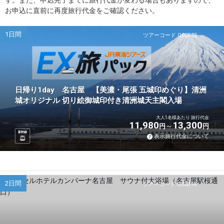
す。また、申込完了までに旅行代金が変わる場合もありますので、
お申込に直前に再度旅行代金をご確認ください。
1日間
ツアーコード Q02B35
日帰り1day 名古屋 【美濃・尾張 五城印めぐり】清洲
城オリジナル 切り絵御城印付き清洲城天主閣入場
大人1名様あたり 旅行代金
11,980
13,300
円
円
新幹線
表示旅行代金について
2日間
ツアーコード Q02B1K