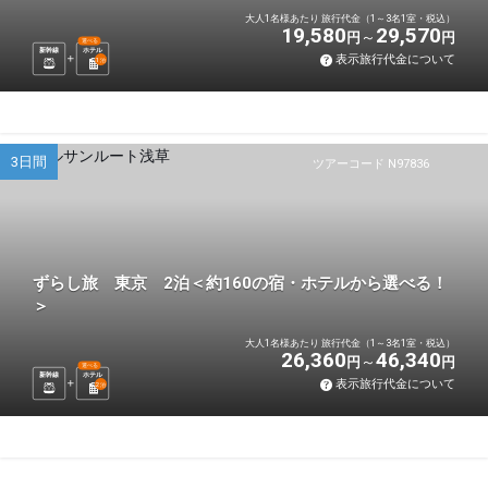
大人1名様あたり 旅行代金（1～3名1室・税込）
19,580
29,570
円
円
選べる
新幹線
ホテル
表示旅行代金について
1
泊
3日間
ツアーコード N97836
ずらし旅 東京 2泊＜約160の宿・ホテルから選べる！
＞
大人1名様あたり 旅行代金（1～3名1室・税込）
26,360
46,340
円
円
選べる
新幹線
ホテル
表示旅行代金について
2
泊