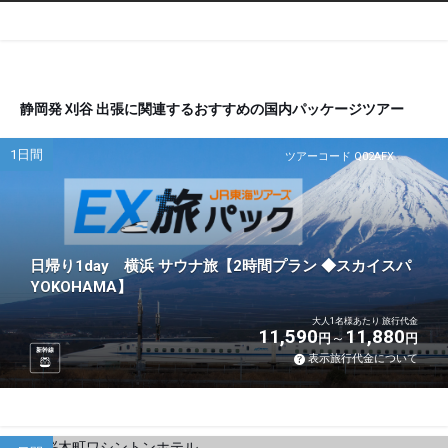
静岡発 刈谷 出張に関連するおすすめの国内パッケージツアー
1日間
ツアーコード Q02AFX
日帰り1day 横浜 サウナ旅【2時間プラン ◆スカイスパ
YOKOHAMA】
大人1名様あたり 旅行代金
11,590
11,880
円
円
新幹線
表示旅行代金について