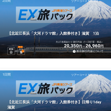
2日間
ツアーコード N97303
【北近江長浜「大河ドラマ館」入館券付き】滋賀 1泊
大人1名様あたり 旅行代金（1～2名1室・税込）
20,350
26,960
円
円
選べる
新幹線
ホテル
表示旅行代金について
1
泊
1日間
ツアーコード N97310
【北近江長浜「大河ドラマ館」入館券付き】日帰り1day
滋賀