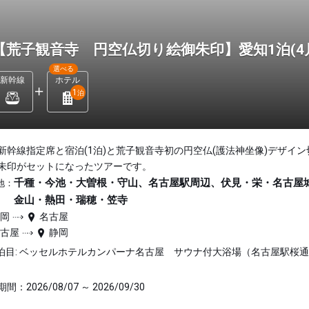
【荒子観音寺 円空仏切り絵御朱印】愛知1泊(4月
選べる
新幹線
ホテル
1
泊
新幹線指定席と宿泊(1泊)と荒子観音寺初の円空仏(護法神坐像)デザイン
朱印がセットになったツアーです。
千種・今池・大曽根・守山、名古屋駅周辺、伏見・栄・名古屋
地：
金山・熱田・瑞穂・笠寺
静岡
名古屋
名古屋
静岡
泊目: ベッセルホテルカンパーナ名古屋 サウナ付大浴場（名古屋駅桜
間：2026/08/07 ～ 2026/09/30