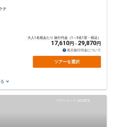
クテ
大人1名様あたり 旅行代金（1～5名1室・税込）
17,610
29,870
円
円
通
表示旅行代金について
ツアーを選択
見る
ツアーコード Q02AT3