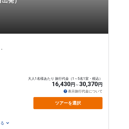
月出発）
・
大人1名様あたり 旅行代金（1～5名1室・税込）
16,430
30,370
円
円
通
表示旅行代金について
ツアーを選択
見る