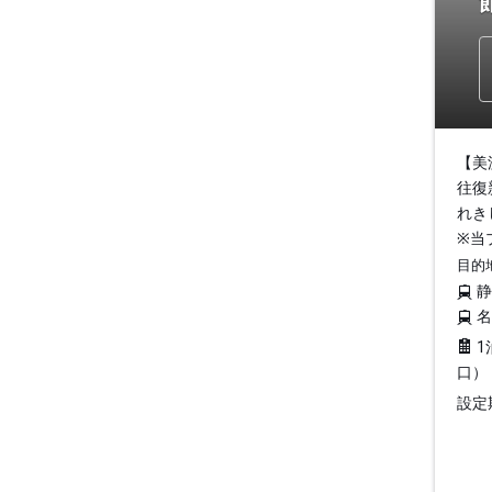
【美
往復
れき
※当
目的
1
口）
設定期