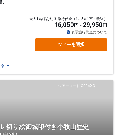
城、
大人1名様あたり 旅行代金（1～5名1室・税込）
16,050
29,950
円
円
通
表示旅行代金について
ツアーを選択
見る
ツアーコード Q02AXQ
ル 切り絵御城印付き小牧山歴史