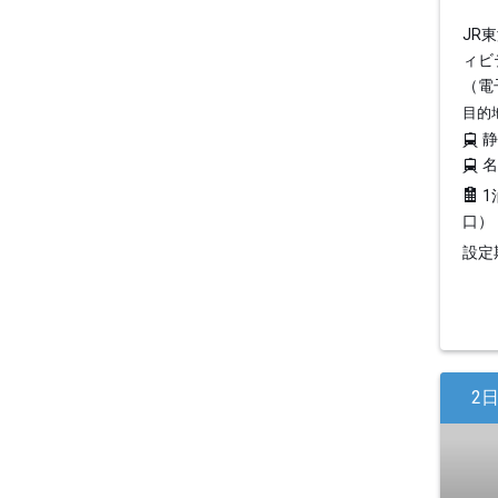
JR
ィビ
（電
目的
1
口）
設定期
2