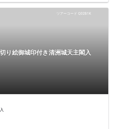
ツアーコード Q02B1K
 切り絵御城印付き清洲城天主閣入
入