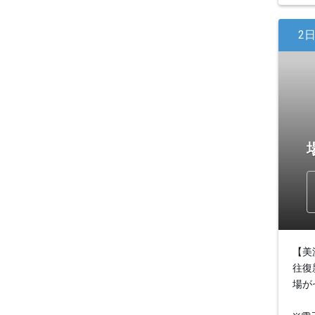
2
【美
往復
場が