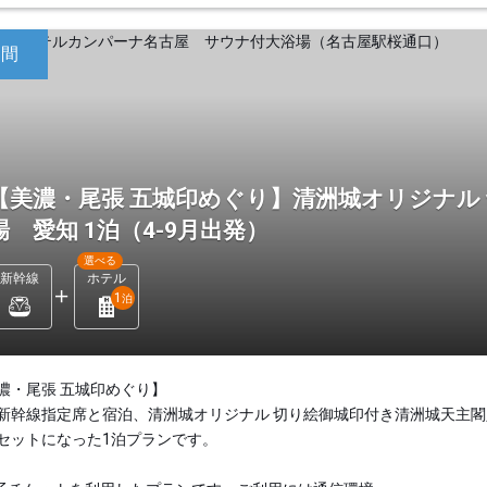
日間
【美濃・尾張 五城印めぐり】清洲城オリジナル
場 愛知 1泊（4-9月出発）
選べる
新幹線
ホテル
1
泊
濃・尾張 五城印めぐり】
新幹線指定席と宿泊、清洲城オリジナル 切り絵御城印付き清洲城天主閣
セットになった1泊プランです。