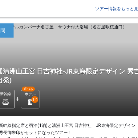
ツアー情報をもっと
日間
【清洲山王宮 日吉神社-JR東海限定デザイン 秀吉
出発)
選べる
新幹線
ホテル
1
泊
新幹線指定席と宿泊(1泊)と清洲山王宮 日吉神社 JR東海限定デザイン
秀長御朱印がセットになったツアー！