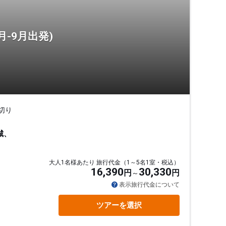
-9月出発)
切り
城、
大人1名様あたり 旅行代金（1～5名1室・税込）
16,390
30,330
円
円
通
表示旅行代金について
ツアーを選択