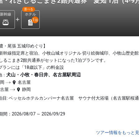
館・れきしるこまき2館共通券 愛知 1泊（4-9
選べる
新幹線
ホテル
1
泊
濃・尾張 五城印めぐり】
新幹線指定席と宿泊、小牧山城オリジナル 切り絵御城印、小牧山歴史館
しるこまき2館共通券がセットになった1泊プランです。
プランには「18歳以下」の料金設
犬山・小牧・春日井、名古屋駅周辺
地：
静岡
名古屋
名古屋
静岡
泊目: ベッセルホテルカンパーナ名古屋 サウナ付大浴場（名古屋駅桜
間：2026/08/07 ～ 2026/09/29
ツアー情報をもっと