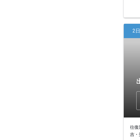
2
往復
吉・