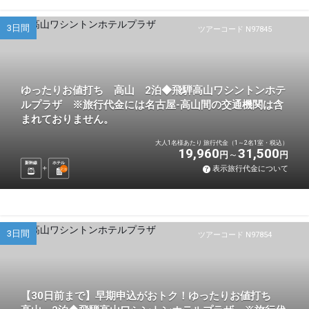
3日間
ツアーコード N97845
ゆったりお値打ち 高山 2泊◆飛騨高山ワシントンホテ
ルプラザ ※旅行代金には名古屋-高山間の交通機関は含
まれておりません。
大人1名様あたり 旅行代金（1～2名1室・税込）
19,960
31,500
円
円
新幹線
ホテル
表示旅行代金について
2
泊
3日間
ツアーコード N97854
【30日前まで】早期申込がおトク！ゆったりお値打ち