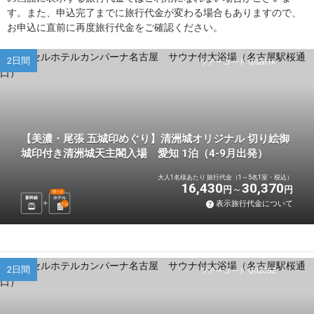
す。また、申込完了までに旅行代金が変わる場合もありますので、
お申込に直前に再度旅行代金をご確認ください。
2日間
ツアーコード Q02B1K
【美濃・尾張 五城印めぐり】清洲城オリジナル 切り絵御
城印付き清洲城天主閣入場 愛知 1泊（4-9月出発）
大人1名様あたり 旅行代金（1～5名1室・税込）
16,430
30,370
円
円
選べる
新幹線
ホテル
表示旅行代金について
1
泊
2日間
ツアーコード Q02C5Z