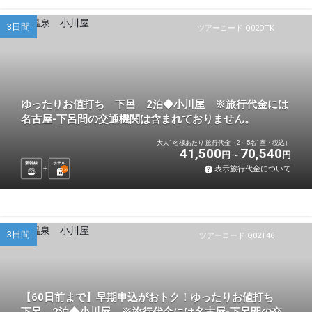
3日間
ツアーコード Q02OTK
ゆったりお値打ち 下呂 2泊◆小川屋 ※旅行代金には
名古屋-下呂間の交通機関は含まれておりません。
大人1名様あたり 旅行代金（2～5名1室・税込）
41,500
70,540
円
円
新幹線
ホテル
表示旅行代金について
2
泊
3日間
ツアーコード Q02T46
【60日前まで】早期申込がおトク！ゆったりお値打ち