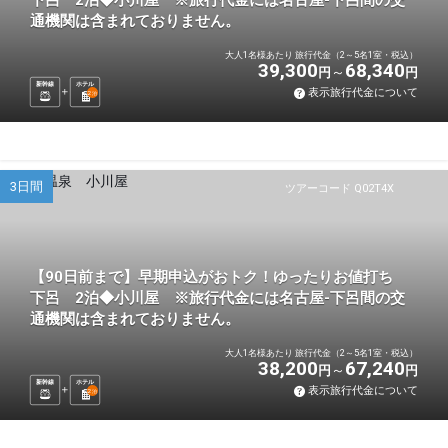
下呂 2泊◆小川屋 ※旅行代金には名古屋-下呂間の交
通機関は含まれておりません。
大人1名様あたり 旅行代金（2～5名1室・税込）
39,300
68,340
円
円
新幹線
ホテル
表示旅行代金について
2
泊
3日間
ツアーコード Q02T4X
【90日前まで】早期申込がおトク！ゆったりお値打ち
下呂 2泊◆小川屋 ※旅行代金には名古屋-下呂間の交
通機関は含まれておりません。
大人1名様あたり 旅行代金（2～5名1室・税込）
38,200
67,240
円
円
新幹線
ホテル
表示旅行代金について
2
泊