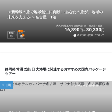
＜新幹線の旅で地域創生に貢献！-あなたの旅が、地域の
未来を支える-＞名古屋 1泊
大人1名様あたり 旅行代金（1～5名1室・税込）
16,390
30,330
円
円
選べる
新幹線
ホテル
表示旅行代金について
1
泊
静岡発 常滑 2泊3日 大浴場に関連するおすすめの国内パッケージ
ツアー
3日間
ツアーコード N98418