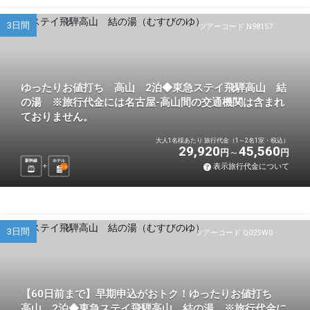
3日間
ツアーコード N98157
ゆったりお値打ち 高山 2泊◆東急ステイ飛騨高山 結
の湯 ※旅行代金には名古屋-高山間の交通機関は含まれ
ておりません。
大人1名様あたり 旅行代金（1～2名1室・税込）
29,920
45,560
円
円
新幹線
ホテル
表示旅行代金について
2
泊
3日間
ツアーコード Q02SW0
【60日前まで】早期申込がおトク！ゆったりお値打ち
高山 2泊◆東急ステイ飛騨高山 結の湯 ※旅行代金に