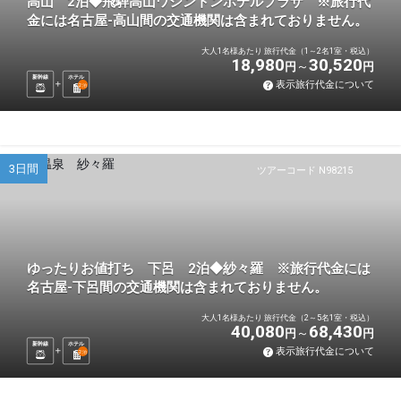
高山 2泊◆飛騨高山ワシントンホテルプラザ ※旅行代
金には名古屋-高山間の交通機関は含まれておりません。
大人1名様あたり 旅行代金（1～2名1室・税込）
18,980
30,520
円
円
新幹線
ホテル
表示旅行代金について
2
泊
3日間
ツアーコード N98215
ゆったりお値打ち 下呂 2泊◆紗々羅 ※旅行代金には
名古屋-下呂間の交通機関は含まれておりません。
大人1名様あたり 旅行代金（2～5名1室・税込）
40,080
68,430
円
円
新幹線
ホテル
表示旅行代金について
2
泊