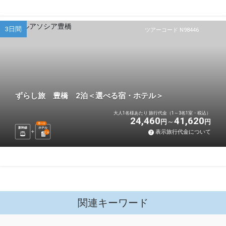
3日間
ツアーコード N98446
ずらし旅 豊橋 2泊＜選べる宿・ホテル＞
大人1名様あたり 旅行代金（1～3名1室・税込）
24,460
41,620
円
円
選べる
新幹線
ホテル
表示旅行代金について
2
泊
関連キーワード