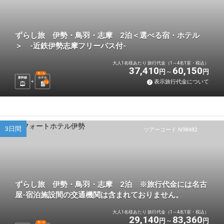
ずらし旅 伊勢・鳥羽・志摩 2泊＜選べる宿・ホテル
＞ -近鉄伊勢志摩フリーパス付-
大人1名様あたり 旅行代金（1～4名1室・税込）
37,410
60,150
円
円
選べる
新幹線
ホテル
表示旅行代金について
2
泊
3日間
ツアーコード N98482
ずらし旅 伊勢・鳥羽・志摩 2泊 ※旅行代金には名古
屋-宿泊施設間の交通機関は含まれておりません。
大人1名様あたり 旅行代金（1～4名1室・税込）
29,140
83,360
円
円
選べる