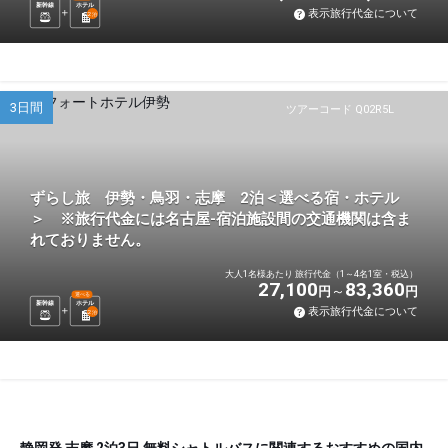
新幹線
ホテル
表示旅行代金について
2
泊
3日間
ツアーコード Q02R5L
ずらし旅 伊勢・鳥羽・志摩 2泊＜選べる宿・ホテル
＞ ※旅行代金には名古屋-宿泊施設間の交通機関は含ま
れておりません。
大人1名様あたり 旅行代金（1～4名1室・税込）
27,100
83,360
円
円
選べる
新幹線
ホテル
表示旅行代金について
2
泊