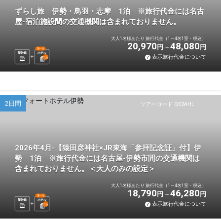
ずらし旅 伊勢・鳥羽・志摩 1泊 ※旅行代金には名古
屋-宿泊施設間の交通機関は含まれておりません。
大人1名様あたり 旅行代金（1～4名1室・税込）
20,970
48,080
円
円
選べる
新幹線
ホテル
表示旅行代金について
1
泊
2日間
ツアーコード Q02AHL
2026年4月-【猿田彦神社×JR東海「参拝記念証」付】伊
勢 1泊 ※旅行代金には名古屋-伊勢市間の交通機関は
含まれておりません。＜大人のみの設定＞
大人1名様あたり 旅行代金（1～4名1室・税込）
18,790
46,280
円
円
選べる
新幹線
ホテル
表示旅行代金について
1
泊