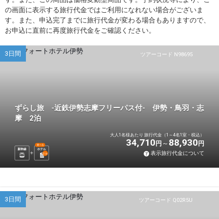
の画面に表示する旅行代金ではご利用になれない場合がございま
す。また、申込完了までに旅行代金が変わる場合もありますので、
お申込に直前に再度旅行代金をご確認ください。
3日間
ツアーコード N98695
ずらし旅 -近鉄伊勢志摩フリーパス付- 伊勢・鳥羽・志
摩 2泊
大人1名様あたり 旅行代金（1～4名1室・税込）
34,710
88,930
円
円
選べる
新幹線
ホテル
表示旅行代金について
2
泊
3日間
ツアーコード Q02R5U