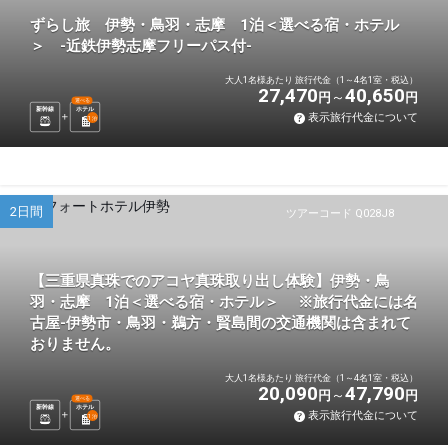
ずらし旅 伊勢・鳥羽・志摩 1泊＜選べる宿・ホテル
＞ -近鉄伊勢志摩フリーパス付-
大人1名様あたり 旅行代金（1～4名1室・税込）
27,470
40,650
円
円
選べる
新幹線
ホテル
表示旅行代金について
1
泊
2日間
ツアーコード Q028J8
【三重県真珠でのアコヤ真珠取り出し体験】伊勢・鳥
羽・志摩 1泊＜選べる宿・ホテル＞ ※旅行代金には名
古屋-伊勢市・鳥羽・鵜方・賢島間の交通機関は含まれて
おりません。
大人1名様あたり 旅行代金（1～4名1室・税込）
20,090
47,790
円
円
選べる
新幹線
ホテル
表示旅行代金について
1
泊