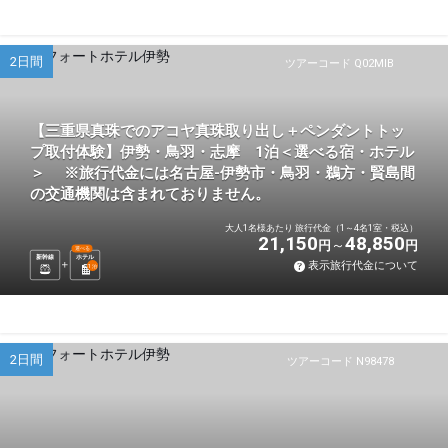
2日間
ツアーコード Q02MIB
【三重県真珠でのアコヤ真珠取り出し＋ペンダントトッ
プ取付体験】伊勢・鳥羽・志摩 1泊＜選べる宿・ホテル
＞ ※旅行代金には名古屋-伊勢市・鳥羽・鵜方・賢島間
の交通機関は含まれておりません。
大人1名様あたり 旅行代金（1～4名1室・税込）
21,150
48,850
円
円
選べる
新幹線
ホテル
表示旅行代金について
1
泊
2日間
ツアーコード N98478