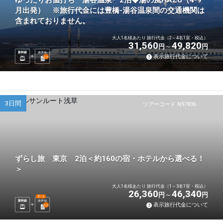
ゆったりお値打ち 湯谷温泉 2泊◆湯の風HAZU（4-9
月出発） ※旅行代金には豊橋-湯谷温泉間の交通機関は
含まれておりません。
大人1名様あたり 旅行代金（2～4名1室・税込）
31,560
49,820
円
円
新幹線
ホテル
表示旅行代金について
2
泊
3日間
ツアーコード N97836
ずらし旅 東京 2泊＜約160の宿・ホテルから選べる！
＞
大人1名様あたり 旅行代金（1～3名1室・税込）
26,360
46,340
円
円
選べる
新幹線
ホテル
表示旅行代金について
2
泊