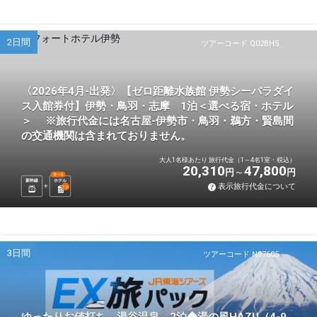
2日間
ツアーコード Q02BH5
〈2026年4月-出発〉【ゼロ距離水族館 伊勢シーパラダイ
ス入館券付】伊勢・鳥羽・志摩 1泊＜選べる宿・ホテル
＞ ※旅行代金には名古屋-伊勢市・鳥羽・鵜方・賢島間
の交通機関は含まれておりません。
大人1名様あたり 旅行代金（1～4名1室・税込）
20,310
47,800
円
円
選べる
新幹線
ホテル
表示旅行代金について
1
泊
3日間
ツアーコード N97605