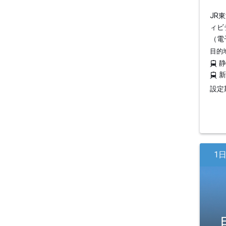
JR
ィビ
（電
目的
設定期
1