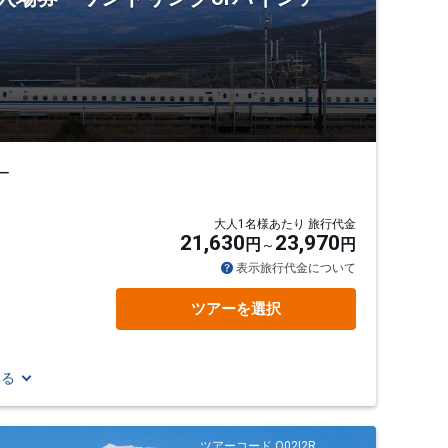
ー
大人1名様あたり 旅行代金
21,630
23,970
円
円
表示旅行代金について
ツアーを選択
見る
ツアーコード Q02I2R