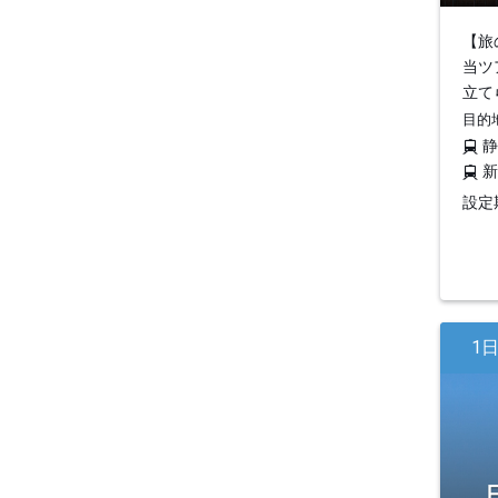
【旅
当ツ
立て
目的
設定期
1