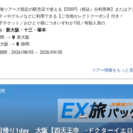
東海ツアーズ指定の駅売店で使える【500円（税込）分利用券】またはア
ティやグルメなどに利用できる【ご当地セレクトクーポン】付き！
子チケット／おひとり様につきいずれか1回／有額人員の
新大阪・十三・塚本
地：
静岡
新大阪
新大阪
静岡
間：2026/08/05 ～ 2026/09/30
ツアー情報をもっと
日間
日帰り1day 大阪【四天王寺 -ドクターイエ