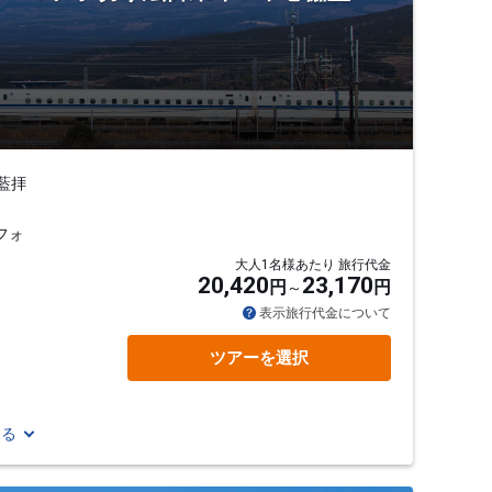
藍拝
フォ
大人1名様あたり 旅行代金
20,420
23,170
円
円
表示旅行代金について
ツアーを選択
見る