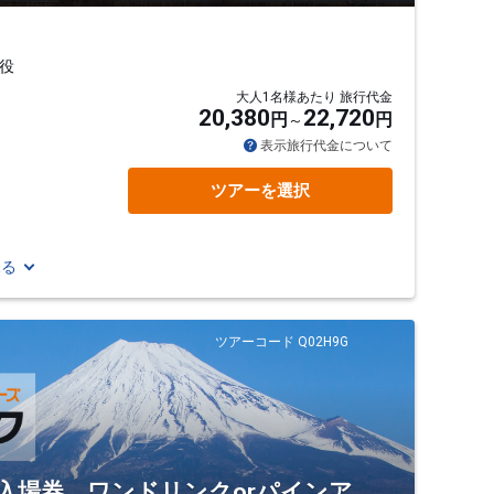
役
大人1名様あたり 旅行代金
20,380
22,720
円
円
表示旅行代金について
ツアーを選択
見る
ツアーコード Q02H9G
）入場券 ワンドリンクorパインア