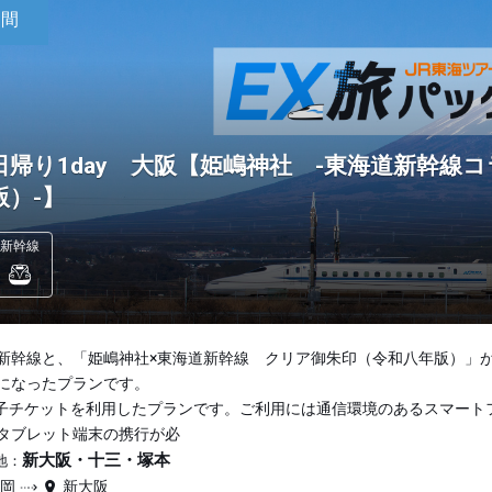
日間
日帰り1day 大阪【姫嶋神社 -東海道新幹線
版）-】
新幹線
新幹線と、「姫嶋神社×東海道新幹線 クリア御朱印（令和八年版）」
になったプランです。
子チケットを利用したプランです。ご利用には通信環境のあるスマート
タブレット端末の携行が必
新大阪・十三・塚本
地：
静岡
新大阪