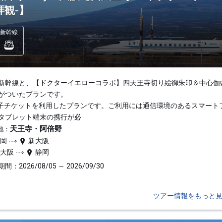
拝観-】
新幹線
新幹線と、【ドクターイエローコラボ】四天王寺切り絵御朱印＆中心伽
がついたプランです。
子チケットを利用したプランです。ご利用には通信環境のあるスマート
タブレット端末の携行が必
天王寺・阿倍野
地：
静岡
新大阪
新大阪
静岡
間：2026/08/05 ～ 2026/09/30
ツアー情報をもっと