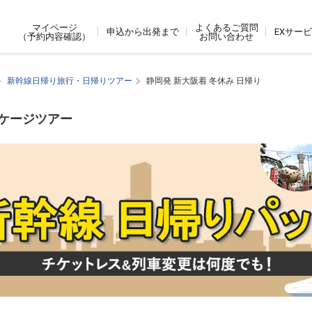
よくあるご質問
マイページ
申込から出発まで
EXサー
お問い合わせ
（予約内容確認）
新幹線日帰り旅行・日帰りツアー
静岡発 新大阪着 冬休み 日帰り
ッケージツアー