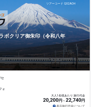
ツアーコード Q02AOH
コラボクリア御朱印（令和八年
がセ
フォ
大人1名様あたり 旅行代金
20,200
22,740
円
円
表示旅行代金について