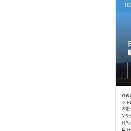
1
往復
ット
※電
ンや
目的