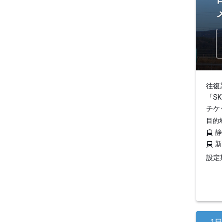
往復
「S
チケ
目的
設定期