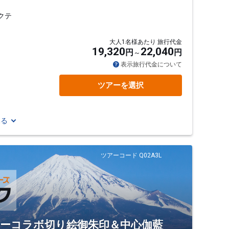
クテ
大人1名様あたり 旅行代金
19,320
22,040
円
円
表示旅行代金について
ツアーを選択
見る
ツアーコード Q02A3L
ローコラボ切り絵御朱印＆中心伽藍