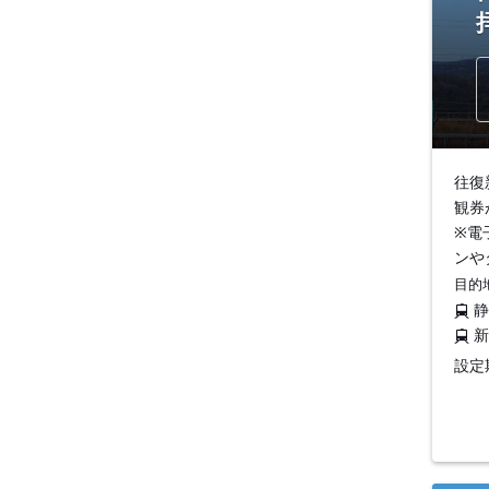
往復
観券
※電
ンや
目的
設定期