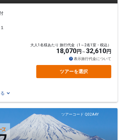
付
行１
大人1名様あたり 旅行代金（1～2名1室・税込）
18,070
32,610
円
円
表示旅行代金について
ツアーを選択
見る
ツアーコード Q02A4Y