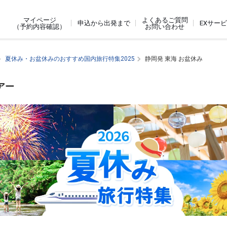
よくあるご質問
マイページ
申込から出発まで
EXサー
お問い合わせ
（予約内容確認）
夏休み・お盆休みのおすすめ国内旅行特集2025
静岡発 東海 お盆休み
アー