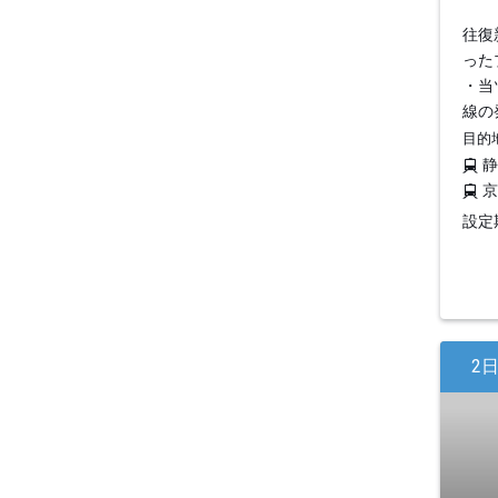
往復
った
・当
線の
目的
設定期
2