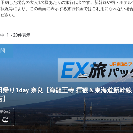
で予約した場合の大人1名様あたりの旅行代金です。新幹線や宿・ホテル
約状況等により、この画面に表示する旅行代金ではご利用になれない場
ください。
件中
1～20件表示
日間
日帰り1day 奈良【海龍王寺 拝観＆東海道新
与】
新幹線