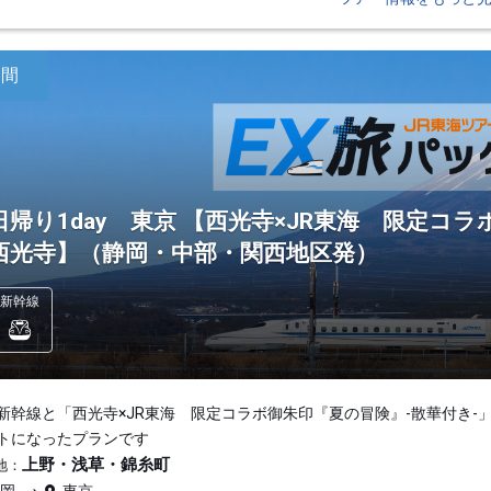
日間
日帰り1day 東京 【西光寺×JR東海 限定コラ
西光寺】（静岡・中部・関西地区発）
新幹線
新幹線と「西光寺×JR東海 限定コラボ御朱印『夏の冒険』-散華付き-
トになったプランです
上野・浅草・錦糸町
地：