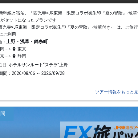
新幹線と宿泊、「西光寺×JR東海 限定コラボ御朱印『夏の冒険』-散華
」がセットになったプランです
西光寺×JR東海 限定コラボ御朱印『夏の冒険』-散華付き-」は、ご旅
にご利用
上野・浅草・錦糸町
地：
静岡
東京
東京
静岡
泊目: ホテルサンルート“ステラ”上野
間：2026/08/06 ～ 2026/09/28
ツアー情報をもっと
日間