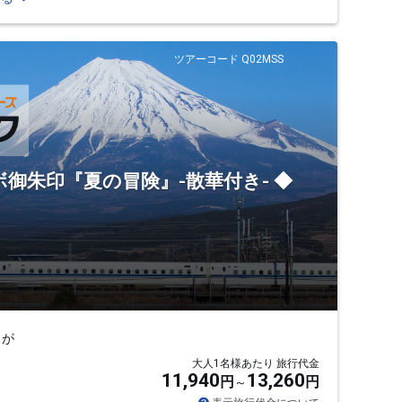
ツアーコード Q02MSS
ボ御朱印『夏の冒険』-散華付き- ◆
」が
大人1名様あたり 旅行代金
11,940
13,260
円
円