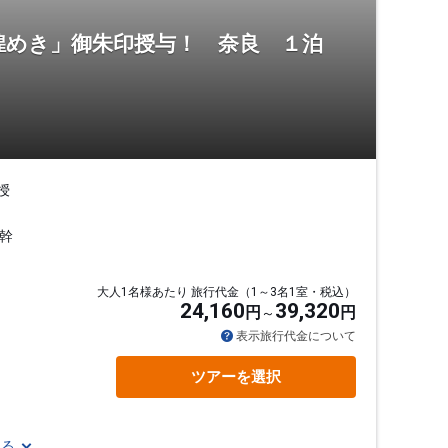
煌めき」御朱印授与！ 奈良 １泊
授
幹
大人1名様あたり 旅行代金（1～3名1室・税込）
24,160
39,320
円
円
表示旅行代金について
ツアーを選択
見る