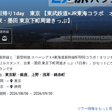
日帰り1day 東京 【東武鉄道×JR東海コラ
東・墨田 東京下町周遊きっぷ】
新幹線
新幹線と「新型特急 スペーシアＸ×東海道新幹線N700Sコラボ！オリジ
リルスタンド、台東・墨田 東京下町周遊きっぷ（1日券）」がセットに
ランです
東京駅・銀座、上野・浅草・錦糸町
地：
静岡
東京
東京
静岡
間：2026/08/06 ～ 2026/09/30
ツアー情報をもっと