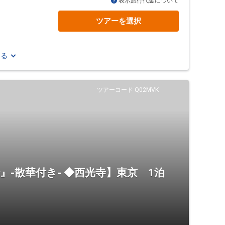
表示旅行代金について
ツアーを選択
見る
ツアーコード Q02MVK
』-散華付き- ◆西光寺】東京 1泊