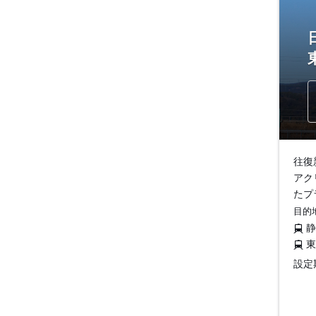
往復
アク
たプ
目的
設定期