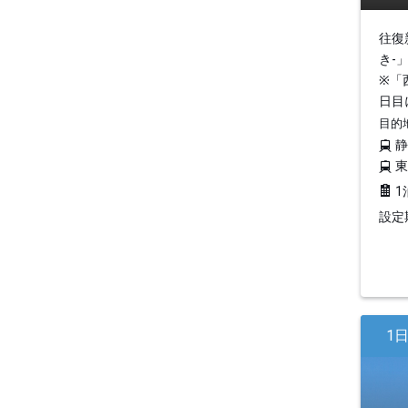
往復
き-
※「
日目
目的
1
設定期
1