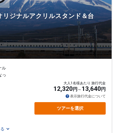
ボ オリジナルアクリルスタンド＆台
ナル
なっ
大人1名様あたり 旅行代金
12,320
13,640
円
円
表示旅行代金について
ツアーを選択
見る