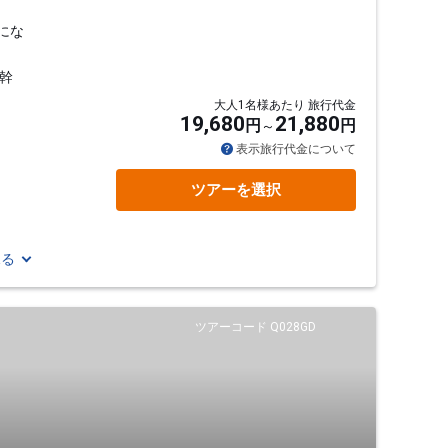
にな
幹
大人1名様あたり 旅行代金
19,680
21,880
円
円
表示旅行代金について
ツアーを選択
見る
ツアーコード Q028GD