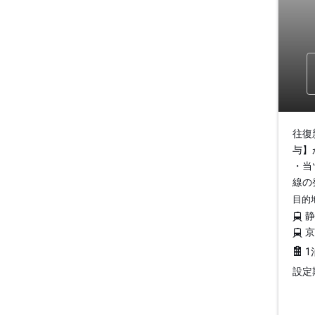
往復
与】
・当
線の
目的
1
設定期