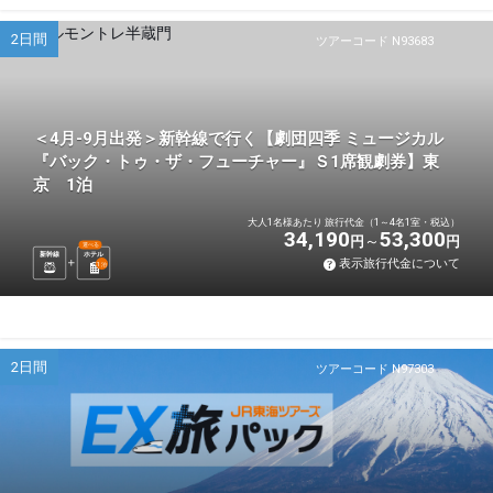
2日間
ツアーコード N93683
＜4月-9月出発＞新幹線で行く【劇団四季 ミュージカル
『バック・トゥ・ザ・フューチャー』Ｓ1席観劇券】東
京 1泊
大人1名様あたり 旅行代金（1～4名1室・税込）
34,190
53,300
円
円
選べる
新幹線
ホテル
表示旅行代金について
1
泊
2日間
ツアーコード N97303