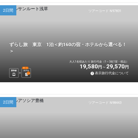
2日間
ツアーコード N97831
ずらし旅 東京 1泊＜約160の宿・ホテルから選べる！
＞
大人1名様あたり 旅行代金（1～3名1室・税込）
19,580
29,570
円
円
選べる
新幹線
ホテル
表示旅行代金について
1
泊
2日間
ツアーコード N98443