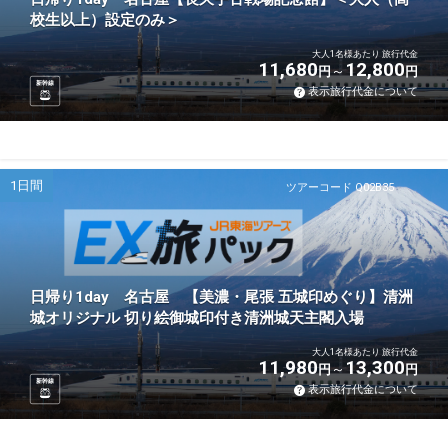
校生以上）設定のみ＞
大人1名様あたり 旅行代金
11,680
12,800
円
円
新幹線
表示旅行代金について
1日間
ツアーコード Q02B35
日帰り1day 名古屋 【美濃・尾張 五城印めぐり】清洲
城オリジナル 切り絵御城印付き清洲城天主閣入場
大人1名様あたり 旅行代金
11,980
13,300
円
円
新幹線
表示旅行代金について