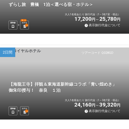
ずらし旅 豊橋 1泊＜選べる宿・ホテル＞
大人1名様あたり 旅行代金（1～3名1室・税込）
17,200
25,780
円
円
選べる
新幹線
ホテル
表示旅行代金について
1
泊
2日間
ツアーコード Q028GD
【海龍王寺】拝観＆東海道新幹線コラボ「青い煌めき」
御朱印授与！ 奈良 １泊
大人1名様あたり 旅行代金（1～3名1室・税込）
24,160
39,320
円
円
新幹線
ホテル
表示旅行代金について
1
泊