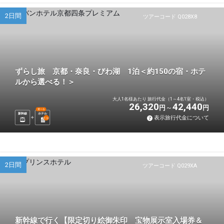
2日間
ツアーコード Q028X8
ずらし旅 京都・奈良・びわ湖 1泊＜約150の宿・ホテ
ルから選べる！＞
大人1名様あたり 旅行代金（1～4名1室・税込）
26,320
42,440
円
円
選べる
新幹線
ホテル
表示旅行代金について
1
泊
2日間
ツアーコード Q029XA
新幹線で行く【限定切り絵御朱印 宝物展示室入場券＆