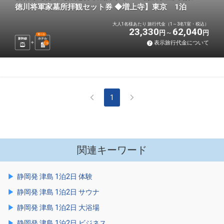
徳川将軍家墓所拝観セット券 ◆増上寺】東京 1泊
大人1名様あたり 旅行代金（1～3名1室・税込）
23,330
62,040
円
円
選べる
新幹線
ホテル
表示旅行代金について
1
泊
1
関連キーワード
静岡発 津島 1泊2日 体験
静岡発 津島 1泊2日 サウナ
静岡発 津島 1泊2日 大浴場
静岡発 津島 1泊2日 ビジネス