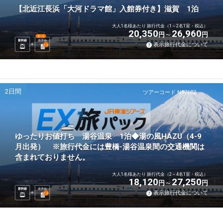
【北近江長浜「大河ドラマ館」入館券付き】滋賀 1泊
大人1名様あたり 旅行代金（1～2名1室・税込）
20,350
26,960
円
円
選べる
新幹線
ホテル
表示旅行代金について
1
泊
2日間
ツアーコード N97602
ゆったりお値打ち 湯谷温泉 1泊◆湯の風HAZU（4-9
月出発） ※旅行代金には豊橋-湯谷温泉間の交通機関は
含まれておりません。
大人1名様あたり 旅行代金（2～4名1室・税込）
18,120
27,250
円
円
新幹線
ホテル
表示旅行代金について
1
泊