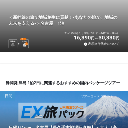
＜新幹線の旅で地域創生に貢献！-あなたの旅が、地域の
未来を支える-＞名古屋 1泊
大人1名様あたり 旅行代金（1～5名1室・税込）
16,390
30,330
円
円
選べる
新幹線
ホテル
表示旅行代金について
1
泊
静岡発 津島 1泊2日に関連するおすすめの国内パッケージツアー
1日間
ツアーコード Q02CNS
日帰り1day 名古屋【長久手古戦場記念館】＜大人（高