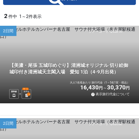
2
件中
1～2件表示
2日間
ツアーコード Q02B1K
【美濃・尾張 五城印めぐり】清洲城オリジナル 切り絵御
城印付き清洲城天主閣入場 愛知 1泊（4-9月出発）
大人1名様あたり 旅行代金（1～5名1室・税込）
16,430
30,370
円
円
選べる
新幹線
ホテル
表示旅行代金について
1
泊
2日間
ツアーコード Q02C5Z