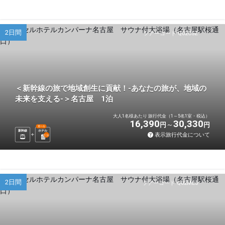
2日間
ツアーコード Q02C5Z
＜新幹線の旅で地域創生に貢献！-あなたの旅が、地域の
未来を支える-＞名古屋 1泊
大人1名様あたり 旅行代金（1～5名1室・税込）
16,390
30,330
円
円
選べる
新幹線
ホテル
表示旅行代金について
1
泊
2日間
ツアーコード Q02ME3