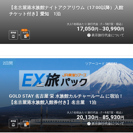
【名古屋港水族館ナイトアクアリウム（17:00以降）入館
チケット付き】愛知 1泊
大人1名様あたり 旅行代金（1～5名1室・税込）
17,050
30,990
円
円
選べる
新幹線
ホテル
表示旅行代金について
1
泊
2日間
ツアーコード Q02E87
GOLD STAY 名古屋 栄 水族館カルチャールーム に宿泊！
【名古屋港水族館入館券付き】名古屋 1泊
大人1名様あたり 旅行代金（1～6名1室・税込）
20,130
85,930
円
円
新幹線
ホテル
表示旅行代金について
1
泊