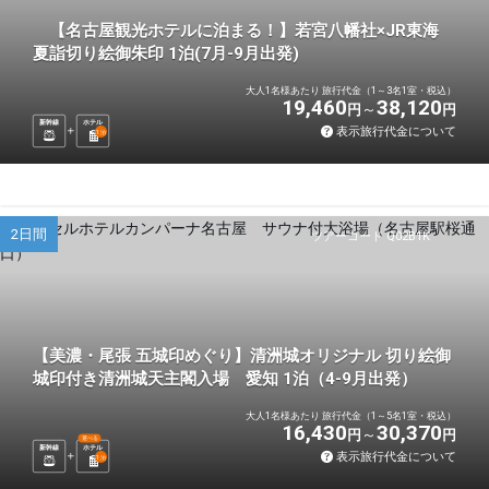
【名古屋観光ホテルに泊まる！】若宮八幡社×JR東海
夏詣切り絵御朱印 1泊(7月-9月出発)
大人1名様あたり 旅行代金（1～3名1室・税込）
19,460
38,120
円
円
新幹線
ホテル
表示旅行代金について
1
泊
2日間
ツアーコード Q02B1K
【美濃・尾張 五城印めぐり】清洲城オリジナル 切り絵御
城印付き清洲城天主閣入場 愛知 1泊（4-9月出発）
大人1名様あたり 旅行代金（1～5名1室・税込）
16,430
30,370
円
円
選べる
新幹線
ホテル
表示旅行代金について
1
泊