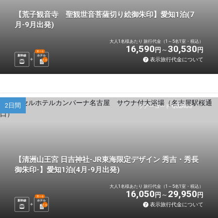
【荒子観音寺 聖観世音菩薩切り絵御朱印】愛知1泊(7
月-9月出発)
大人1名様あたり 旅行代金（1～5名1室・税込）
16,590
30,530
円
円
選べる
新幹線
ホテル
表示旅行代金について
1
泊
2日間
ツアーコード Q02AU3
【清洲山王宮 日吉神社-JR東海限定デザイン 秀吉・秀長
御朱印-】愛知1泊(4月-9月出発)
大人1名様あたり 旅行代金（1～5名1室・税込）
16,050
29,950
円
円
選べる
新幹線
ホテル
表示旅行代金について
1
泊