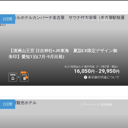
2日間
ツアーコード Q02O1J
【清洲山王宮 日吉神社×JR東海 夏詣EX限定デザイン御
朱印】愛知1泊(7月-9月出発)
大人1名様あたり 旅行代金（1～5名1室・税込）
16,050
29,950
円
円
選べる
新幹線
ホテル
表示旅行代金について
1
泊
2日間
ツアーコード Q02NME