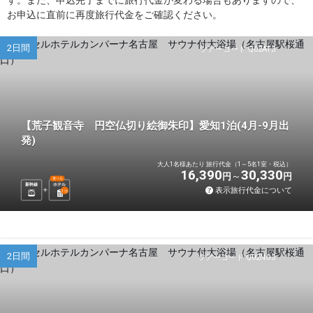
お申込に直前に再度旅行代金をご確認ください。
2日間
ツアーコード Q02AT3
【荒子観音寺 円空仏切り絵御朱印】愛知1泊(4月-9月出
発)
大人1名様あたり 旅行代金（1～5名1室・税込）
16,390
30,330
円
円
選べる
新幹線
ホテル
表示旅行代金について
1
泊
2日間
ツアーコード Q02NO3