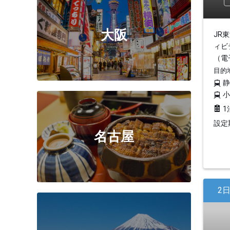
大阪
JR
ィビ
（電
目的
1
設定期
名古屋
2