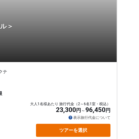
テル＞
クテ
根
大人1名様あたり 旅行代金（2～6名1室・税込）
23,300
96,450
円
円
表示旅行代金について
ツアーを選択