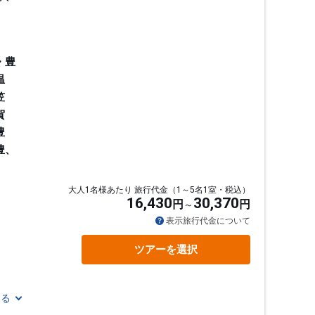
・豊
温
笠
賀
豊
豊、
大人1名様あたり 旅行代金（1～5名1室・税込）
16,430
30,370
円
円
通
表示旅行代金について
ツアーを選択
見る