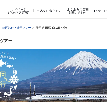
よくあるご質問
マイページ
申込から出発まで
EXサー
お問い合わせ
（予約内容確認）
静岡旅行・静岡ツアー
静岡発 田原 1泊2日 体験
ジツアー