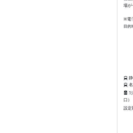
場が
※電
目的
1
口）
設定期