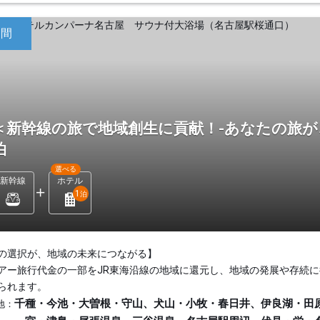
日間
＜新幹線の旅で地域創生に貢献！-あなたの旅が
泊
選べる
新幹線
ホテル
1
泊
の選択が、地域の未来につながる】
アー旅行代金の一部をJR東海沿線の地域に還元し、地域の発展や存続に
られます。
千種・今池・大曽根・守山、犬山・小牧・春日井、伊良湖・田
地：