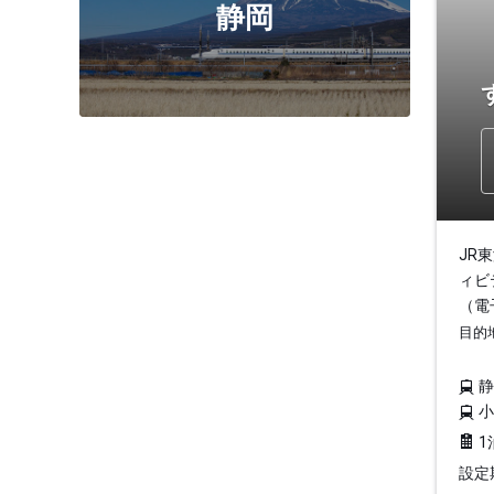
静岡
JR
ィビ
（電
目的
1
設定期