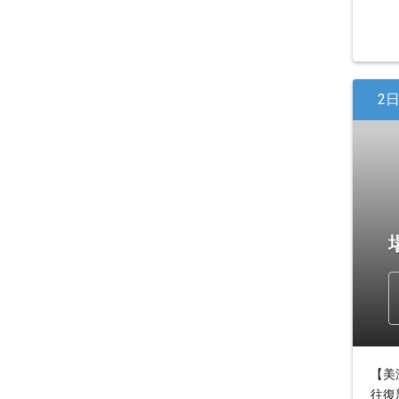
2
【美
往復