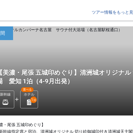
ツアー情報をもっと
日間
【美濃・尾張 五城印めぐり】清洲城オリジナル
場 愛知 1泊（4-9月出発）
選べる
新幹線
ホテル
1
泊
濃・尾張 五城印めぐり】
新幹線指定席と宿泊、清洲城オリジナル 切り絵御城印付き清洲城天主閣