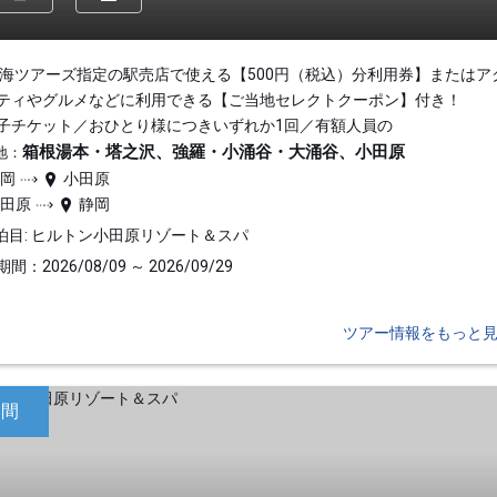
東海ツアーズ指定の駅売店で使える【500円（税込）分利用券】またはア
ティやグルメなどに利用できる【ご当地セレクトクーポン】付き！
子チケット／おひとり様につきいずれか1回／有額人員の
箱根湯本・塔之沢、強羅・小涌谷・大涌谷、小田原
地：
静岡
小田原
小田原
静岡
泊目: ヒルトン小田原リゾート＆スパ
間：2026/08/09 ～ 2026/09/29
ツアー情報をもっと
日間