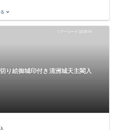
見る
ツアーコード Q02B1K
 切り絵御城印付き清洲城天主閣入
入