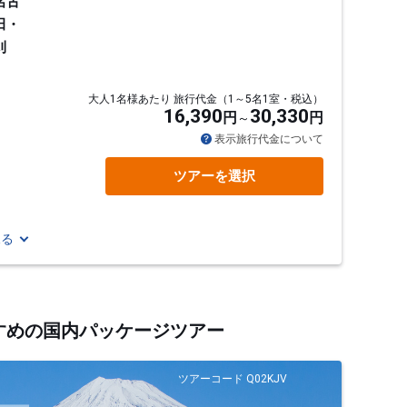
名古
田・
刈
大人1名様あたり 旅行代金（1～5名1室・税込）
16,390
30,330
円
円
通
表示旅行代金について
ツアーを選択
見る
すすめの国内パッケージツアー
ツアーコード Q02KJV