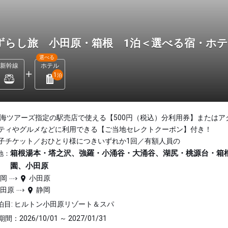
ずらし旅 小田原・箱根 1泊＜選べる宿・ホ
選べる
新幹線
ホテル
1
泊
東海ツアーズ指定の駅売店で使える【500円（税込）分利用券】またはア
ティやグルメなどに利用できる【ご当地セレクトクーポン】付き！
子チケット／おひとり様につきいずれか1回／有額人員の
箱根湯本・塔之沢、強羅・小涌谷・大涌谷、湖尻・桃源台・箱
地：
園、小田原
静岡
小田原
小田原
静岡
泊目: ヒルトン小田原リゾート＆スパ
間：2026/10/01 ～ 2027/01/31