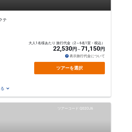
クテ
大人1名様あたり 旅行代金（2～6名1室・税込）
22,530
71,150
円
円
表示旅行代金について
ツアーを選択
見る
ツアーコード Q02OJ6