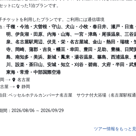
セットになった1泊プランです。
子チケットを利用したプランです。ご利用には通信環境
千種・今池・大曽根・守山、犬山・小牧・春日井、瀬戸・日進
地：
明、伊良湖・田原、内海・山海、一宮・津島・尾張温泉、三谷
泉、名古屋駅周辺、伏見・栄・名古屋城、金山・熱田・瑞穂・
寺、岡崎、蒲郡・吉良・幡豆・幸田、豊田・足助、豊橋、日間
島、南知多・美浜、新城・鳳来・湯谷温泉、篠島、西浦温泉、
川、設楽・茶臼山、安城・知立・刈谷・碧南、大府・半田・武
東海・常滑・中部国際空港
静岡
名古屋
名古屋
静岡
泊目: ベッセルホテルカンパーナ名古屋 サウナ付大浴場（名古屋駅桜
間：2026/08/06 ～ 2026/09/29
ツアー情報をもっと