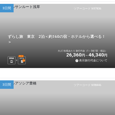
3日間
ツアーコード N97836
ずらし旅 東京 2泊＜約160の宿・ホテルから選べる！
＞
大人1名様あたり 旅行代金（1～3名1室・税込）
26,360
46,340
円
円
選べる
新幹線
ホテル
表示旅行代金について
2
泊
3日間
ツアーコード N98446