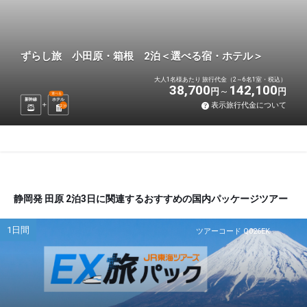
ずらし旅 小田原・箱根 2泊＜選べる宿・ホテル＞
大人1名様あたり 旅行代金（2～6名1室・税込）
38,700
142,100
円
円
選べる
新幹線
ホテル
表示旅行代金について
2
泊
静岡発 田原 2泊3日に関連するおすすめの国内パッケージツアー
1日間
ツアーコード Q026EK