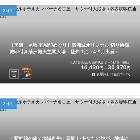
2日間
ツアーコード Q02B1K
【美濃・尾張 五城印めぐり】清洲城オリジナル 切り絵御
城印付き清洲城天主閣入場 愛知 1泊（4-9月出発）
大人1名様あたり 旅行代金（1～5名1室・税込）
16,430
30,370
円
円
選べる
新幹線
ホテル
表示旅行代金について
1
泊
2日間
ツアーコード Q02C5Z
＜新幹線の旅で地域創生に貢献！-あなたの旅が、地域の