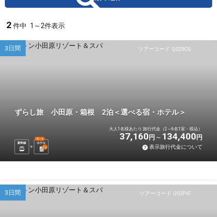
2
件中
1～2件表示
3日間
ツアーコード Q029CS
ずらし旅 小田原・箱根 2泊＜選べる宿・ホテル＞
大人1名様あたり 旅行代金（2～6名1室・税込）
37,160
134,400
円
円
選べる
新幹線
ホテル
表示旅行代金について
2
泊
3日間
ツアーコード Q02PIF