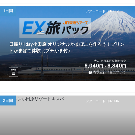
1日間
ツアーコード Q02KJV
日帰り1day小田原 オリジナルかまぼこを作ろう！プリン
トかまぼこ体験（プチかま付）
大人1名様あたり 旅行代金
8,040
8,840
円
円
新幹線
表示旅行代金について
2日間
ツアーコード Q02OJ6