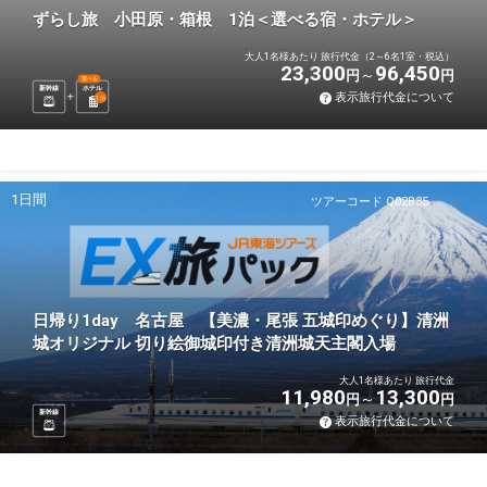
ずらし旅 小田原・箱根 1泊＜選べる宿・ホテル＞
大人1名様あたり 旅行代金（2～6名1室・税込）
23,300
96,450
円
円
選べる
新幹線
ホテル
表示旅行代金について
1
泊
1日間
ツアーコード Q02B35
日帰り1day 名古屋 【美濃・尾張 五城印めぐり】清洲
城オリジナル 切り絵御城印付き清洲城天主閣入場
大人1名様あたり 旅行代金
11,980
13,300
円
円
新幹線
表示旅行代金について