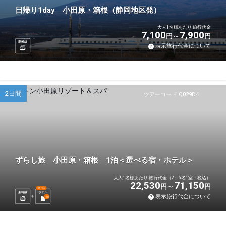
日帰り1day 小田原・箱根（静岡地区発）
大人1名様あたり 旅行代金
7,100
7,900
円
円
新幹線
表示旅行代金について
2日間
ツアーコード Q029D4
ずらし旅 小田原・箱根 1泊＜選べる宿・ホテル＞
大人1名様あたり 旅行代金（2～6名1室・税込）
22,530
71,150
円
円
選べる
新幹線
ホテル
表示旅行代金について
1
泊