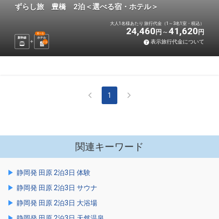
ずらし旅 豊橋 2泊＜選べる宿・ホテル＞
大人1名様あたり 旅行代金（1～3名1室・税込）
24,460
41,620
円
円
選べる
新幹線
ホテル
表示旅行代金について
2
泊
1
関連キーワード
静岡発 田原 2泊3日 体験
静岡発 田原 2泊3日 サウナ
静岡発 田原 2泊3日 大浴場
静岡発 田原 2泊3日 天然温泉