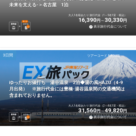
未来を支える-＞名古屋 1泊
大人1名様あたり 旅行代金（1～5名1室・税込）
16,390
30,330
円
円
選べる
新幹線
ホテル
表示旅行代金について
1
泊
3日間
ツアーコード N97605
ゆったりお値打ち 湯谷温泉 2泊◆湯の風HAZU（4-9
月出発） ※旅行代金には豊橋-湯谷温泉間の交通機関は
含まれておりません。
大人1名様あたり 旅行代金（2～4名1室・税込）
31,560
49,820
円
円
新幹線
ホテル
表示旅行代金について
2
泊