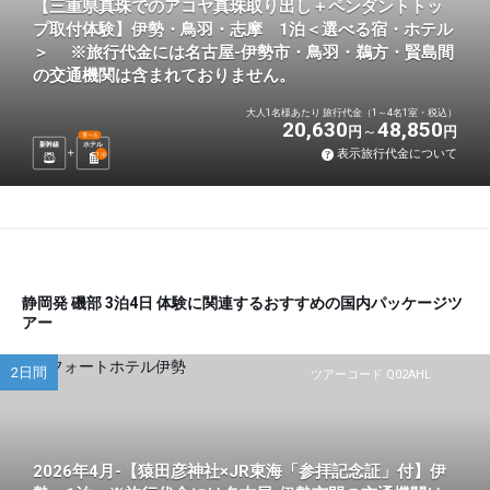
【三重県真珠でのアコヤ真珠取り出し＋ペンダントトッ
プ取付体験】伊勢・鳥羽・志摩 1泊＜選べる宿・ホテル
＞ ※旅行代金には名古屋-伊勢市・鳥羽・鵜方・賢島間
の交通機関は含まれておりません。
大人1名様あたり 旅行代金（1～4名1室・税込）
20,630
48,850
円
円
選べる
新幹線
ホテル
表示旅行代金について
1
泊
静岡発 磯部 3泊4日 体験に関連するおすすめの国内パッケージツ
アー
2日間
ツアーコード Q02AHL
2026年4月-【猿田彦神社×JR東海「参拝記念証」付】伊