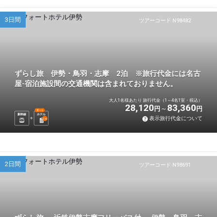
3日間
ツアーコード N98482
ずらし旅 伊勢・鳥羽・志摩 2泊 ※旅行代金には名古
屋-宿泊施設間の交通機関は含まれておりません。
大人1名様あたり 旅行代金（1～4名1室・税込）
28,120
83,360
円
円
選べる
新幹線
ホテル
表示旅行代金について
2
泊
2日間
ツアーコード N98691