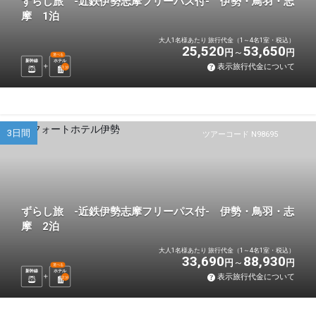
ずらし旅 -近鉄伊勢志摩フリーパス付- 伊勢・鳥羽・志
摩 1泊
大人1名様あたり 旅行代金（1～4名1室・税込）
25,520
53,650
円
円
選べる
新幹線
ホテル
表示旅行代金について
1
泊
3日間
ツアーコード N98695
ずらし旅 -近鉄伊勢志摩フリーパス付- 伊勢・鳥羽・志
摩 2泊
大人1名様あたり 旅行代金（1～4名1室・税込）
33,690
88,930
円
円
選べる
新幹線
ホテル
表示旅行代金について
2
泊