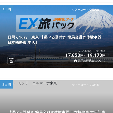
1日間
ツアーコード Q02A2Y
日帰り1day 東京 【選べる器付き 簡易金継ぎ体験◆器
日本橋夢東 本店】
大人1名様あたり 旅行代金
17,850
19,170
円
円
新幹線
表示旅行代金について
2日間
ツアーコード Q02A39
【選べる器付き 簡易金継ぎ体験◆器 日本橋夢東 本店】東