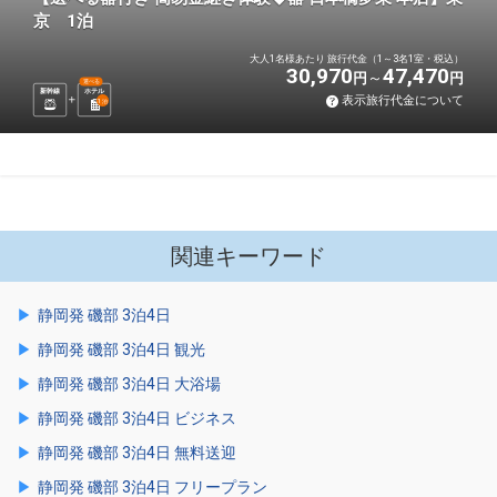
京 1泊
大人1名様あたり 旅行代金（1～3名1室・税込）
30,970
47,470
円
円
選べる
新幹線
ホテル
表示旅行代金について
1
泊
関連キーワード
静岡発 磯部 3泊4日
静岡発 磯部 3泊4日 観光
静岡発 磯部 3泊4日 大浴場
静岡発 磯部 3泊4日 ビジネス
静岡発 磯部 3泊4日 無料送迎
静岡発 磯部 3泊4日 フリープラン