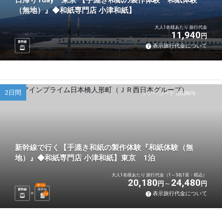
日帰り1day 東京 【手漉き和紙の製作体験『和紙体験
（無地）』◆和紙専門店 小津和紙】
大人1名様あたり 旅行代金
11,940
円
新幹線
表示旅行代金について
2日間
ツアーコード Q02AF6
新幹線で行く【手漉き和紙の製作体験『和紙体験（無
地）』◆和紙専門店 小津和紙】東京 1泊
大人1名様あたり 旅行代金（1～3名1室・税込）
20,180
24,480
円
円
選べる
新幹線
ホテル
表示旅行代金について
1
泊