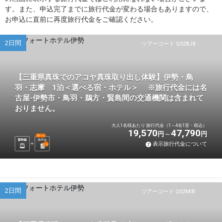
す。また、申込完了までに旅行代金が変わる場合もありますので、
お申込に直前に再度旅行代金をご確認ください。
2日間
ツアーコード Q028J8
【三重県真珠でのアコヤ真珠取り出し体験】伊勢・鳥
羽・志摩 1泊＜選べる宿・ホテル＞ ※旅行代金には名
古屋-伊勢市・鳥羽・鵜方・賢島間の交通機関は含まれて
おりません。
大人1名様あたり 旅行代金（1～4名1室・税込）
19,570
47,790
円
円
選べる
新幹線
ホテル
表示旅行代金について
1
泊
2日間
ツアーコード Q02MIB