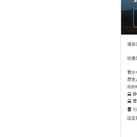
湯谷
往復
豊か
歴史
目的
1
設定期