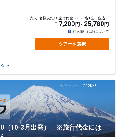
大人1名様あたり 旅行代金（1～3名1室・税込）
17,200
25,780
円
円
表示旅行代金について
ツアーを選択
見る
ツアーコード Q02NK6
U（10-3月出発） ※旅行代金には
ん。