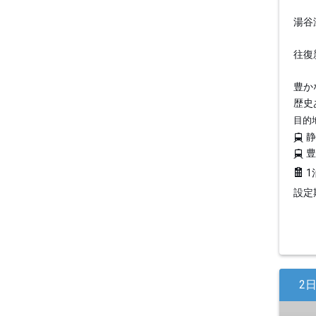
湯谷
往復
豊か
歴史
目的
1
設定期
2