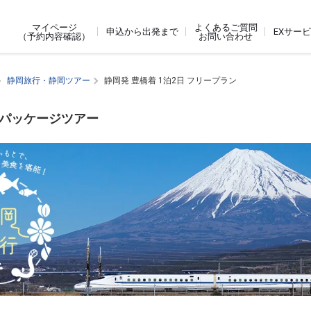
よくあるご質問
マイページ
申込から出発まで
EXサー
お問い合わせ
（予約内容確認）
静岡旅行・静岡ツアー
静岡発 豊橋着 1泊2日 フリープラン
内パッケージツアー