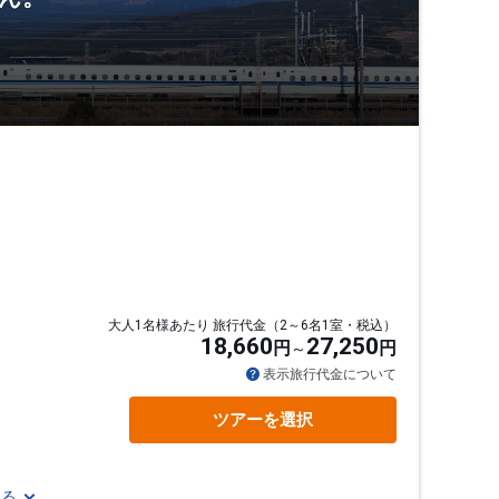
大人1名様あたり 旅行代金（2～6名1室・税込）
18,660
27,250
円
円
表示旅行代金について
ツアーを選択
見る