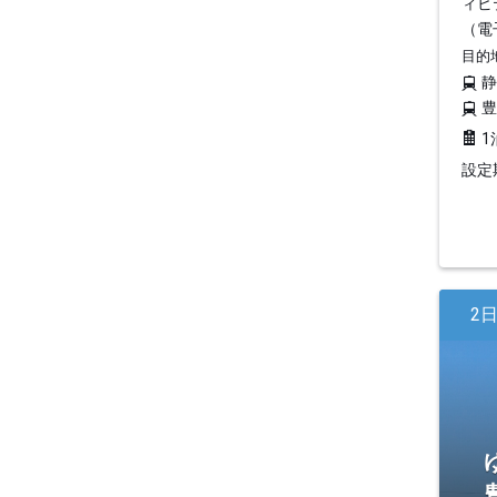
ィビ
（電
目的
1
設定期
2