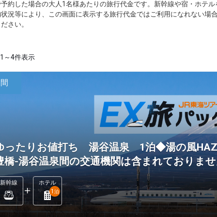
で予約した場合の大人1名様あたりの旅行代金です。新幹線や宿・ホテル
約状況等により、この画面に表示する旅行代金ではご利用になれない場
ください。
1～4件表示
日間
ゆったりお値打ち 湯谷温泉 1泊◆湯の風HAZ
豊橋-湯谷温泉間の交通機関は含まれておりませ
新幹線
ホテル
1
泊