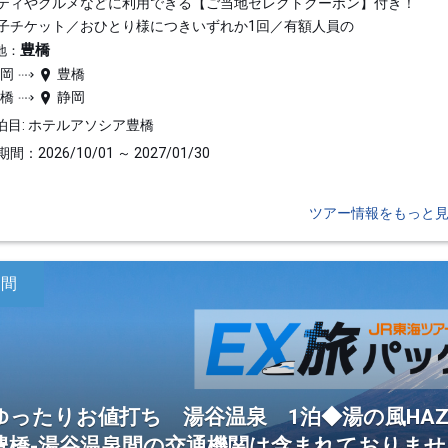
ティやグルメなどに利用できる【ご当地セレクトクーポン】付き！
子チケット／おひとり様につきいずれか1回／有額人員の
豊橋
地：
静岡
豊橋
豊橋
静岡
泊目: ホテルアソシア豊橋
間：2026/10/01 ～ 2027/01/30
ツアー情報をもっと
日間
ゆったりお値打ち 湯谷温泉 1泊◆湯の風HAZ
豊橋-湯谷温泉間の交通機関は含まれておりませ