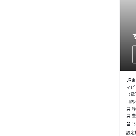
JR
ィビ
（電
目的
1
設定期