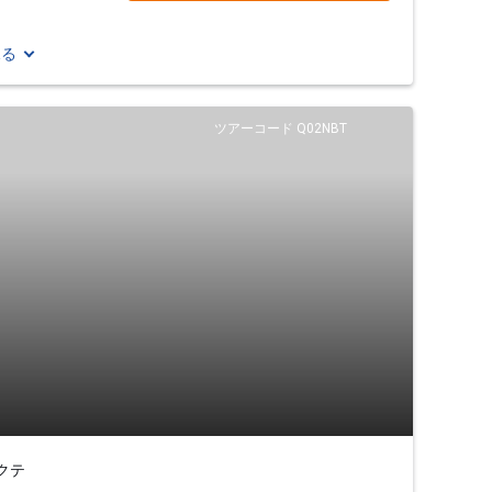
見る
ツアーコード Q02NBT
クテ