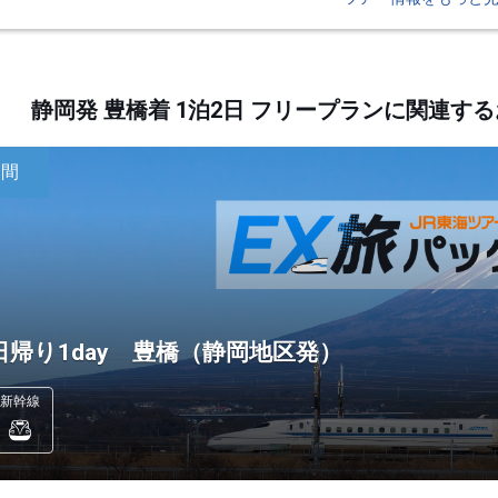
静岡発 豊橋着 1泊2日 フリープランに関連
日間
日帰り1day 豊橋（静岡地区発）
新幹線