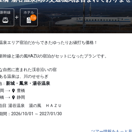
新幹線
ホテル
1
泊
温泉エリア宿泊だからできたゆったりお値打ち価格！
新幹線と湯の風HAZUの宿泊がセットになったプランです。
な自然に恵まれた渓谷沿いの宿
ある温泉は、川のせせらぎ
新城・鳳来・湯谷温泉
地：
静岡
豊橋
豊橋
静岡
泊目: 湯谷温泉 湯の風 ＨＡＺＵ
間：2026/10/01 ～ 2027/01/30
ツアー情報をもっと