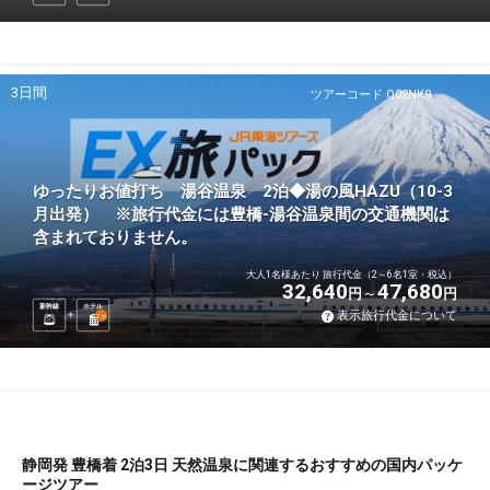
3日間
ツアーコード Q02NK9
ゆったりお値打ち 湯谷温泉 2泊◆湯の風HAZU（10-3
月出発） ※旅行代金には豊橋-湯谷温泉間の交通機関は
含まれておりません。
大人1名様あたり 旅行代金（2～6名1室・税込）
32,640
47,680
円
円
新幹線
ホテル
表示旅行代金について
2
泊
静岡発 豊橋着 2泊3日 天然温泉に関連するおすすめの国内パッケ
ージツアー