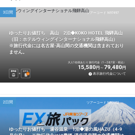
3日間
ツアーコード N97497
ゆったりお値打ち 高山 2泊◆KOKO HOTEL 飛騨高山
（旧：ホテルウィングインターナショナル飛騨高山）
※旅行代金には名古屋-高山間の交通機関は含まれており
ません。
大人1名様あたり 旅行代金（1～2名1室・税込）
15,580
79,480
円
円
新幹線
ホテル
表示旅行代金について
2
泊
2日間
ツアーコード N97602
ゆったりお値打ち 湯谷温泉 1泊◆湯の風HAZU（4-9