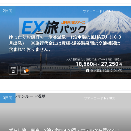
2日間
ツアーコード Q02NK6
ゆったりお値打ち 湯谷温泉 1泊◆湯の風HAZU（10-3
月出発） ※旅行代金には豊橋-湯谷温泉間の交通機関は
含まれておりません。
大人1名様あたり 旅行代金（2～6名1室・税込）
18,660
27,250
円
円
新幹線
ホテル
表示旅行代金について
1
泊
3日間
ツアーコード N97836
ずらし旅 東京 2泊＜約160の宿・ホテルから選べる！