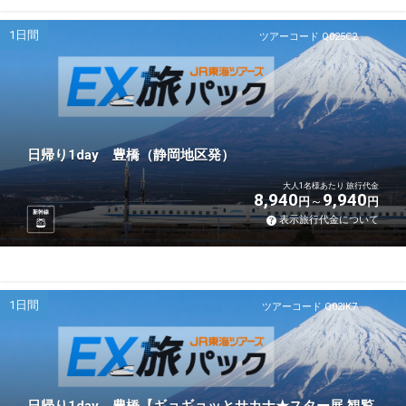
1日間
ツアーコード Q025C2
日帰り1day 豊橋（静岡地区発）
大人1名様あたり 旅行代金
8,940
9,940
円
円
新幹線
表示旅行代金について
1日間
ツアーコード Q02IK7