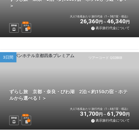
＞
大人1名様あたり 旅行代金（1～3名1室・税込）
26,360
46,340
円
円
選べる
新幹線
ホテル
表示旅行代金について
2
泊
3日間
ツアーコード Q028XB
ずらし旅 京都・奈良・びわ湖 2泊＜約150の宿・ホテ
ルから選べる！＞
大人1名様あたり 旅行代金（1～4名1室・税込）
31,700
61,790
円
円
選べる
新幹線
ホテル
表示旅行代金について
2
泊