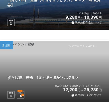
日帰り1day 豊橋【ギョギョッとサカナ★スター展 観覧
券】
大人1名様あたり 旅行代金
9,280
10,390
円
円
新幹線
表示旅行代金について
2日間
ツアーコード Q02NBT
ずらし旅 豊橋 1泊＜選べる宿・ホテル＞
大人1名様あたり 旅行代金（1～3名1室・税込）
17,200
25,780
円
円
選べる
新幹線
ホテル
表示旅行代金について
1
泊