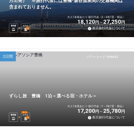
月出発） ※旅行代金には豊橋-湯谷温泉間の交通機関は
含まれておりません。
大人1名様あたり 旅行代金（2～4名1室・税込）
18,120
27,250
円
円
新幹線
ホテル
表示旅行代金について
1
泊
2日間
ツアーコード N98443
ずらし旅 豊橋 1泊＜選べる宿・ホテル＞
大人1名様あたり 旅行代金（1～3名1室・税込）
17,200
25,780
円
円
選べる
新幹線
ホテル
表示旅行代金について
1
泊