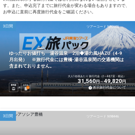
す。また、申込完了までに旅行代金が変わる場合もありますので、
お申込に直前に再度旅行代金をご確認ください。
3日間
ツアーコード N97605
ゆったりお値打ち 湯谷温泉 2泊◆湯の風HAZU（4-9
月出発） ※旅行代金には豊橋-湯谷温泉間の交通機関は
含まれておりません。
大人1名様あたり 旅行代金（2～4名1室・税込）
31,560
49,820
円
円
新幹線
ホテル
表示旅行代金について
2
泊
3日間
ツアーコード N98446