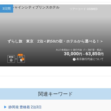
3日間
ツアーコード Q02MED
ずらし旅 東京 2泊＜約50の宿・ホテルから選べる！＞
大人1名様あたり 旅行代金（1～3名1室・税込）
30,000
63,850
円
円
選べる
新幹線
ホテル
表示旅行代金について
2
泊
関連キーワード
静岡発 豊橋着 2泊3日