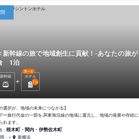
日間
＜新幹線の旅で地域創生に貢献！-あなたの旅が
倉 1泊
選べる
新幹線
ホテル
1
泊
の選択が、地域の未来につながる】
アー旅行代金の一部をJR東海沿線の地域に還元し、地域の発展や存続に
られます。
桜木町・関内・伊勢佐木町
地：
静岡
新横浜