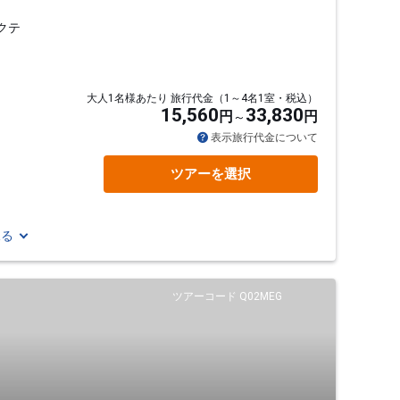
クテ
大人1名様あたり 旅行代金（1～4名1室・税込）
15,560
33,830
円
円
表示旅行代金について
ツアーを選択
見る
ツアーコード Q02MEG