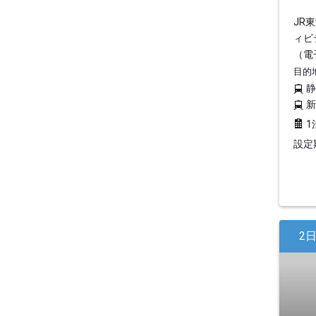
JR
ィビ
（電
目的
1
設定期
2