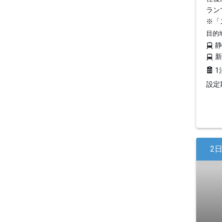
ラン
※「
目的
1
設定期
2