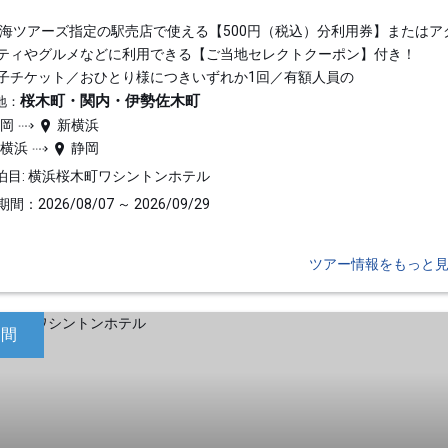
東海ツアーズ指定の駅売店で使える【500円（税込）分利用券】またはア
ティやグルメなどに利用できる【ご当地セレクトクーポン】付き！
子チケット／おひとり様につきいずれか1回／有額人員の
桜木町・関内・伊勢佐木町
地：
静岡
新横浜
新横浜
静岡
泊目: 横浜桜木町ワシントンホテル
間：2026/08/07 ～ 2026/09/29
ツアー情報をもっと
日間