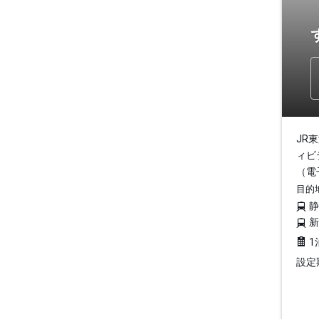
JR
ィビ
（電
目的
1
設定期