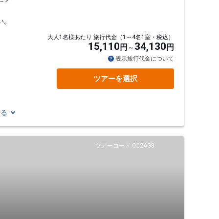
い。
大人1名様あたり 旅行代金（1～4名1室・税込）
15,110
34,130
円
円
表示旅行代金について
ツアーを選択
見る
ツアーコード Q02AG8