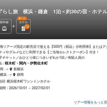
ずらし旅 横浜・鎌倉 1泊＜約30の宿・ホテ
選べる
新幹線
ホテル
1
泊
東海ツアーズ指定の駅売店で使える【500円（税込）分利用券】またはア
ティやグルメなどに利用できる【ご当地セレクトクーポン】付き！
子チケット／おひとり様につきいずれか1回／有額人員の
桜木町・関内・伊勢佐木町
地：
静岡
新横浜
新横浜
静岡
泊目: 横浜桜木町ワシントンホテル
間：2026/10/01 ～ 2027/02/01
ツアー情報をもっと