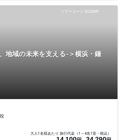
ツアーコード Q02BNP
、地域の未来を支える-＞横浜・鎌
役
大人1名様あたり 旅行代金（1～4名1室・税込）
14,100
34,290
円
円