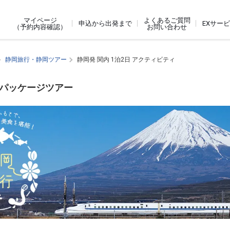
よくあるご質問
マイページ
申込から出発まで
EXサー
お問い合わせ
（予約内容確認）
静岡旅行・静岡ツアー
静岡発 関内 1泊2日 アクティビティ
内パッケージツアー