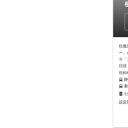
往復
ー」
※「
日目
目的
1
設定期