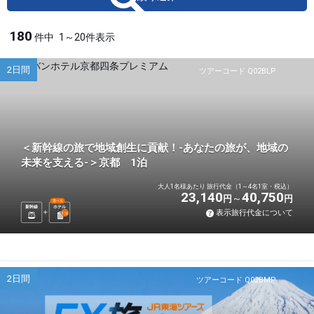
180
件中
1～20件表示
2日間
ツアーコード Q02BLP
＜新幹線の旅で地域創生に貢献！-あなたの旅が、地域の
未来を支える-＞京都 1泊
大人1名様あたり 旅行代金（1～4名1室・税込）
23,140
40,750
円
円
選べる
新幹線
ホテル
表示旅行代金について
1
泊
2日間
ツアーコード Q02BMP