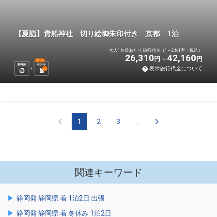
【夏詣】貴船神社 切り絵御朱印付き 京都 1泊
大人1名様あたり 旅行代金（1～2名1室・税込）
26,310
42,160
円
円
選べる
新幹線
ホテル
表示旅行代金について
1
泊
1
2
3
...
関連キーワード
静岡発 静岡県 着 1泊2日 出張
静岡発 静岡県 着 冬休み 1泊2日