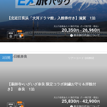
【北近江長浜「大河ドラマ館」入館券付き】滋賀 1泊
大人1名様あたり 旅行代金（1～2名1室・税込）
20,350
26,960
円
円
選べる
新幹線
ホテル
表示旅行代金について
1
泊
2日間
ツアーコード Q02B0Z
【薬師寺×いざいざ奈良 限定コラボ刺繍お守り＆拝観付
き】 奈良 1泊
大人1名様あたり 旅行代金（1～4名1室・税込）
25,830
42,900
円
円
選べる
新幹線
ホテル
表示旅行代金について
1
泊