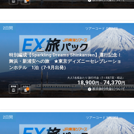
泊
2日間
ツアーコード Q02NEE
特別編成【Sparkling Dreams Shinkansen】運行記念！
舞浜・新浦安への旅 ★東京ディズニーセレブレーショ
ンホテル 1泊（7-9月出発）
大人1名様あたり 旅行代金（1～4名1室・税込）
18,900
74,370
円
円
新幹線
ホテル
表示旅行代金について
1
泊
2日間
ツアーコード N97303