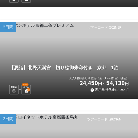
2日間
ツアーコード Q02N8R
【夏詣】北野天満宮 切り絵御朱印付き 京都 1泊
大人1名様あたり 旅行代金（1～4名1室・税込）
24,450
54,130
円
円
選べる
新幹線
ホテル
表示旅行代金について
1
泊
2日間
ツアーコード Q02N6N