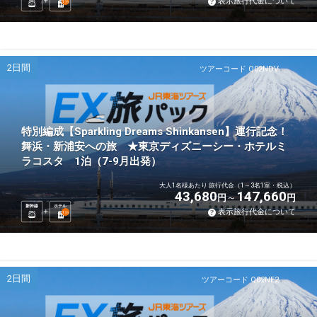
表示旅行代金について
1
泊
2日間
ツアーコード Q02NDV
特別編成【Sparkling Dreams Shinkansen】運行記念！
舞浜・新浦安への旅 ★東京ディズニーシー・ホテルミ
ラコスタ 1泊（7-9月出発）
大人1名様あたり 旅行代金（1～3名1室・税込）
43,680
147,660
円
円
新幹線
ホテル
表示旅行代金について
1
泊
2日間
ツアーコード Q02NE2