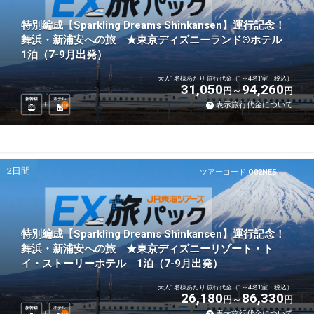
特別編成【Sparkling Dreams Shinkansen】運行記念！
舞浜・新浦安への旅 ★東京ディズニーランド®ホテル
1泊（7-9月出発）
大人1名様あたり 旅行代金（1～4名1室・税込）
31,050
94,260
円
円
新幹線
ホテル
表示旅行代金について
1
泊
2日間
ツアーコード Q02NE5
特別編成【Sparkling Dreams Shinkansen】運行記念！
舞浜・新浦安への旅 ★東京ディズニーリゾート・ト
イ・ストーリーホテル 1泊（7-9月出発）
大人1名様あたり 旅行代金（1～4名1室・税込）
26,180
86,330
円
円
新幹線
ホテル
表示旅行代金について
1