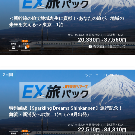
＜新幹線の旅で地域創生に貢献！-あなたの旅が、地域の
未来を支える-＞東京 1泊
大人1名様あたり 旅行代金（1～3名1室・税込）
20,330
37,560
円
円
選べる
新幹線
ホテル
表示旅行代金について
1
泊
2日間
ツアーコード Q02NCJ
特別編成【Sparkling Dreams Shinkansen】運行記念！
舞浜・新浦安への旅 1泊（7-9月出発）
大人1名様あたり 旅行代金（1～6名1室・税込）
22,510
84,310
円
円
選べる
新幹線
ホテル