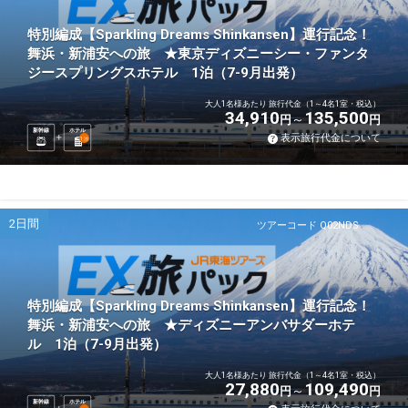
特別編成【Sparkling Dreams Shinkansen】運行記念！
舞浜・新浦安への旅 ★東京ディズニーシー・ファンタ
ジースプリングスホテル 1泊（7-9月出発）
大人1名様あたり 旅行代金（1～4名1室・税込）
34,910
135,500
円
円
新幹線
ホテル
表示旅行代金について
1
泊
2日間
ツアーコード Q02NDS
特別編成【Sparkling Dreams Shinkansen】運行記念！
舞浜・新浦安への旅 ★ディズニーアンバサダーホテ
ル 1泊（7-9月出発）
大人1名様あたり 旅行代金（1～4名1室・税込）
27,880
109,490
円
円
新幹線
ホテル