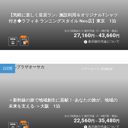
【気軽に楽しく皇居ラン♪ 施設利用＆オリジナルTシャツ
付き◆ラフィネ ランニングスタイル Neo店】東京 1泊
大人1名様あたり 旅行代金（1～3名1室・税込）
27,160
43,660
円
円
選べる
新幹線
ホテル
表示旅行代金について
1
泊
2日間
ツアーコード Q02BLW
＜新幹線の旅で地域創生に貢献！-あなたの旅が、地域の
未来を支える-＞大阪 1泊
大人1名様あたり 旅行代金（1～4名1室・税込）
22,560
35,480
円
円
選べる
新幹線
ホテル
表示旅行代金について
1
泊