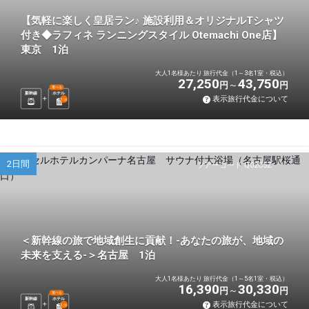
【気軽に楽しく皇居ラン♪ 施設利用＆オリジナルTシャツ
付き◆ラフィネ ランニングスタイル Otemachi One店】
東京 1泊
大人1名様あたり 旅行代金（1～3名1室・税込）
27,250
43,750
円
円
選べる
新幹線
ホテル
表示旅行代金について
1
泊
2日間
ツアーコード Q02C5Z
＜新幹線の旅で地域創生に貢献！-あなたの旅が、地域の
未来を支える-＞名古屋 1泊
大人1名様あたり 旅行代金（1～5名1室・税込）
16,390
30,330
円
円
選べる
新幹線
ホテル
表示旅行代金について
1
泊