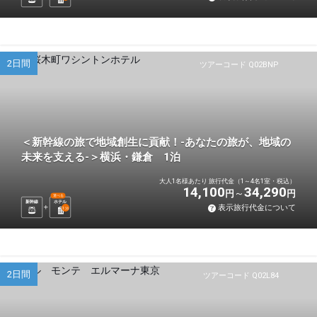
2日間
ツアーコード Q02BNP
＜新幹線の旅で地域創生に貢献！-あなたの旅が、地域の
未来を支える-＞横浜・鎌倉 1泊
大人1名様あたり 旅行代金（1～4名1室・税込）
14,100
34,290
円
円
選べる
新幹線
ホテル
表示旅行代金について
1
泊
2日間
ツアーコード Q02L84