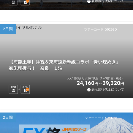
表示旅行代金について
1
泊
2日間
ツアーコード Q028GD
【海龍王寺】拝観＆東海道新幹線コラボ「青い煌めき」
御朱印授与！ 奈良 １泊
大人1名様あたり 旅行代金（1～3名1室・税込）
24,160
39,320
円
円
新幹線
ホテル
表示旅行代金について
1
泊
2日間
ツアーコード Q02NE8