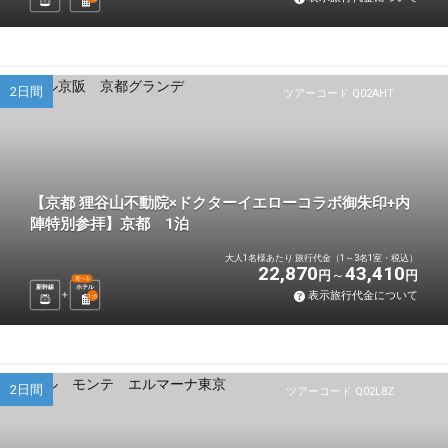
2日間
ツアーコード Q02AHT
【京都 狸谷山不動院×ドクターイエローコラボ御朱印+内
陣特別参拝】京都 1泊
大人1名様あたり 旅行代金（1～3名1室・税込）
22,870
43,410
円
円
選べる
新幹線
ホテル
表示旅行代金について
1
泊
2日間
ツアーコード Q02L8Z