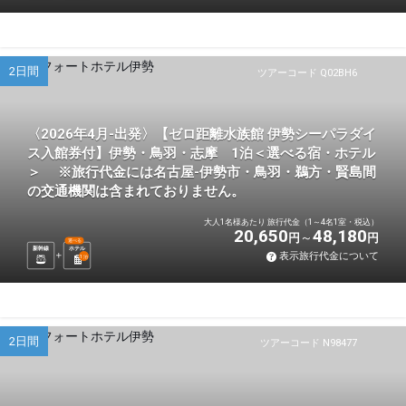
2日間
ツアーコード Q02BH6
〈2026年4月-出発〉【ゼロ距離水族館 伊勢シーパラダイ
ス入館券付】伊勢・鳥羽・志摩 1泊＜選べる宿・ホテル
＞ ※旅行代金には名古屋-伊勢市・鳥羽・鵜方・賢島間
の交通機関は含まれておりません。
大人1名様あたり 旅行代金（1～4名1室・税込）
20,650
48,180
円
円
選べる
新幹線
ホテル
表示旅行代金について
1
泊
2日間
ツアーコード N98477