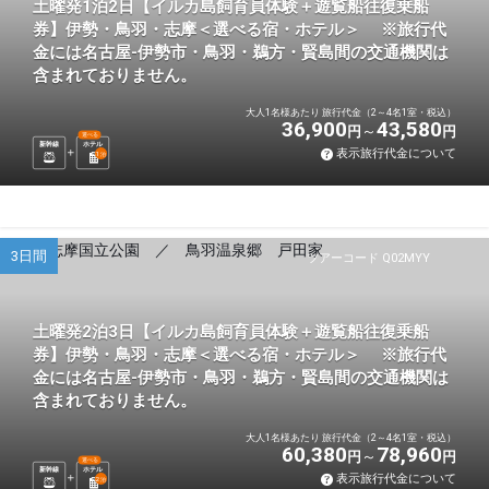
土曜発1泊2日【イルカ島飼育員体験＋遊覧船往復乗船
券】伊勢・鳥羽・志摩＜選べる宿・ホテル＞ ※旅行代
金には名古屋-伊勢市・鳥羽・鵜方・賢島間の交通機関は
含まれておりません。
大人1名様あたり 旅行代金（2～4名1室・税込）
36,900
43,580
円
円
選べる
新幹線
ホテル
表示旅行代金について
1
泊
3日間
ツアーコード Q02MYY
土曜発2泊3日【イルカ島飼育員体験＋遊覧船往復乗船
券】伊勢・鳥羽・志摩＜選べる宿・ホテル＞ ※旅行代
金には名古屋-伊勢市・鳥羽・鵜方・賢島間の交通機関は
含まれておりません。
大人1名様あたり 旅行代金（2～4名1室・税込）
60,380
78,960
円
円
選べる
新幹線
ホテル
表示旅行代金について
2
泊