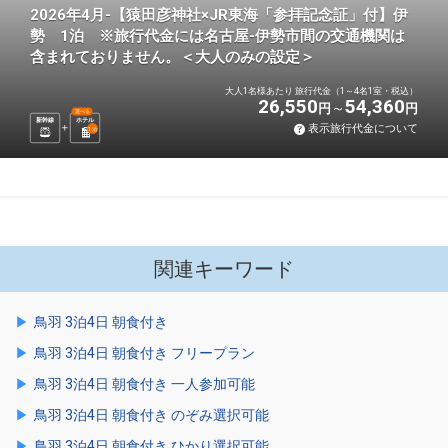
2026年4月-【猿田彦神社×JR東海「参拝記念証」付】伊
勢 1泊 ※旅行代金には名古屋-伊勢市間の交通機関は
含まれておりません。＜大人のみの設定＞
大人1名様あたり 旅行代金（1～4名1室・税込）
26,550
54,360
円
円
選べる
新幹線
ホテル
表示旅行代金について
1
泊
関連キーワード
鳥羽 3泊4日 朝食付き
鳥羽 3泊4日 朝食付き フリープラン
鳥羽 3泊4日 朝食付き 一人参加可能
鳥羽 3泊4日 朝食付き のぞみ選択可能
鳥羽 3泊4日 朝食付き ひかり選択可能