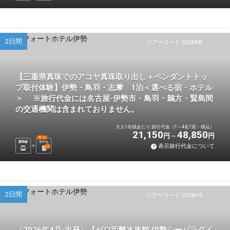
2日間
ツアーコード Q02MIB
【三重県真珠でのアコヤ真珠取り出し＋ペンダントトッ
プ取付体験】伊勢・鳥羽・志摩 1泊＜選べる宿・ホテル
＞ ※旅行代金には名古屋-伊勢市・鳥羽・鵜方・賢島間
の交通機関は含まれておりません。
大人1名様あたり 旅行代金（1～4名1室・税込）
21,150
48,850
円
円
選べる
新幹線
ホテル
表示旅行代金について
1
泊
2日間
ツアーコード Q02BH5