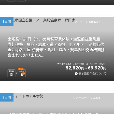
3日間
ツアーコード Q02MYZ
土曜発2泊3日【イルカ島飼育員体験＋遊覧船往復乗船
券】伊勢・鳥羽・志摩＜選べる宿・ホテル＞ ※旅行代
金には名古屋-伊勢市・鳥羽・鵜方・賢島間の交通機関は
含まれておりません。
大人1名様あたり 旅行代金（2～4名1室・税込）
52,820
69,920
円
円
選べる
新幹線
ホテル
表示旅行代金について
2
泊
2日間
ツアーコード Q028J8