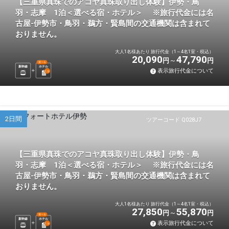
【三重県真珠でのアコヤ真珠取り出し体験】伊勢・鳥
羽・志摩 1泊＜選べる宿・ホテル＞ ※旅行代金には名
古屋-伊勢市・鳥羽・鵜方・賢島間の交通機関は含まれて
おりません。
大人1名様あたり 旅行代金（1～4名1室・税込）
20,090
47,790
円
円
選べる
新幹線
ホテル
表示旅行代金について
1
泊
2日間
ツアーコード Q028J7
【三重県真珠でのアコヤ真珠取り出し体験】伊勢・鳥
羽・志摩 1泊＜選べる宿・ホテル＞ ※旅行代金には名
古屋-伊勢市・鳥羽・鵜方・賢島間の交通機関は含まれて
おりません。
大人1名様あたり 旅行代金（1～4名1室・税込）
27,850
55,870
円
円
選べる
新幹線
ホテル
表示旅行代金について
1
泊