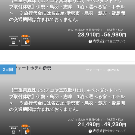
【三重県真珠でのアコヤ真珠取り出し＋ペンダントトッ
プ取付体験】伊勢・鳥羽・志摩 1泊＜選べる宿・ホテル
＞ ※旅行代金には名古屋-伊勢市・鳥羽・鵜方・賢島間
の交通機関は含まれておりません。
大人1名様あたり 旅行代金（1～4名1室・税込）
28,910
56,930
円
円
選べる
新幹線
ホテル
表示旅行代金について
1
泊
2日間
ツアーコード Q02MIA
【三重県真珠でのアコヤ真珠取り出し＋ペンダントトッ
プ取付体験】伊勢・鳥羽・志摩 1泊＜選べる宿・ホテル
＞ ※旅行代金には名古屋-伊勢市・鳥羽・鵜方・賢島間
の交通機関は含まれておりません。
大人1名様あたり 旅行代金（1～4名1室・税込）
21,490
49,230
円
円
選べる
新幹線
ホテル
表示旅行代金について
1
泊