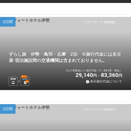
3日間
ツアーコード N98482
ずらし旅 伊勢・鳥羽・志摩 2泊 ※旅行代金には名古
屋-宿泊施設間の交通機関は含まれておりません。
大人1名様あたり 旅行代金（1～4名1室・税込）
29,140
83,360
円
円
選べる
新幹線
ホテル
表示旅行代金について
2
泊
2日間
ツアーコード Q02AHJ