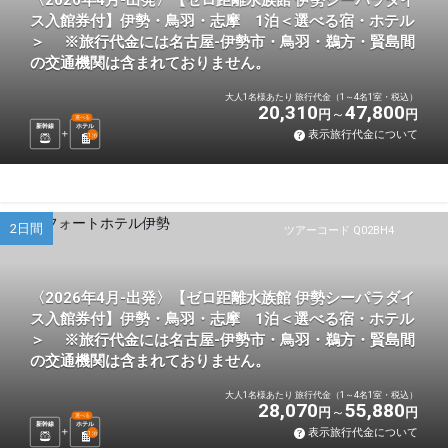
〈2026年4月-出発〉【ゼロ距離水族館 伊勢シーパラダイ
ス入館券付】伊勢・鳥羽・志摩 1泊＜選べる宿・ホテル
＞ ※旅行代金には名古屋-伊勢市・鳥羽・鵜方・賢島間
の交通機関は含まれておりません。
大人1名様あたり 旅行代金（1～4名1室・税込）
20,310
47,800
円
円
選べる
新幹線
ホテル
表示旅行代金について
1
泊
2日間
ツアーコード Q02BH4
〈2026年4月-出発〉【ゼロ距離水族館 伊勢シーパラダイ
ス入館券付】伊勢・鳥羽・志摩 1泊＜選べる宿・ホテル
＞ ※旅行代金には名古屋-伊勢市・鳥羽・鵜方・賢島間
の交通機関は含まれておりません。
大人1名様あたり 旅行代金（1～4名1室・税込）
28,070
55,880
円
円
選べる
新幹線
ホテル
表示旅行代金について
1
泊