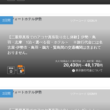
2日間
ツアーコード Q028J9
【三重県真珠でのアコヤ真珠取り出し体験】伊勢・鳥
羽・志摩 1泊＜選べる宿・ホテル＞ ※旅行代金には名
古屋-伊勢市・鳥羽・鵜方・賢島間の交通機関は含まれて
おりません。
大人1名様あたり 旅行代金（1～4名1室・税込）
20,430
48,170
円
円
選べる
新幹線
ホテル
表示旅行代金について
1
泊
2日間
ツアーコード Q02MI9