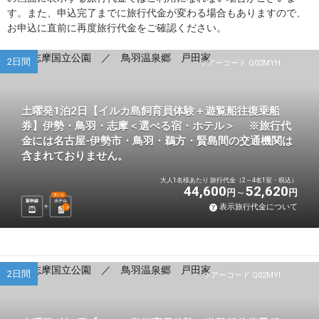
す。また、申込完了までに旅行代金が変わる場合もありますので、
お申込に直前に再度旅行代金をご確認ください。
2日間
ツアーコード Q02MYH
土曜発1泊2日【イルカ島飼育員体験＋遊覧船往復乗船
券】伊勢・鳥羽・志摩＜選べる宿・ホテル＞ ※旅行代
金には名古屋-伊勢市・鳥羽・鵜方・賢島間の交通機関は
含まれておりません。
大人1名様あたり 旅行代金（2～4名1室・税込）
44,600
52,620
円
円
選べる
新幹線
ホテル
表示旅行代金について
1
泊
2日間
ツアーコード Q02MYI