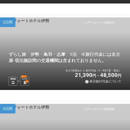
2日間
ツアーコード N98479
ずらし旅 伊勢・鳥羽・志摩 1泊 ※旅行代金には名古
屋-宿泊施設間の交通機関は含まれておりません。
大人1名様あたり 旅行代金（1～4名1室・税込）
21,390
48,500
円
円
選べる
新幹線
ホテル
表示旅行代金について
1
泊
3日間
ツアーコード N98480