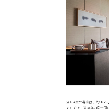
全134室の客室は、約50
㎡）では、東向きの窓一面