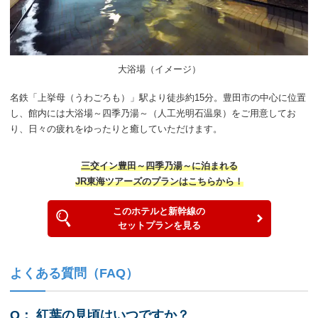
大浴場（イメージ）
名鉄「上挙母（うわごろも）」駅より徒歩約15分。豊田市の中心に位置
し、館内には大浴場～四季乃湯～（人工光明石温泉）をご用意してお
り、日々の疲れをゆったりと癒していただけます。
三交イン豊田～四季乃湯～に泊まれる
JR東海ツアーズのプランはこちらから！
このホテルと新幹線の
セットプランを見る
よくある質問（FAQ）
Q：
紅葉の見頃はいつですか？