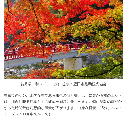
待月橋・秋（イメージ） 提供：豊田市足助観光協会
香嵐渓のシンボル的存在である朱色の待月橋。巴川に架かる橋の上から
は、川面に映る紅葉と山の紅葉を同時に楽しめます。特に早朝の霧がか
かった時間帯は幻想的な風景が広がります。（滞在目安：15分、ベスト
シーズン：11月中旬〜下旬）