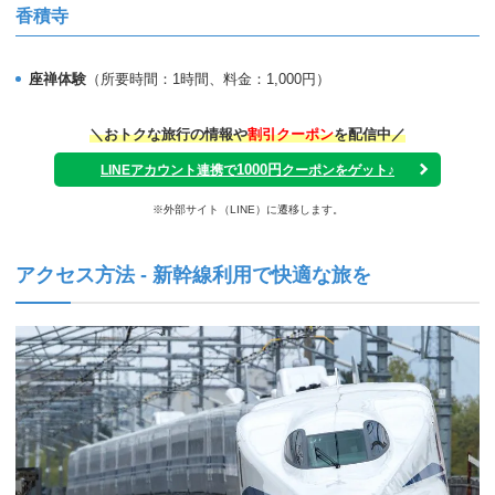
香積寺
座禅体験
（所要時間：1時間、料金：1,000円）
＼おトクな旅行の情報や
割引クーポン
を配信中／
1000円
LINEアカウント連携で
クーポンをゲット♪
※外部サイト（LINE）に遷移します。
アクセス方法 - 新幹線利用で快適な旅を