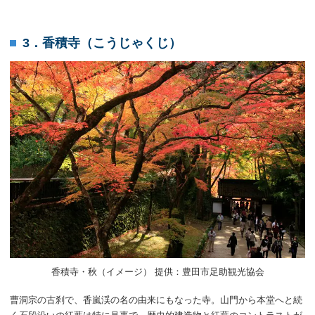
3．香積寺（こうじゃくじ）
香積寺・秋（イメージ） 提供：豊田市足助観光協会
曹洞宗の古刹で、香嵐渓の名の由来にもなった寺。山門から本堂へと続