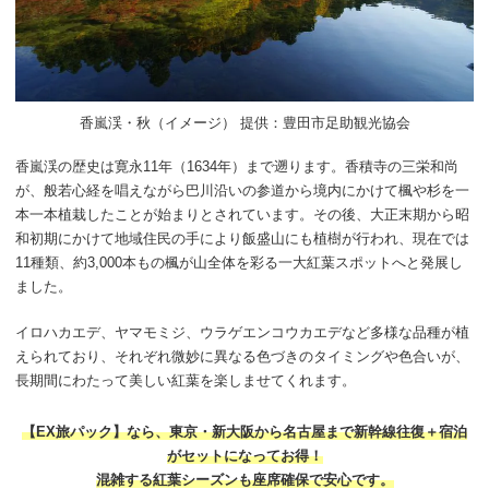
香嵐渓・秋（イメージ） 提供：豊田市足助観光協会
香嵐渓の歴史は寛永11年（1634年）まで遡ります。香積寺の三栄和尚
が、般若心経を唱えながら巴川沿いの参道から境内にかけて楓や杉を一
本一本植栽したことが始まりとされています。その後、大正末期から昭
和初期にかけて地域住民の手により飯盛山にも植樹が行われ、現在では
11種類、約3,000本もの楓が山全体を彩る一大紅葉スポットへと発展し
ました。
イロハカエデ、ヤマモミジ、ウラゲエンコウカエデなど多様な品種が植
えられており、それぞれ微妙に異なる色づきのタイミングや色合いが、
長期間にわたって美しい紅葉を楽しませてくれます。
【EX旅パック】なら、東京・新大阪から名古屋まで新幹線往復＋宿泊
がセットになってお得！
混雑する紅葉シーズンも座席確保で安心です。