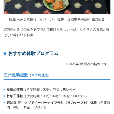
紅屋 もみじ衣揚げ（イメージ） 提供：足助中央商店街 協同組合
実際のもみじの葉を衣で包んで揚げた珍しい一品。サクサクの食感と香
ばしい味わいが特徴。
おすすめ体験プログラム
※2025年9月現在の情報です。
三州足助屋敷
（※予約優先）
藍染め体験
（所要時間：30分、料金：900円〜）
竹細工体験
（所要時間：30分〜60分、料金：600円〜）
鍛冶屋 五寸クギでペーパーナイフ作り（皮のケース付）体験
（所要時
間：40分、料金：2,500円）