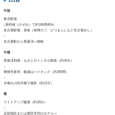
1日目
午前
東京駅発
↓新幹線（のぞみ）で約1時間40分
名古屋駅着、昼食（味噌カツ、ひつまぶしなど名古屋めし）
↓
名古屋駅から香嵐渓へ移動
午後
香嵐渓到着、もみじのトンネル散策（約30分）
↓
香積寺参拝、飯盛山ハイキング（約2時間）
↓
夕暮れの待月橋で撮影（約15分）
夜
ライトアップ鑑賞（約30分）
↓
足助地区または豊田市内のホテルへ