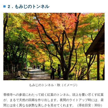
2．もみじのトンネル
もみじのトンネル・秋（イメージ）
香積寺への参道にわたって続く紅葉のトンネル。頭上を覆い尽くす紅葉
が、まるで天然の回廊を作り出します。夜間のライトアップ時には、昼
間とは全く異なる妖艶な美しさを見せてくれます。（滞在目安：30分）