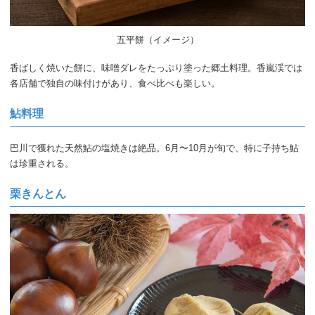
五平餅（イメージ）
香ばしく焼いた餅に、味噌ダレをたっぷり塗った郷土料理。香嵐渓では
各店舗で独自の味付けがあり、食べ比べも楽しい。
鮎料理
巴川で獲れた天然鮎の塩焼きは絶品。6月〜10月が旬で、特に子持ち鮎
は珍重される。
栗きんとん