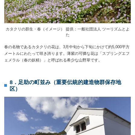
カタクリの群生・春（イメージ） 提供：一般社団法人 ツーリズムとよ
た
春の名物であるカタクリの花は、3月中旬から下旬にかけて約5,000平方
メートルにわたって咲き誇ります。薄紫の可憐な花は「スプリングエフ
ェメラル（春の妖精）」と呼ばれる希少な山野草です。
8．足助の町並み（重要伝統的建造物群保存地
区）