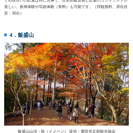
く石段沿いの紅葉は特に見事で、歴史的建造物と紅葉のコントラストが
美しい。座禅体験や写経体験（有料）も可能です。（拝観無料、滞在目
安：30分）
4．飯盛山
飯盛山山頂・秋（イメージ） 提供：豊田市足助観光協会