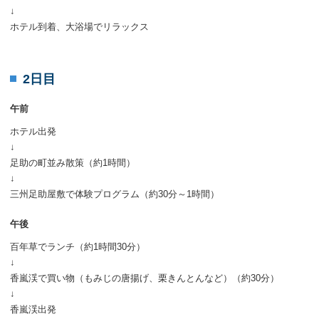
↓
ホテル到着、大浴場でリラックス
2日目
午前
ホテル出発
↓
足助の町並み散策（約1時間）
↓
三州足助屋敷で体験プログラム（約30分～1時間）
午後
百年草でランチ（約1時間30分）
↓
香嵐渓で買い物（もみじの唐揚げ、栗きんとんなど）（約30分）
↓
香嵐渓出発