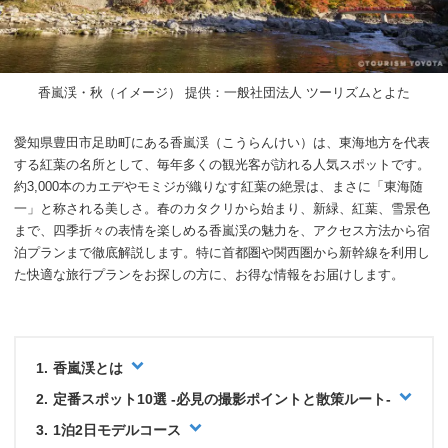
香嵐渓・秋（イメージ） 提供：一般社団法人 ツーリズムとよた
愛知県豊田市足助町にある香嵐渓（こうらんけい）は、東海地方を代表
する紅葉の名所として、毎年多くの観光客が訪れる人気スポットです。
約3,000本のカエデやモミジが織りなす紅葉の絶景は、まさに「東海随
一」と称される美しさ。春のカタクリから始まり、新緑、紅葉、雪景色
まで、四季折々の表情を楽しめる香嵐渓の魅力を、アクセス方法から宿
泊プランまで徹底解説します。特に首都圏や関西圏から新幹線を利用し
た快適な旅行プランをお探しの方に、お得な情報をお届けします。
香嵐渓とは
定番スポット10選 -必見の撮影ポイントと散策ルート-
1泊2日モデルコース