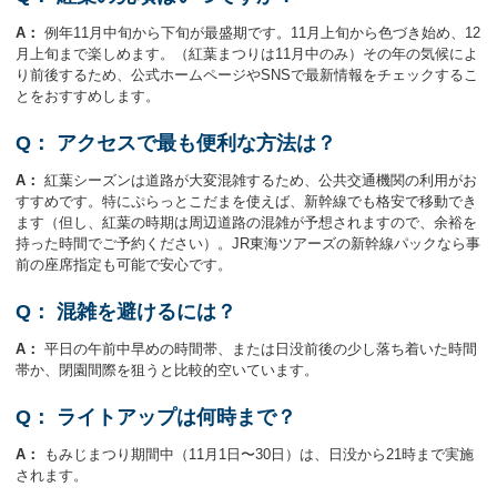
A：
例年11月中旬から下旬が最盛期です。11月上旬から色づき始め、12
月上旬まで楽しめます。（紅葉まつりは11月中のみ）その年の気候によ
り前後するため、公式ホームページやSNSで最新情報をチェックするこ
とをおすすめします。
Q：
アクセスで最も便利な方法は？
A：
紅葉シーズンは道路が大変混雑するため、公共交通機関の利用がお
すすめです。特にぷらっとこだまを使えば、新幹線でも格安で移動でき
ます（但し、紅葉の時期は周辺道路の混雑が予想されますので、余裕を
持った時間でご予約ください）。JR東海ツアーズの新幹線パックなら事
前の座席指定も可能で安心です。
Q：
混雑を避けるには？
A：
平日の午前中早めの時間帯、または日没前後の少し落ち着いた時間
帯か、閉園間際を狙うと比較的空いています。
Q：
ライトアップは何時まで？
A：
もみじまつり期間中（11月1日〜30日）は、日没から21時まで実施
されます。