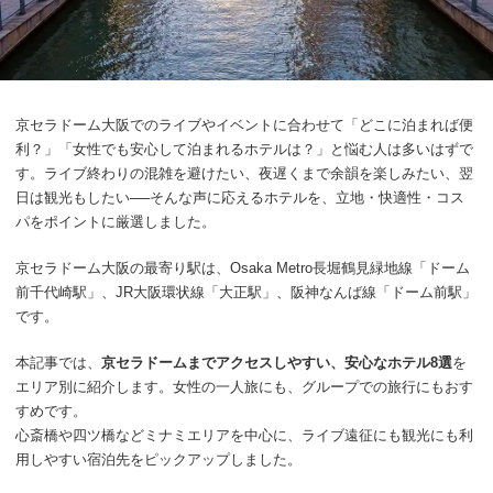
京セラドーム大阪でのライブやイベントに合わせて「どこに泊まれば便
利？」「女性でも安心して泊まれるホテルは？」と悩む人は多いはずで
す。ライブ終わりの混雑を避けたい、夜遅くまで余韻を楽しみたい、翌
日は観光もしたい──そんな声に応えるホテルを、立地・快適性・コス
パをポイントに厳選しました。
京セラドーム大阪の最寄り駅は、Osaka Metro長堀鶴見緑地線「ドーム
前千代崎駅」、JR大阪環状線「大正駅」、阪神なんば線「ドーム前駅」
です。
本記事では、
京セラドームまでアクセスしやすい、安心なホテル8選
を
エリア別に紹介します。女性の一人旅にも、グループでの旅行にもおす
すめです。
心斎橋や四ツ橋などミナミエリアを中心に、ライブ遠征にも観光にも利
用しやすい宿泊先をピックアップしました。