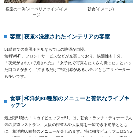
客室の一例(スーペリアツイン)イメ
朝食(イメージ)
ージ
客室│夜景×洗練されたインテリアの客室
51階建ての高層ホテルならではの眺望が自慢。
無料Wi-Fi、フロントサービスなどが充実しており、快適性も十分。
「夜景がきれいで癒された」「女子旅で写真をたくさん撮った」といっ
た口コミが多く、“泊まるだけで特別感があるホテル”としてリピーター
も多いです。
食事│和洋約80種類のメニューと贅沢なライブキ
ッチン
最上階51階の「スカイビュッフェ51」は、朝食・ランチ・ディナーで人
気の展望レストラン。大阪の街並みや大阪湾を一望できる絶景ととも
に、和洋約80種類のメニューが楽しめます。特に朝食ビュッフェはSNS