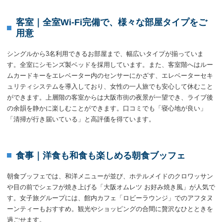
客室｜全室Wi-Fi完備で、様々な部屋タイプをご
用意
シングルから3名利用できるお部屋まで、幅広いタイプが揃っていま
す。全室にシモンズ製ベッドを採用しています。また、客室階へはルー
ムカードキーをエレベーター内のセンサーにかざす、エレベーターセキ
ュリティシステムを導入しており、女性の一人旅でも安心して休むこと
ができます。上層階の客室からは大阪市街の夜景が一望でき、ライブ後
の余韻を静かに楽しむことができます。口コミでも「寝心地が良い」
「清掃が行き届いている」と高評価を得ています。
食事｜洋食も和食も楽しめる朝食ブッフェ
朝食ブッフェでは、和洋メニューが並び、ホテルメイドのクロワッサン
や目の前でシェフが焼き上げる「大阪オムレツ お好み焼き風」が人気で
す。女子旅グループには、館内カフェ「ロビーラウンジ」でのアフタヌ
ーンティーもおすすめ。観光やショッピングの合間に贅沢なひとときを
過ごせます。