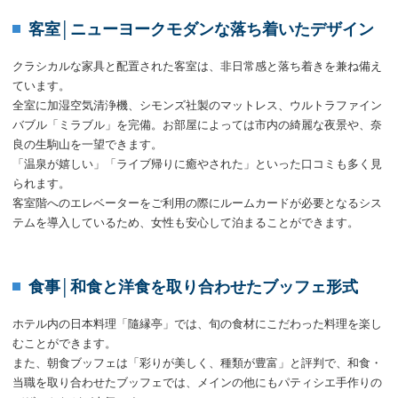
客室│ニューヨークモダンな落ち着いたデザイン
クラシカルな家具と配置された客室は、非日常感と落ち着きを兼ね備え
ています。
全室に加湿空気清浄機、シモンズ社製のマットレス、ウルトラファイン
バブル「ミラブル」を完備。お部屋によっては市内の綺麗な夜景や、奈
良の生駒山を一望できます。
「温泉が嬉しい」「ライブ帰りに癒やされた」といった口コミも多く見
られます。
客室階へのエレベーターをご利用の際にルームカードが必要となるシス
テムを導入しているため、女性も安心して泊まることができます。
食事│和食と洋食を取り合わせたブッフェ形式
ホテル内の日本料理「隨縁亭」では、旬の食材にこだわった料理を楽し
むことができます。
また、朝食ブッフェは「彩りが美しく、種類が豊富」と評判で、和食・
当職を取り合わせたブッフェでは、メインの他にもパティシエ手作りの