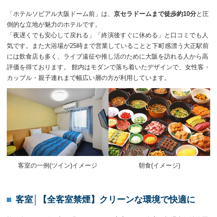
「ホテルソビアル大阪ドーム前」は、
京セラドームまで徒歩約10分
と圧
倒的な立地が魅力のホテルです。
「夜遅くでも安心して戻れる」「終演後すぐに休める」と口コミでも人
気です。また大浴場が25時まで営業していることと下町感漂う大正駅前
には飲食店も多く、ライブ遠征や推し活のために大阪を訪れる人から高
評価を得ております。 館内はモダンで落ち着いたデザインで、女性客・
カップル・親子連れまで幅広い層の方が利用しています。
客室の一例(ツイン)イメージ
朝食(イメージ)
客室│【全客室禁煙】クリーンな環境で快適に