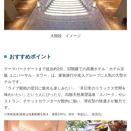
大階段 イメージ
おすすめポイント
テーマパークゲートまで徒歩約2分。32階建ての高層ホテル「ホテル京
阪 ユニバーサル・タワー」は、家族旅行や友人グループに人気の大型ホ
テルです。
「ライブ観戦の翌日に観光も楽しみたい」「非日常のリラックス空間を
味わいたい」という人にぴったり。31階天然展望温泉「スパーク」やレ
ストラン、チケットカウンターが館内に揃い、滞在型の快適さが魅力で
す。
※単純温泉(源泉は塩素殺菌を除き、源泉100%、加水・加温なし、放流式)