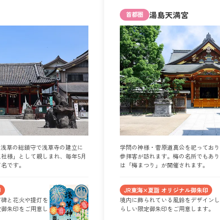
湯島天満宮
首都圏
。浅草の総鎖守で浅草寺の建立に
学問の神様・菅原道真公を祀っており
社様」として親しまれ、毎年5月
参拝客が訪れます。梅の名所でもあり
有名です。
は「梅まつり」が開催されます。
印
JR東海×夏詣 オリジナル御朱印
石碑と花火や提灯を
境内に飾られている風鈴をデザインし
定御朱印をご用意し
らしい限定御朱印をご用意します。