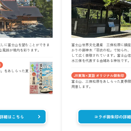
越しに富士山を望むことができま
富士山世界文化遺産 三保松原に鎮座
かな風鈴が境内を彩ります。
かりの御神木「羽衣の松」で知られ、
して広く崇敬されています。富士山信
水三保を代表する由緒ある神社です。
印
鈴」をあしらった夏
JR東海×夏詣 オリジナル御朱印
富士山、三保松原をあしらった夏季限
用意します。
詳細はこちら
コラボ御朱印の詳細