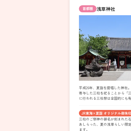
浅草神社
首都圏
平成26年、夏詣を提唱した神社
寄与した三柱を祀ることから「三
に行われる三社祭は全国的にも
JR東海×夏詣 オリジナル御朱
三柱のご祭神の御名が刻まれた
あしらった、夏の浅草らしい限
ます。