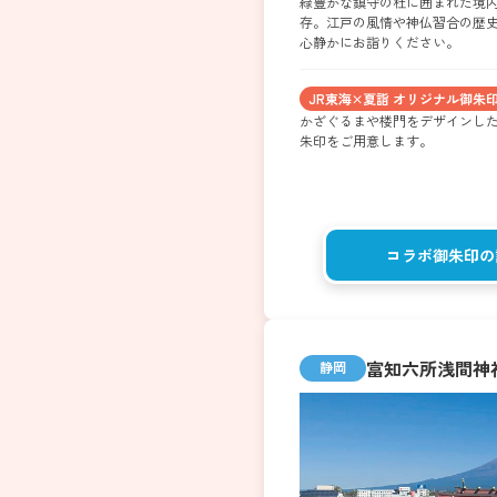
緑豊かな鎮守の杜に囲まれた境
存。江戸の風情や神仏習合の歴
心静かにお詣りください。
JR東海×夏詣 オリジナル御朱
かざぐるまや楼門をデザインし
朱印をご用意します。
コラボ御朱印の
富知六所浅間神
静岡