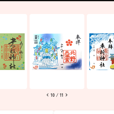
…
11
/
11