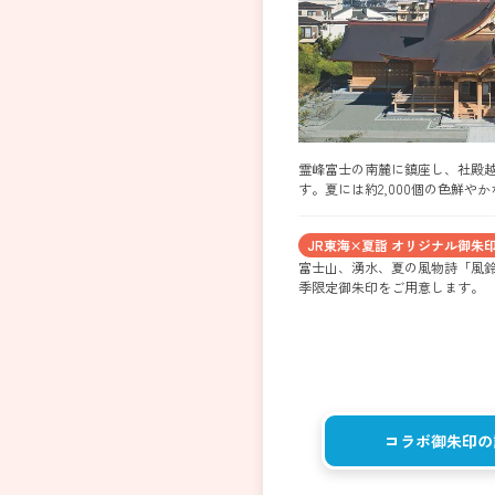
霊峰富士の南麓に鎮座し、社殿
す。夏には約2,000個の色鮮や
JR東海×夏詣 オリジナル御朱
富士山、湧水、夏の風物詩「風
季限定御朱印をご用意します。
コラボ御朱印の