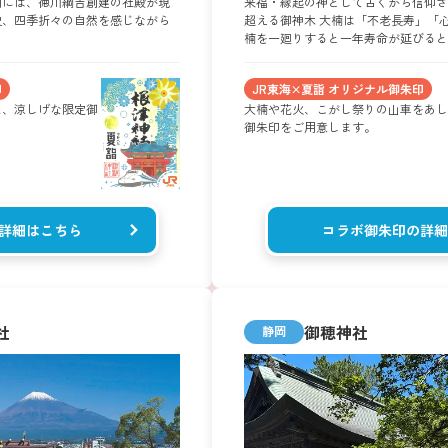
内には、徳川綱吉創建の社殿が現
来福・縁起の神として古くから信仰され
史、四季折々の自然を感じながら
超える御神木 大楠は「不老長寿」「
楠を一廻りすると一年寿命が延びると
印
JR東海×夏詣 オリジナル御朱印
た、涼しげな限定御
大楠や花火、こがし祭りの山車をあし
御朱印をご用意します。
詳細はこちら
コラボ御朱印の詳細
社
御穂神社
静岡