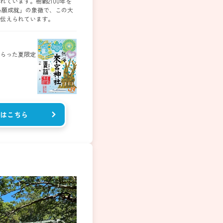
ています。樹齢2100年を
心願成就」の象徴で、この大
伝えられています。
らった夏限定
はこちら