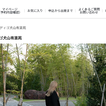
よくあるご質問
マイページ
お気に入り
申込から出発まで
お問い合わせ
（予約内容確認）
ディゴ犬山有楽苑
ゴ犬山有楽苑