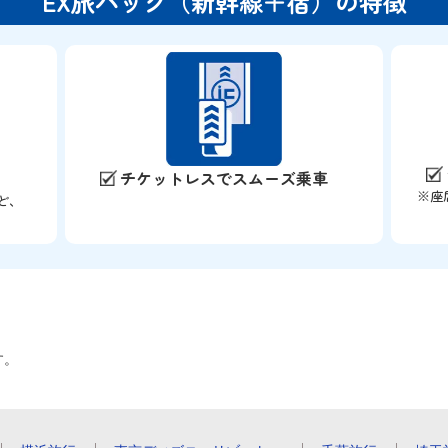
EX旅パック（新幹線＋宿）の特徴
チケットレスでスムーズ乗車
※座
ど、
す。