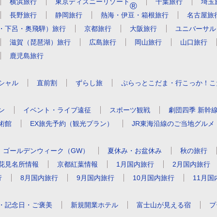
横浜旅行
東京ディズニーリゾート
千葉旅行
埼玉
®
長野旅行
静岡旅行
熱海・伊豆・箱根旅行
名古屋旅
・下呂・奥飛騨）旅行
京都旅行
大阪旅行
ユニバーサル
滋賀（琵琶湖）旅行
広島旅行
岡山旅行
山口旅行
鹿児島旅行
シャル
直前割
ずらし旅
ぷらっとこだま・
行こっか！こ
ン
イベント・ライブ遠征
スポーツ観戦
劇団四季 新幹
術館
EX旅先予約（観光プラン）
JR東海沿線のご当地グルメ
ゴールデンウィーク（GW）
夏休み・お盆休み
秋の旅行
花見名所情報
京都紅葉情報
1月国内旅行
2月国内旅行
行
8月国内旅行
9月国内旅行
10月国内旅行
11月国
・記念日・
ご褒美
新規開業ホテル
富士山が見える宿
プ