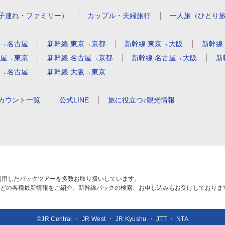
子連れ・ファミリー）
カップル・夫婦旅行
一人旅（ひとり
京→名古屋
新幹線 東京→京都
新幹線 東京→大阪
新幹線
古屋→東京
新幹線 名古屋→京都
新幹線 名古屋→大阪
新
都→名古屋
新幹線 大阪→東京
アカウント一覧
公式LINE
旅に役立つ♪観光情報
利用したパックツアーを多数お取り扱いしています。
どの各種最新情報をご紹介、新幹線パックの検索、お申し込みもお受けしておりま
©JR Central ・ JR West ・ JR Kyushu ・ JTT ・ NTA