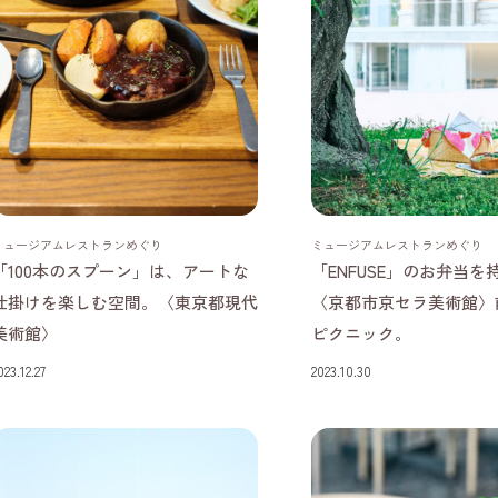
東京都
京都府
ミュージアムレストランめぐり
ミュージアムレストランめぐり
「100本のスプーン」は、アートな
「ENFUSE」のお弁当を
仕掛けを楽しむ空間。〈東京都現代
〈京都市京セラ美術館〉
美術館〉
ピクニック。
023.12.27
2023.10.30