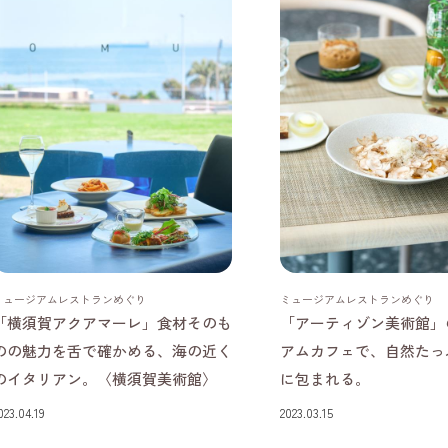
神奈川県
東京都
ミュージアムレストランめぐり
ミュージアムレストランめぐり
「横須賀アクアマーレ」食材そのも
「アーティゾン美術館」
のの魅力を舌で確かめる、海の近く
アムカフェで、自然たっ
のイタリアン。〈横須賀美術館〉
に包まれる。
023.04.19
2023.03.15