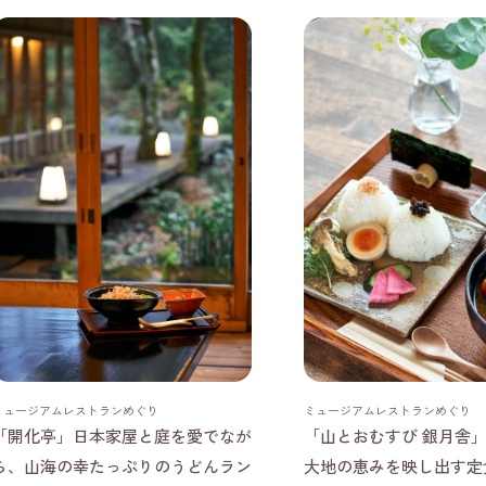
神奈川県
滋賀県
ミュージアムレストランめぐり
ミュージアムレストランめぐり
「開化亭」日本家屋と庭を愛でなが
「山とおむすび 銀月舎
ら、山海の幸たっぷりのうどんラン
大地の恵みを映し出す定