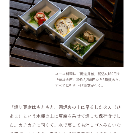
コース料理は「街道弁当」税込4,180円や
「母袋会席」税込5,280円など3種類あり、
すべてに引き上げ湯葉が付く。
「燻り豆腐はもともと、囲炉裏の上に吊るした火天（ひ
あま）という木棚の上に豆腐を乗せて燻した保存食でし
た。カチカチに固くて、水で戻しても消しゴムみたいな