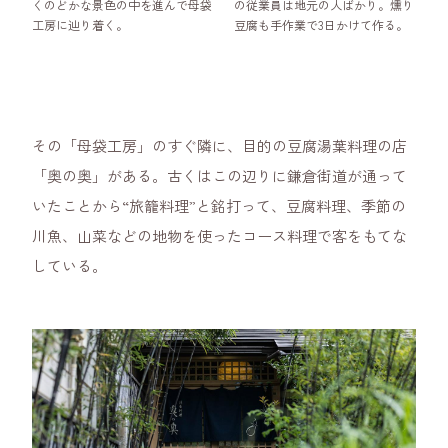
くのどかな景色の中を進んで母袋
の従業員は地元の人ばかり。燻り
工房に辿り着く。
豆腐も手作業で3日かけて作る。
その「母袋工房」のすぐ隣に、目的の豆腐湯葉料理の店
「奥の奥」がある。古くはこの辺りに鎌倉街道が通って
いたことから“旅籠料理”と銘打って、豆腐料理、季節の
川魚、山菜などの地物を使ったコース料理で客をもてな
している。