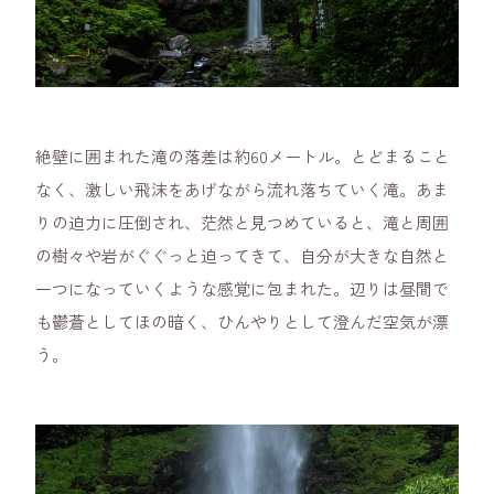
絶壁に囲まれた滝の落差は約60メートル。とどまること
なく、激しい飛沫をあげながら流れ落ちていく滝。あま
りの迫力に圧倒され、茫然と見つめていると、滝と周囲
の樹々や岩がぐぐっと迫ってきて、自分が大きな自然と
一つになっていくような感覚に包まれた。辺りは昼間で
も鬱蒼としてほの暗く、ひんやりとして澄んだ空気が漂
う。