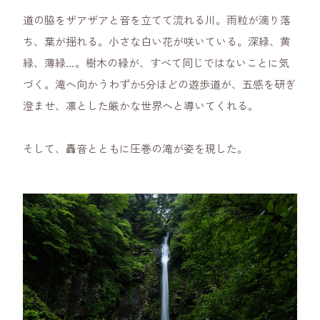
道の脇をザアザアと音を立てて流れる川。雨粒が滴り落
ち、葉が揺れる。小さな白い花が咲いている。深緑、黄
緑、薄緑…。樹木の緑が、すべて同じではないことに気
づく。滝へ向かうわずか5分ほどの遊歩道が、五感を研ぎ
澄ませ、凛とした厳かな世界へと導いてくれる。
そして、轟音とともに圧巻の滝が姿を現した。