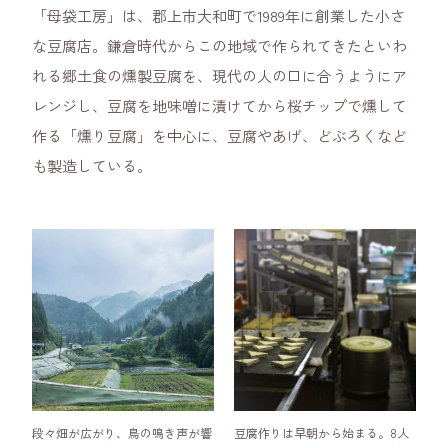
「母袋工房」は、郡上市大和町で1989年に創業した小さ
な豆腐店。鎌倉時代からこの地域で作られてきたといわ
れる郷土食の燻製豆腐を、現代の人の口に合うようにア
レンジし、豆腐を地味噌に漬けてから桜チップで燻して
作る「燻り豆腐」を中心に、豆腐やあげ、どぶろくなど
も製造している。
段々畑が広がり、鳥の鳴き声が響
豆腐作りは早朝から始まる。8人