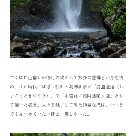
古くは白山信仰の修行の場として数多の霊拝者が身を清
め、江戸時代には浮世絵師・葛飾北斎が「諸国瀧廻（し
ょこくたきめぐり）」で「木曽路ノ奥阿彌陀ヶ瀧」とし
て描いた名瀑。人々を魅了してきた神聖な滝は、いつま
でも見つめていたいほど、美しかった。