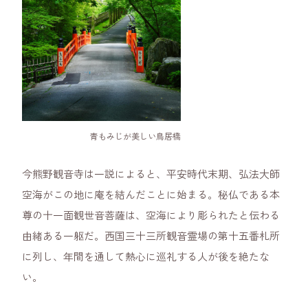
青もみじが美しい鳥居橋
今熊野観音寺は一説によると、平安時代末期、弘法大師
空海がこの地に庵を結んだことに始まる。秘仏である本
尊の十一面観世音菩薩は、空海により彫られたと伝わる
由緒ある一躯だ。西国三十三所観音霊場の第十五番札所
に列し、年間を通して熱心に巡礼する人が後を絶たな
い。