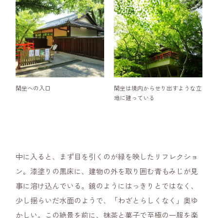
閑坐への入口
閑坐は境内からせり出すような立
地に建っている
中に入ると、まず目を引くのが緑を映したリフレクショ
ン。漆塗りの黒床に、建物の外を取り囲む青もみじが見
事に溶け込んでいる。鏡のようにはっきりとではなく、
少し揺らいだ水面のようで、「わざとらしくなく」奥ゆ
かしい。この絶景を前に、抹茶と菓子で至極の一服を楽