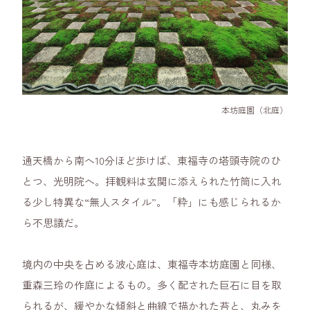
本坊庭園（北庭）
通天橋から南へ10分ほど歩けば、東福寺の塔頭寺院のひ
とつ、光明院へ。拝観料は玄関に添えられた竹筒に入れ
る少し特異な“無人スタイル”。「粋」にも感じられるか
ら不思議だ。
境内の中央を占める波心庭は、東福寺本坊庭園と同様、
重森三玲の作庭によるもの。多く配された巨石に目を取
られるが、緩やかな傾斜と曲線で描かれた苔と、丸みを