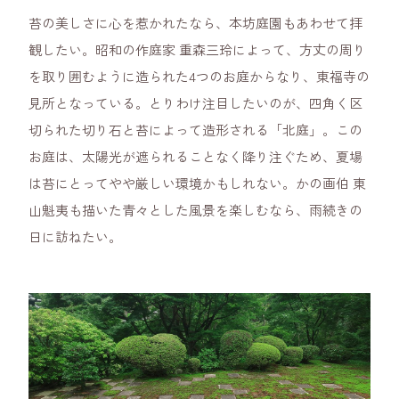
苔の美しさに心を惹かれたなら、本坊庭園もあわせて拝
観したい。昭和の作庭家 重森三玲によって、方丈の周り
を取り囲むように造られた4つのお庭からなり、東福寺の
見所となっている。とりわけ注目したいのが、四角く区
切られた切り石と苔によって造形される「北庭」。この
お庭は、太陽光が遮られることなく降り注ぐため、夏場
は苔にとってやや厳しい環境かもしれない。かの画伯 東
山魁夷も描いた青々とした風景を楽しむなら、雨続きの
日に訪ねたい。