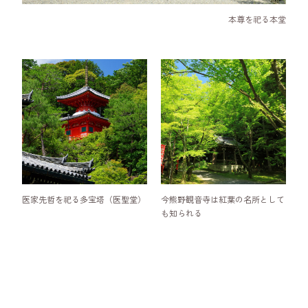
本尊を祀る本堂
医家先哲を祀る多宝塔（医聖堂）
今熊野観音寺は紅葉の名所として
も知られる