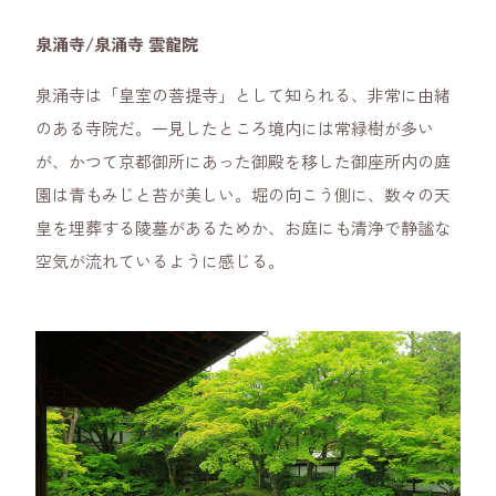
泉涌寺/泉涌寺 雲龍院
泉涌寺は「皇室の菩提寺」として知られる、非常に由緒
のある寺院だ。一見したところ境内には常緑樹が多い
が、かつて京都御所にあった御殿を移した御座所内の庭
園は青もみじと苔が美しい。堀の向こう側に、数々の天
皇を埋葬する陵墓があるためか、お庭にも清浄で静謐な
空気が流れているように感じる。