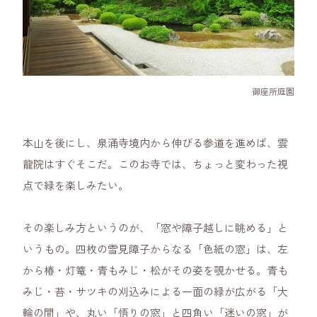
御座所庭園
本山を後にし、泉涌寺境内から伸びる参道を進めば、雲
龍院はすぐそこだ。このお寺では、ちょっと変わった視
点で緑を楽しみたい。
その楽しみ方というのが、「窓や障子越しに眺める」と
いうもの。四枚の雪見障子からなる「色紙の窓」は、左
から椿・灯篭・青もみじ・松がその姿を覗かせる。青も
みじ・苔・サツキの刈込みによる一面の緑が広がる「大
輪の間」や、丸い「悟りの窓」と四角い「迷いの窓」が