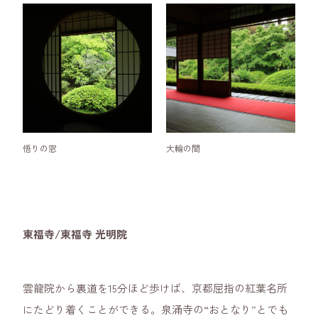
悟りの窓
大輪の間
東福寺/東福寺 光明院
雲龍院から裏道を15分ほど歩けば、京都屈指の紅葉名所
にたどり着くことができる。泉涌寺の“おとなり”とでも