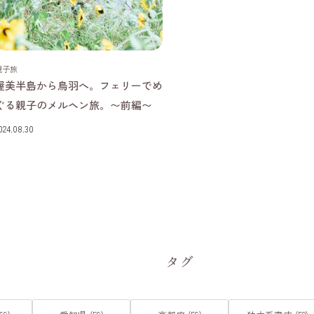
愛知県
三重県
親子旅
渥美半島から鳥羽へ。フェリーでめ
ぐる親子のメルヘン旅。〜前編〜
024.08.30
タグ