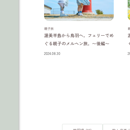
愛知県
三重県
親子旅
渥美半島から鳥羽へ。フェリーでめ
ぐる親子のメルヘン旅。〜後編〜
2024.08.30
2