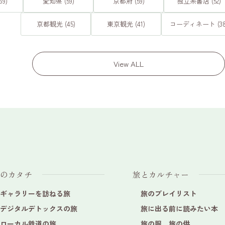
9)
愛知県 (59)
京都府 (59)
独立系書店 (52)
京都観光 (45)
東京観光 (41)
コーディネート (38
View ALL
のカタチ
旅とカルチャー
ギャラリーを訪ねる旅
旅のプレイリスト
デジタルデトックスの旅
旅に出る前に読みたい本
ローカル鉄道の旅
旅の服、旅の供