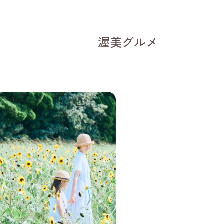
渥美グルメ