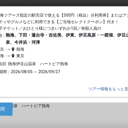
東海ツアーズ指定の駅売店で使える【500円（税込）分利用券】またはア
ティやグルメなどに利用できる【ご当地セレクトクーポン】付き！
子チケット／おひとり様につきいずれか1回／有額人員の
熱海、下田・蓮台寺・吉佐美、伊東、伊豆高原・一碧湖、伊豆
地：
泉、今井浜・河津
東京
熱海
熱海
東京
泊目: 熱海伊豆山温泉 ハートピア熱海
間：2026/08/05 ～ 2026/09/27
ツアー情報をもっと
日間