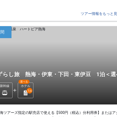
ツアー情報をもっと
日間
ずらし旅 熱海・伊東・下田・東伊豆 1泊＜
選べる
新幹線
ホテル
1
泊
東海ツアーズ指定の駅売店で使える【500円（税込）分利用券】またはア