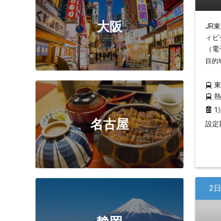
大阪
JR
ィビ
（電
目的
1
名古屋
設定期
2