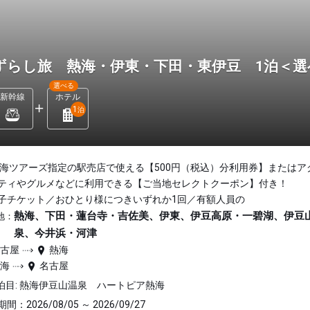
ずらし旅 熱海・伊東・下田・東伊豆 1泊＜
選べる
新幹線
ホテル
1
泊
東海ツアーズ指定の駅売店で使える【500円（税込）分利用券】またはア
ティやグルメなどに利用できる【ご当地セレクトクーポン】付き！
子チケット／おひとり様につきいずれか1回／有額人員の
熱海、下田・蓮台寺・吉佐美、伊東、伊豆高原・一碧湖、伊豆
地：
泉、今井浜・河津
名古屋
熱海
熱海
名古屋
泊目: 熱海伊豆山温泉 ハートピア熱海
間：2026/08/05 ～ 2026/09/27