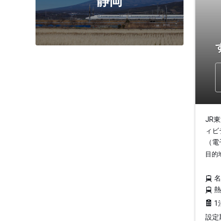
静岡
JR
ィビ
（電
目的
1
設定期