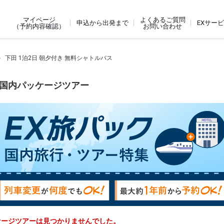
よくあるご質問
マイページ
申込から出発まで
EXサー
お問い合わせ
（予約内容確認）
下田 1泊2日 朝夕付き 無料シャトルバス
す国内パッケージツアー
ッケージツアーは見つかりませんでした。