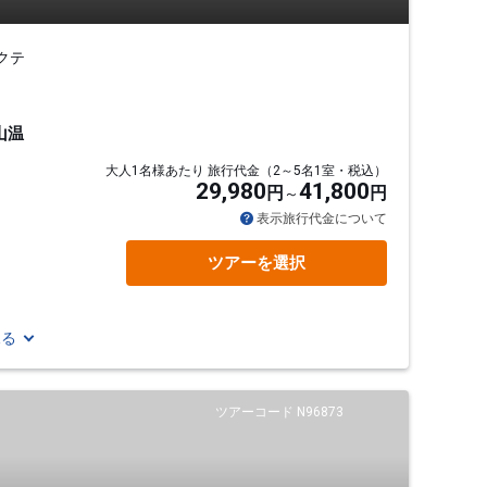
クテ
山温
大人1名様あたり 旅行代金（2～5名1室・税込）
29,980
41,800
円
円
表示旅行代金について
ツアーを選択
見る
ツアーコード N96873