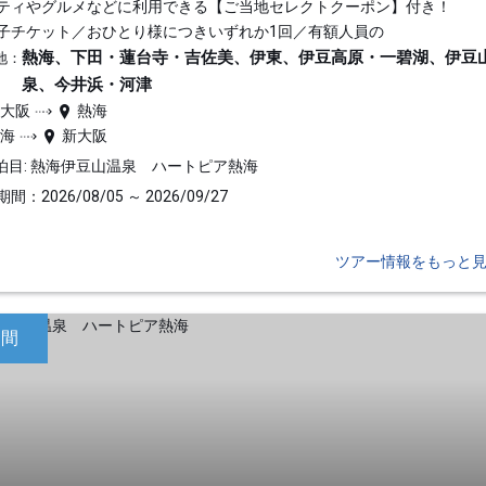
ティやグルメなどに利用できる【ご当地セレクトクーポン】付き！
子チケット／おひとり様につきいずれか1回／有額人員の
熱海、下田・蓮台寺・吉佐美、伊東、伊豆高原・一碧湖、伊豆
地：
泉、今井浜・河津
新大阪
熱海
熱海
新大阪
泊目: 熱海伊豆山温泉 ハートピア熱海
間：2026/08/05 ～ 2026/09/27
ツアー情報をもっと
日間