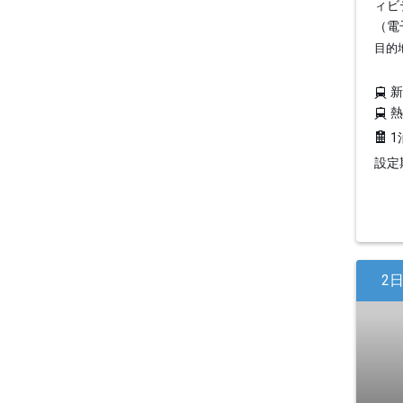
ィビ
（電
目的
1
設定期
2