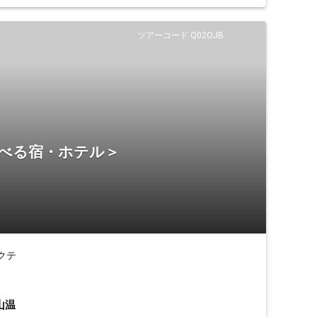
ツアーコード Q02OJB
選べる宿・ホテル＞
クテ
山温