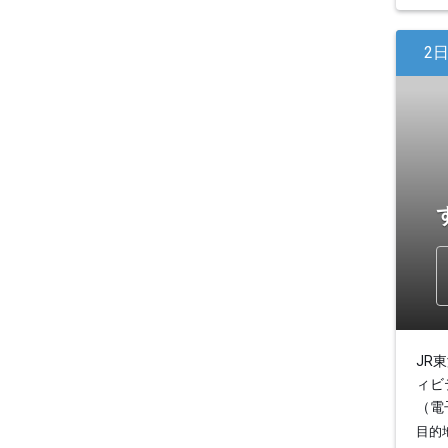
2
JR
ィビ
（電
目的