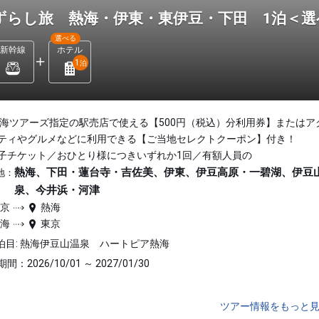
ずらし旅 熱海・伊東・東伊豆・下田 1泊＜
選べる
新幹線
ホテル
1
泊
東海ツアーズ指定の駅売店で使える【500円（税込）分利用券】またはア
ティやグルメなどに利用できる【ご当地セレクトクーポン】付き！
子チケット／おひとり様につきいずれか1回／有額人員の
熱海、下田・蓮台寺・吉佐美、伊東、伊豆高原・一碧湖、伊豆
地：
泉、今井浜・河津
東京
熱海
熱海
東京
泊目: 熱海伊豆山温泉 ハートピア熱海
間：2026/10/01 ～ 2027/01/30
ツアー情報をもっと