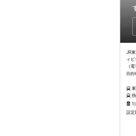
JR
ィビ
（電
目的
1
設定期