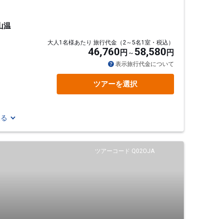
山温
大人1名様あたり 旅行代金（2～5名1室・税込）
46,760
58,580
円
円
表示旅行代金について
ツアーを選択
見る
ツアーコード Q02OJA