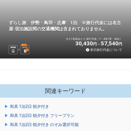
ずらし旅 伊勢・鳥羽・志摩 1泊 ※旅行代金には名古
屋-宿泊施設間の交通機関は含まれておりません。
大人1名様あたり 旅行代金（1～4名1室・税込）
30,430
57,540
円
円
選べる
新幹線
ホテル
表示旅行代金について
1
泊
関連キーワード
和具 1泊2日 朝夕付き
和具 1泊2日 朝夕付き フリープラン
和具 1泊2日 朝夕付き のぞみ選択可能