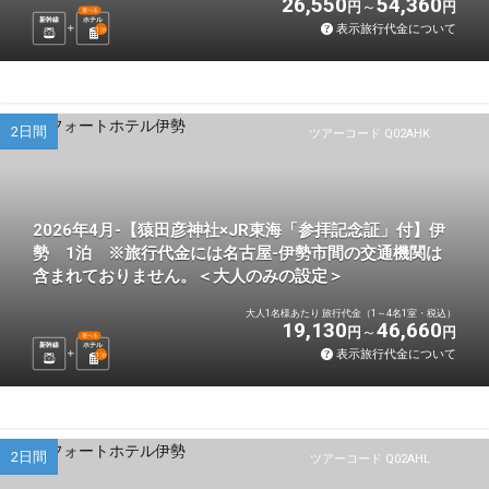
26,550
54,360
円
円
選べる
新幹線
ホテル
表示旅行代金について
1
泊
2日間
ツアーコード Q02AHK
2026年4月-【猿田彦神社×JR東海「参拝記念証」付】伊
勢 1泊 ※旅行代金には名古屋-伊勢市間の交通機関は
含まれておりません。＜大人のみの設定＞
大人1名様あたり 旅行代金（1～4名1室・税込）
19,130
46,660
円
円
選べる
新幹線
ホテル
表示旅行代金について
1
泊
2日間
ツアーコード Q02AHL