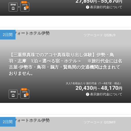
27,850
55,870
円
円
選べる
新幹線
ホテル
表示旅行代金について
1
泊
2日間
ツアーコード Q028J9
【三重県真珠でのアコヤ真珠取り出し体験】伊勢・鳥
羽・志摩 1泊＜選べる宿・ホテル＞ ※旅行代金には名
古屋-伊勢市・鳥羽・鵜方・賢島間の交通機関は含まれて
おりません。
大人1名様あたり 旅行代金（1～4名1室・税込）
20,430
48,170
円
円
選べる
新幹線
ホテル
表示旅行代金について
1
泊
2日間
ツアーコード Q02MI9