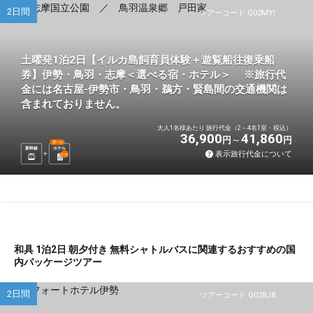
2日間
ツアーコード Q02MYI
土曜発1泊2日【イルカ島飼育員体験＋遊覧船往復乗船
券】伊勢・鳥羽・志摩＜選べる宿・ホテル＞ ※旅行代
金には名古屋-伊勢市・鳥羽・鵜方・賢島間の交通機関は
含まれておりません。
大人1名様あたり 旅行代金（2～4名1室・税込）
36,900
41,860
円
円
選べる
新幹線
ホテル
表示旅行代金について
1
泊
和具 1泊2日 朝夕付き 無料シャトルバスに関連するおすすめの国
内パッケージツアー
2日間
ツアーコード Q028J8