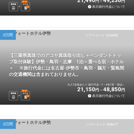
21,490
49,230
円
円
選べる
新幹線
ホテル
表示旅行代金について
1
泊
2日間
ツアーコード Q02MIB
【三重県真珠でのアコヤ真珠取り出し＋ペンダントトッ
プ取付体験】伊勢・鳥羽・志摩 1泊＜選べる宿・ホテル
＞ ※旅行代金には名古屋-伊勢市・鳥羽・鵜方・賢島間
の交通機関は含まれておりません。
大人1名様あたり 旅行代金（1～4名1室・税込）
21,150
48,850
円
円
選べる
新幹線
ホテル
表示旅行代金について
1
泊
2日間
ツアーコード N98477