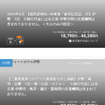
2026年4月-【猿田彦神社×JR東海「参拝記念証」付】伊
勢 1泊 ※旅行代金には名古屋-伊勢市間の交通機関は
含まれておりません。＜大人のみの設定＞
大人1名様あたり 旅行代金（1～4名1室・税込）
18,790
46,280
円
円
選べる
新幹線
ホテル
表示旅行代金について
1
泊
2日間
ツアーコード Q028J7
【三重県真珠でのアコヤ真珠取り出し体験】伊勢・鳥
羽・志摩 1泊＜選べる宿・ホテル＞ ※旅行代金には名
古屋-伊勢市・鳥羽・鵜方・賢島間の交通機関は含まれて
おりません。
大人1名様あたり 旅行代金（1～4名1室・税込）