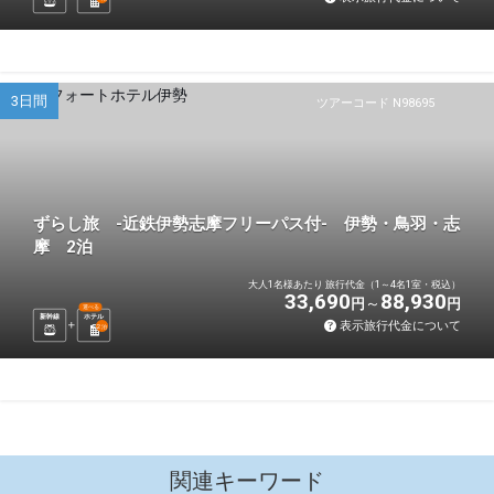
3日間
ツアーコード N98695
ずらし旅 -近鉄伊勢志摩フリーパス付- 伊勢・鳥羽・志
摩 2泊
大人1名様あたり 旅行代金（1～4名1室・税込）
33,690
88,930
円
円
選べる
新幹線
ホテル
表示旅行代金について
2
泊
関連キーワード