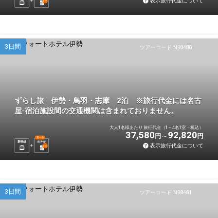
表示旅行代金について
1
泊
3日間
ツアーコード N98480
ずらし旅 伊勢・鳥羽・志摩 2泊 ※旅行代金には名古
屋-宿泊施設間の交通機関は含まれておりません。
大人1名様あたり 旅行代金（1～4名1室・税込）
37,580
92,820
円
円
選べる
新幹線
ホテル
表示旅行代金について
2
泊
3日間
ツアーコード N98481