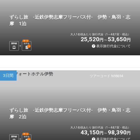
ずらし旅 -近鉄伊勢志摩フリーパス付- 伊勢・鳥羽・志
摩 1泊
大人1名様あたり 旅行代金（1～4名1室・税込）
25,520
53,650
円
円
選べる
新幹線
ホテル
表示旅行代金について
1
泊
3日間
ツアーコード N98694
ずらし旅 -近鉄伊勢志摩フリーパス付- 伊勢・鳥羽・志
摩 2泊
大人1名様あたり 旅行代金（1～4名1室・税込）
43,150
98,390
円
円
選べる
新幹線
ホテル
表示旅行代金について
2
泊