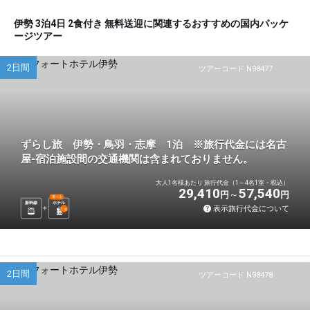
伊勢 3泊4日 2食付き 無料送迎に関連するおすすめの国内パッケ
ージツアー
2日間
ツアーコード N98477
ずらし旅 伊勢・鳥羽・志摩 1泊 ※旅行代金には名古
屋-宿泊施設間の交通機関は含まれておりません。
大人1名様あたり 旅行代金（1～4名1室・税込）
29,410
57,540
円
円
選べる
新幹線
ホテル
表示旅行代金について
1
泊
2日間
ツアーコード N98478