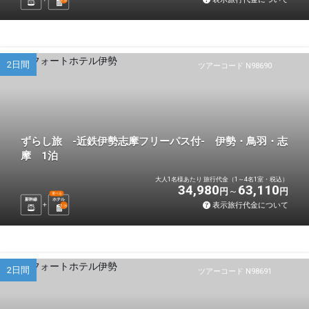
2日間
ツアーコード N98690
ずらし旅 -近鉄伊勢志摩フリーパス付- 伊勢・鳥羽・志
摩 1泊
大人1名様あたり 旅行代金（1～4名1室・税込）
34,980
63,110
円
円
選べる
新幹線
ホテル
表示旅行代金について
1
泊
2日間
ツアーコード N98691