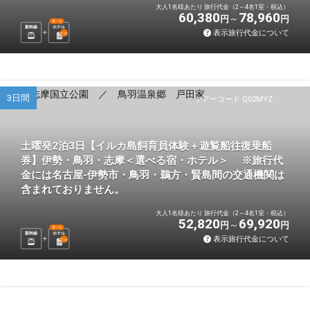
大人1名様あたり 旅行代金（2～4名1室・税込）
60,380
78,960
円
円
選べる
新幹線
ホテル
表示旅行代金について
2
泊
3日間
ツアーコード Q02MYZ
土曜発2泊3日【イルカ島飼育員体験＋遊覧船往復乗船
券】伊勢・鳥羽・志摩＜選べる宿・ホテル＞ ※旅行代
金には名古屋-伊勢市・鳥羽・鵜方・賢島間の交通機関は
含まれておりません。
大人1名様あたり 旅行代金（2～4名1室・税込）
52,820
69,920
円
円
選べる
新幹線
ホテル
表示旅行代金について
2
泊