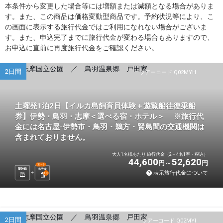
本条件から変更した場合等には増額または減額となる場合がありま
す。また、この商品は価格変動型商品です。予約状況等により、こ
の画面に表示する旅行代金ではご利用になれない場合がございま
す。また、申込完了までに旅行代金が変わる場合もありますので、
お申込に直前に再度旅行代金をご確認ください。
2日間
ツアーコード Q02MYH
土曜発1泊2日【イルカ島飼育員体験＋遊覧船往復乗船
券】伊勢・鳥羽・志摩＜選べる宿・ホテル＞ ※旅行代
金には名古屋-伊勢市・鳥羽・鵜方・賢島間の交通機関は
含まれておりません。
大人1名様あたり 旅行代金（2～4名1室・税込）
44,600
52,620
円
円
選べる
新幹線
ホテル
表示旅行代金について
1
泊
2日間
ツアーコード Q02MYI