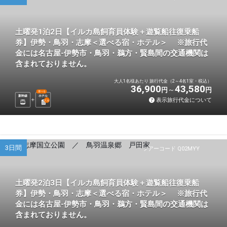
土曜発1泊2日【イルカ島飼育員体験＋遊覧船往復乗船
券】伊勢・鳥羽・志摩＜選べる宿・ホテル＞ ※旅行代
金には名古屋-伊勢市・鳥羽・鵜方・賢島間の交通機関は
含まれておりません。
大人1名様あたり 旅行代金（2～4名1室・税込）
36,900
43,580
円
円
選べる
新幹線
ホテル
表示旅行代金について
1
泊
3日間
ツアーコード Q02MYY
土曜発2泊3日【イルカ島飼育員体験＋遊覧船往復乗船
券】伊勢・鳥羽・志摩＜選べる宿・ホテル＞ ※旅行代
金には名古屋-伊勢市・鳥羽・鵜方・賢島間の交通機関は
含まれておりません。