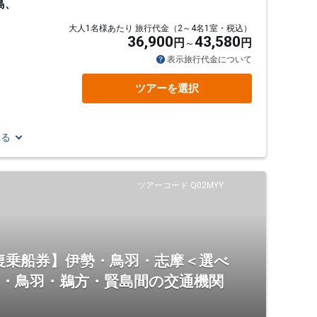
島、
大人1名様あたり 旅行代金（2～4名1室・税込）
36,900
43,580
円
円
表示旅行代金について
ツアーを選択
見る
ツアーコード Q02MYY
復乗船券】伊勢・鳥羽・志摩＜選べ
市・鳥羽・鵜方・賢島間の交通機関