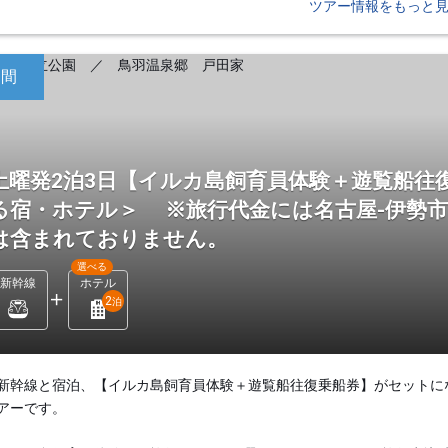
ツアー情報をもっと
日間
土曜発2泊3日【イルカ島飼育員体験＋遊覧船往
る宿・ホテル＞ ※旅行代金には名古屋-伊勢
は含まれておりません。
選べる
新幹線
ホテル
2
泊
新幹線と宿泊、【イルカ島飼育員体験＋遊覧船往復乗船券】がセットに
アーです。