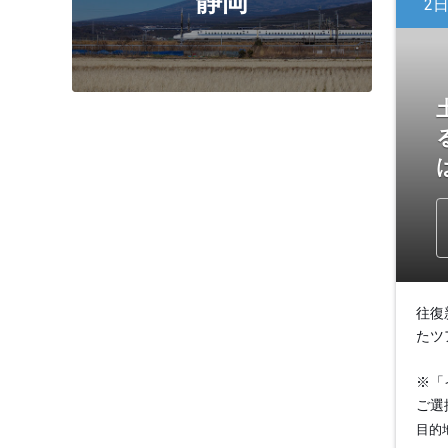
静岡
2
往復
たツ
※「
ご選
目的