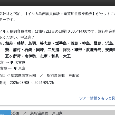
新幹線と宿泊、【イルカ島飼育員体験＋遊覧船往復乗船券】がセットに
アーです。
イルカ島飼育員体験」は旅行2日目の日曜10:00／14:00です、旅行申込
択ください。申込完了
相差・畔蛸、鳥羽、答志島・坂手島・菅島・神島、賢島、浜島
地：
勢、浦村・石鏡・国崎、二見浦、阿児・磯部・渡鹿野島、安楽
五ヶ所湾・南伊勢、志摩・和具・大王
東京
名古屋
名古屋
東京
泊目: 伊勢志摩国立公園 ／ 鳥羽温泉郷 戸田家
間：2026/08/08 ～ 2026/09/26
ツアー情報をもっと