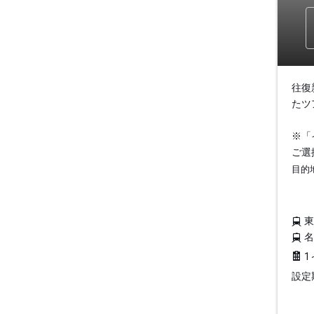
往復
たツ
※「
ご選
目的
1
設定期