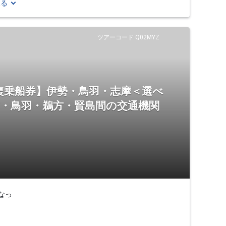
見る
ツアーコード Q02MYZ
復乗船券】伊勢・鳥羽・志摩＜選べ
市・鳥羽・鵜方・賢島間の交通機関
なっ