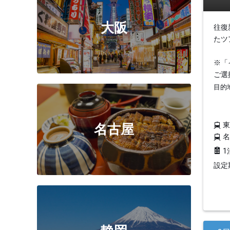
大阪
往復
たツ
※「
ご選
目的
名古屋
1
設定期