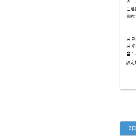
※「
ご選
目的
1
設定期
2