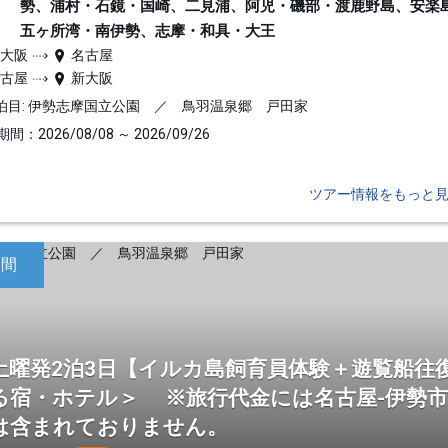
勢、浦村・石鏡・国崎、二見浦、阿児・磯部・渡鹿野島、安楽
五ヶ所湾・南伊勢、志摩・和具・大王
新大阪
名古屋
名古屋
新大阪
泊目: 伊勢志摩国立公園 ／ 鳥羽温泉郷 戸田家
間：2026/08/08 ～ 2026/09/26
ツアー情報をもっと
日間
土曜発2泊3日【イルカ島飼育員体験＋遊覧船往
る宿・ホテル＞ ※旅行代金には名古屋-伊勢
は含まれておりません。