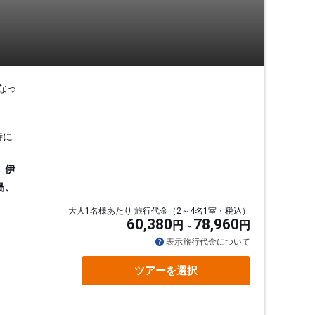
なっ
時に
、伊
島、
大人1名様あたり 旅行代金（2～4名1室・税込）
60,380
78,960
円
円
表示旅行代金について
ツアーを選択