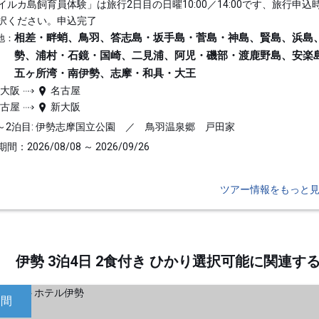
イルカ島飼育員体験」は旅行2日目の日曜10:00／14:00です、旅行申込
択ください。申込完了
相差・畔蛸、鳥羽、答志島・坂手島・菅島・神島、賢島、浜島
地：
勢、浦村・石鏡・国崎、二見浦、阿児・磯部・渡鹿野島、安楽
五ヶ所湾・南伊勢、志摩・和具・大王
新大阪
名古屋
名古屋
新大阪
～2泊目: 伊勢志摩国立公園 ／ 鳥羽温泉郷 戸田家
間：2026/08/08 ～ 2026/09/26
ツアー情報をもっと
伊勢 3泊4日 2食付き ひかり選択可能に関連
日間