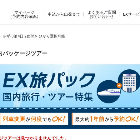
よくあるご質問
マイページ
申込から出発まで
EXサー
お問い合わせ
（予約内容確認）
伊勢 3泊4日 2食付き ひかり選択可能
国内パッケージツアー
ケージツアーは見つかりませんでした。