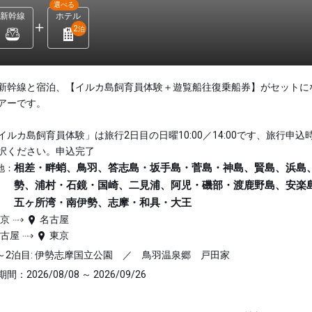
選べる
新幹線
ホテル
2
泊
新幹線と宿泊、【イルカ島飼育員体験＋遊覧船往復乗船券】がセットに
アーです。
イルカ島飼育員体験」は旅行2日目の日曜10:00／14:00です、旅行申込
択ください。申込完了
相差・畔蛸、鳥羽、答志島・坂手島・菅島・神島、賢島、浜島
地：
勢、浦村・石鏡・国崎、二見浦、阿児・磯部・渡鹿野島、安楽
五ヶ所湾・南伊勢、志摩・和具・大王
東京
名古屋
名古屋
東京
～2泊目: 伊勢志摩国立公園 ／ 鳥羽温泉郷 戸田家
間：2026/08/08 ～ 2026/09/26