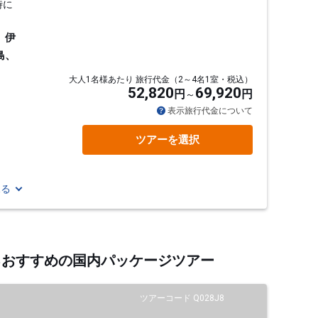
時に
、伊
島、
大人1名様あたり 旅行代金（2～4名1室・税込）
52,820
69,920
円
円
表示旅行代金について
ツアーを選択
見る
するおすすめの国内パッケージツアー
ツアーコード Q028J8