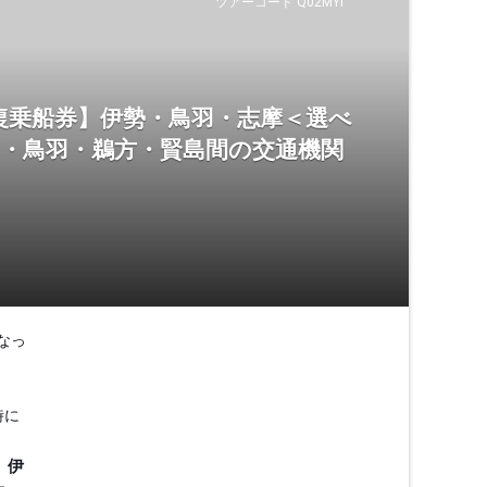
ツアーコード Q02MYI
復乗船券】伊勢・鳥羽・志摩＜選べ
市・鳥羽・鵜方・賢島間の交通機関
なっ
時に
、伊