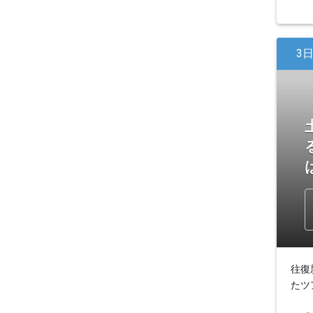
3
往復
たツ