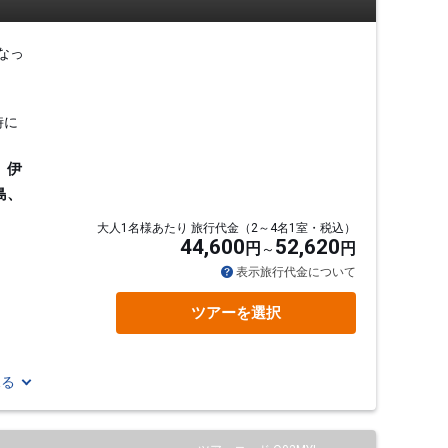
なっ
時に
、伊
島、
大人1名様あたり 旅行代金（2～4名1室・税込）
44,600
52,620
円
円
表示旅行代金について
ツアーを選択
見る