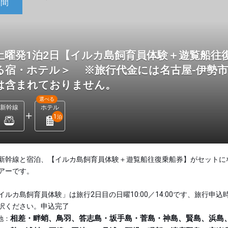
日間
土曜発1泊2日【イルカ島飼育員体験＋遊覧船往
る宿・ホテル＞ ※旅行代金には名古屋-伊勢
は含まれておりません。
選べる
新幹線
ホテル
1
泊
新幹線と宿泊、【イルカ島飼育員体験＋遊覧船往復乗船券】がセットに
アーです。
イルカ島飼育員体験」は旅行2日目の日曜10:00／14:00です、旅行申込
択ください。申込完了
相差・畔蛸、鳥羽、答志島・坂手島・菅島・神島、賢島、浜島
地：