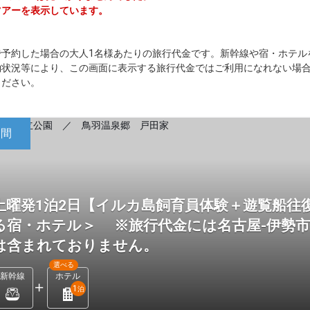
ツアーを表示しています。
で予約した場合の大人1名様あたりの旅行代金です。新幹線や宿・ホテル
約状況等により、この画面に表示する旅行代金ではご利用になれない場
ください。
日間
土曜発1泊2日【イルカ島飼育員体験＋遊覧船往
る宿・ホテル＞ ※旅行代金には名古屋-伊勢
は含まれておりません。
選べる
新幹線
ホテル
1
泊