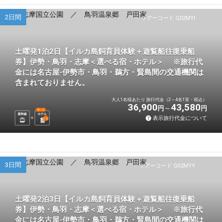
2日間
ツアーコード Q02MYI
土曜発1泊2日【イルカ島飼育員体験＋遊覧船往復乗船
券】伊勢・鳥羽・志摩＜選べる宿・ホテル＞ ※旅行代
金には名古屋-伊勢市・鳥羽・鵜方・賢島間の交通機関は
含まれておりません。
大人1名様あたり 旅行代金（2～4名1室・税込）
36,900
43,580
円
円
選べる
新幹線
ホテル
表示旅行代金について
1
泊
3日間
ツアーコード Q02MYY
土曜発2泊3日【イルカ島飼育員体験＋遊覧船往復乗船
券】伊勢・鳥羽・志摩＜選べる宿・ホテル＞ ※旅行代
金には名古屋-伊勢市・鳥羽・鵜方・賢島間の交通機関は