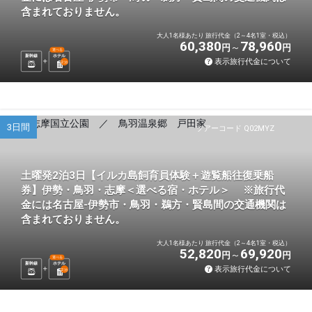
含まれておりません。
大人1名様あたり 旅行代金（2～4名1室・税込）
60,380
78,960
円
円
選べる
新幹線
ホテル
表示旅行代金について
2
泊
3日間
ツアーコード Q02MYZ
土曜発2泊3日【イルカ島飼育員体験＋遊覧船往復乗船
券】伊勢・鳥羽・志摩＜選べる宿・ホテル＞ ※旅行代
金には名古屋-伊勢市・鳥羽・鵜方・賢島間の交通機関は
含まれておりません。
大人1名様あたり 旅行代金（2～4名1室・税込）
52,820
69,920
円
円
選べる
新幹線
ホテル
表示旅行代金について
2
泊