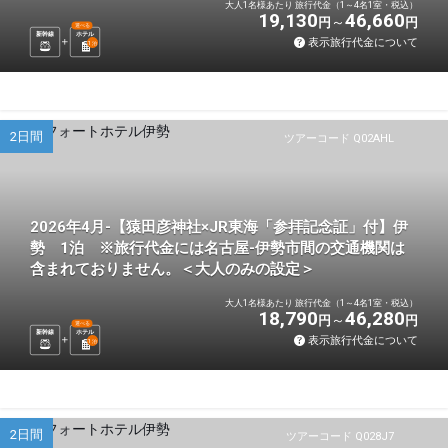
大人1名様あたり 旅行代金（1～4名1室・税込）
19,130
46,660
円
円
選べる
新幹線
ホテル
表示旅行代金について
1
泊
2日間
ツアーコード Q02AHL
2026年4月-【猿田彦神社×JR東海「参拝記念証」付】伊
勢 1泊 ※旅行代金には名古屋-伊勢市間の交通機関は
含まれておりません。＜大人のみの設定＞
大人1名様あたり 旅行代金（1～4名1室・税込）
18,790
46,280
円
円
選べる
新幹線
ホテル
表示旅行代金について
1
泊
2日間
ツアーコード Q028J7