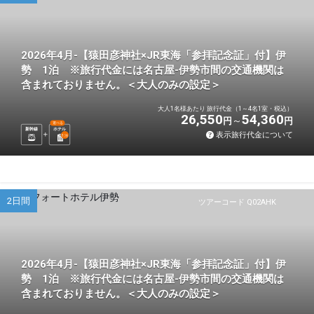
2026年4月-【猿田彦神社×JR東海「参拝記念証」付】伊
勢 1泊 ※旅行代金には名古屋-伊勢市間の交通機関は
含まれておりません。＜大人のみの設定＞
大人1名様あたり 旅行代金（1～4名1室・税込）
26,550
54,360
円
円
選べる
新幹線
ホテル
表示旅行代金について
1
泊
2日間
ツアーコード Q02AHK
2026年4月-【猿田彦神社×JR東海「参拝記念証」付】伊
勢 1泊 ※旅行代金には名古屋-伊勢市間の交通機関は
含まれておりません。＜大人のみの設定＞