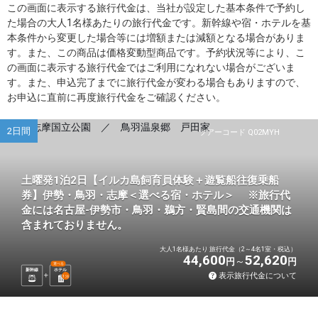
この画面に表示する旅行代金は、当社が設定した基本条件で予約し
た場合の大人1名様あたりの旅行代金です。新幹線や宿・ホテルを基
本条件から変更した場合等には増額または減額となる場合がありま
す。また、この商品は価格変動型商品です。予約状況等により、こ
の画面に表示する旅行代金ではご利用になれない場合がございま
す。また、申込完了までに旅行代金が変わる場合もありますので、
お申込に直前に再度旅行代金をご確認ください。
2日間
ツアーコード Q02MYH
土曜発1泊2日【イルカ島飼育員体験＋遊覧船往復乗船
券】伊勢・鳥羽・志摩＜選べる宿・ホテル＞ ※旅行代
金には名古屋-伊勢市・鳥羽・鵜方・賢島間の交通機関は
含まれておりません。
大人1名様あたり 旅行代金（2～4名1室・税込）
44,600
52,620
円
円
選べる
新幹線
ホテル
表示旅行代金について
1
泊