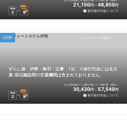
大人1名様あたり 旅行代金（1～4名1室・税込）
21,150
48,850
円
円
選べる
新幹線
ホテル
表示旅行代金について
1
泊
2日間
ツアーコード N98477
ずらし旅 伊勢・鳥羽・志摩 1泊 ※旅行代金には名古
屋-宿泊施設間の交通機関は含まれておりません。
大人1名様あたり 旅行代金（1～4名1室・税込）
30,430
57,540
円
円
選べる
新幹線
ホテル
表示旅行代金について
1
泊