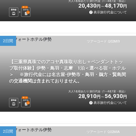
大人1名様あたり 旅行代金（1～4名1室・税込）
20,430
48,170
円
円
選べる
新幹線
ホテル
表示旅行代金について
1
泊
2日間
ツアーコード Q02MI9
【三重県真珠でのアコヤ真珠取り出し＋ペンダントトッ
プ取付体験】伊勢・鳥羽・志摩 1泊＜選べる宿・ホテル
＞ ※旅行代金には名古屋-伊勢市・鳥羽・鵜方・賢島間
の交通機関は含まれておりません。
大人1名様あたり 旅行代金（1～4名1室・税込）
28,910
56,930
円
円
選べる
新幹線
ホテル
表示旅行代金について
1
泊
2日間
ツアーコード Q02MIA