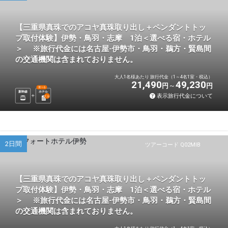
【三重県真珠でのアコヤ真珠取り出し＋ペンダントトッ
プ取付体験】伊勢・鳥羽・志摩 1泊＜選べる宿・ホテル
＞ ※旅行代金には名古屋-伊勢市・鳥羽・鵜方・賢島間
の交通機関は含まれておりません。
大人1名様あたり 旅行代金（1～4名1室・税込）
21,490
49,230
円
円
選べる
新幹線
ホテル
表示旅行代金について
1
泊
2日間
ツアーコード Q02MIB
【三重県真珠でのアコヤ真珠取り出し＋ペンダントトッ
プ取付体験】伊勢・鳥羽・志摩 1泊＜選べる宿・ホテル
＞ ※旅行代金には名古屋-伊勢市・鳥羽・鵜方・賢島間
の交通機関は含まれておりません。