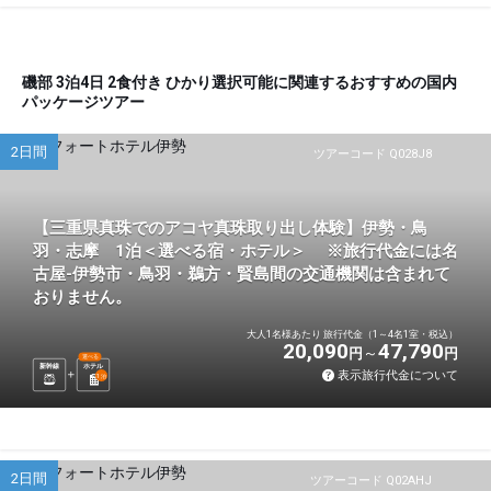
磯部 3泊4日 2食付き ひかり選択可能に関連するおすすめの国内
パッケージツアー
2日間
ツアーコード Q028J8
【三重県真珠でのアコヤ真珠取り出し体験】伊勢・鳥
羽・志摩 1泊＜選べる宿・ホテル＞ ※旅行代金には名
古屋-伊勢市・鳥羽・鵜方・賢島間の交通機関は含まれて
おりません。
大人1名様あたり 旅行代金（1～4名1室・税込）
20,090
47,790
円
円
選べる
新幹線
ホテル
表示旅行代金について
1
泊
2日間
ツアーコード Q02AHJ