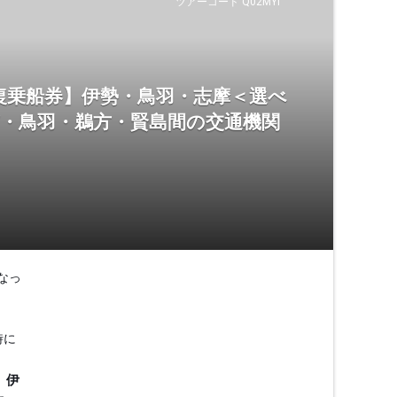
ツアーコード Q02MYI
復乗船券】伊勢・鳥羽・志摩＜選べ
市・鳥羽・鵜方・賢島間の交通機関
なっ
時に
、伊