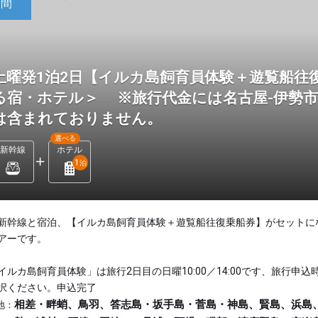
日間
土曜発1泊2日【イルカ島飼育員体験＋遊覧船往
る宿・ホテル＞ ※旅行代金には名古屋-伊勢
は含まれておりません。
選べる
新幹線
ホテル
1
泊
新幹線と宿泊、【イルカ島飼育員体験＋遊覧船往復乗船券】がセットに
アーです。
イルカ島飼育員体験」は旅行2日目の日曜10:00／14:00です、旅行申込
択ください。申込完了
相差・畔蛸、鳥羽、答志島・坂手島・菅島・神島、賢島、浜島
地：