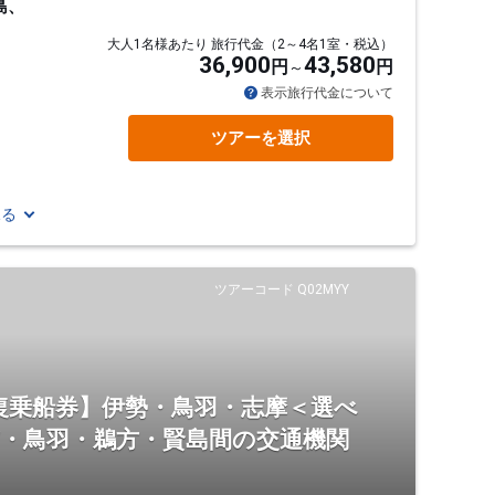
島、
大人1名様あたり 旅行代金（2～4名1室・税込）
36,900
43,580
円
円
表示旅行代金について
ツアーを選択
見る
ツアーコード Q02MYY
復乗船券】伊勢・鳥羽・志摩＜選べ
市・鳥羽・鵜方・賢島間の交通機関