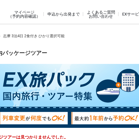
よくあるご質問
マイページ
申込から出発まで
EXサー
お問い合わせ
（予約内容確認）
志摩 3泊4日 2食付き ひかり選択可能
国内パッケージツアー
ケージツアーは見つかりませんでした。