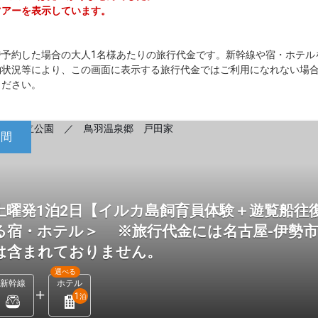
ツアーを表示しています。
で予約した場合の大人1名様あたりの旅行代金です。新幹線や宿・ホテル
約状況等により、この画面に表示する旅行代金ではご利用になれない場
ください。
日間
土曜発1泊2日【イルカ島飼育員体験＋遊覧船往
る宿・ホテル＞ ※旅行代金には名古屋-伊勢
は含まれておりません。
選べる
新幹線
ホテル
1
泊