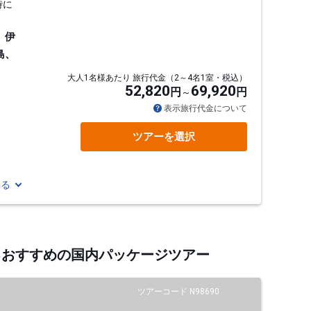
時に
、伊
島、
大人1名様あたり 旅行代金（2～4名1室・税込）
52,820
69,920
円
円
表示旅行代金について
ツアーを選択
見る
するおすすめの国内パッケージツアー
ツアーコード N98690