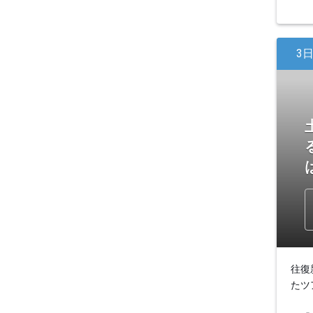
3
往復
たツ