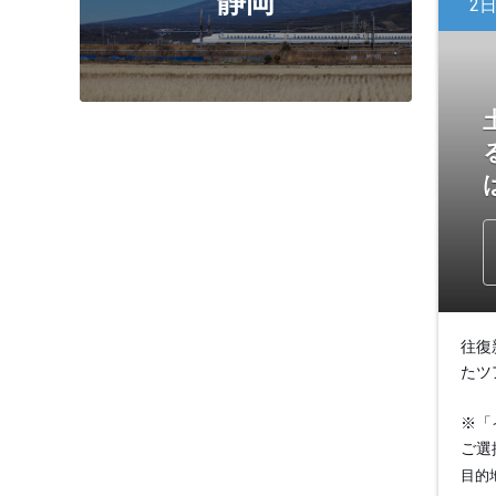
静岡
2
往復
たツ
※「
ご選
目的