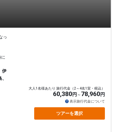
なっ
時に
、伊
島、
大人1名様あたり 旅行代金（2～4名1室・税込）
60,380
78,960
円
円
表示旅行代金について
ツアーを選択