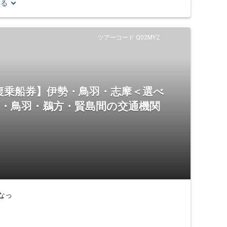
見る
ツアーコード Q02MYZ
復乗船券】伊勢・鳥羽・志摩＜選べ
市・鳥羽・鵜方・賢島間の交通機関
なっ