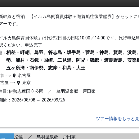
新幹線と宿泊、【イルカ島飼育員体験＋遊覧船往復乗船券】がセットに
アーです。
イルカ島飼育員体験」は旅行2日目の日曜10:00／14:00です、旅行申込
択ください。申込完了
相差・畔蛸、鳥羽、答志島・坂手島・菅島・神島、賢島、浜島
地：
勢、浦村・石鏡・国崎、二見浦、阿児・磯部・渡鹿野島、安楽
五ヶ所湾・南伊勢、志摩・和具・大王
東京
名古屋
名古屋
東京
泊目: 伊勢志摩国立公園 ／ 鳥羽温泉郷 戸田家
間：2026/08/08 ～ 2026/09/26
ツアー情報をもっと