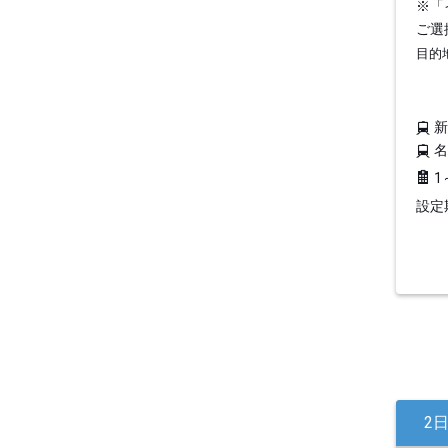
※「
ご選
目的
1
設定期
2