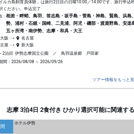
イルカ島飼育員体験」は旅行2日目の日曜10:00／14:00です、旅行申込
択ください。申込完了
相差・畔蛸、鳥羽、答志島・坂手島・菅島・神島、賢島、浜島
地：
勢、浦村・石鏡・国崎、二見浦、阿児・磯部・渡鹿野島、安楽
五ヶ所湾・南伊勢、志摩・和具・大王
新大阪
名古屋
名古屋
新大阪
～2泊目: 伊勢志摩国立公園 ／ 鳥羽温泉郷 戸田家
間：2026/08/08 ～ 2026/09/26
ツアー情報をもっと
志摩 3泊4日 2食付き ひかり選択可能に関連
日間