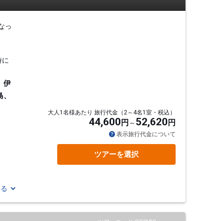
なっ
時に
、伊
島、
大人1名様あたり 旅行代金（2～4名1室・税込）
44,600
52,620
円
円
表示旅行代金について
ツアーを選択
見る