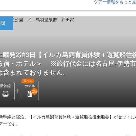
ツアー情報をもっと
日間
土曜発2泊3日【イルカ島飼育員体験＋遊覧船往
る宿・ホテル＞ ※旅行代金には名古屋-伊勢
は含まれておりません。
選べる
新幹線
ホテル
2
泊
新幹線と宿泊、【イルカ島飼育員体験＋遊覧船往復乗船券】がセットに
アーです。