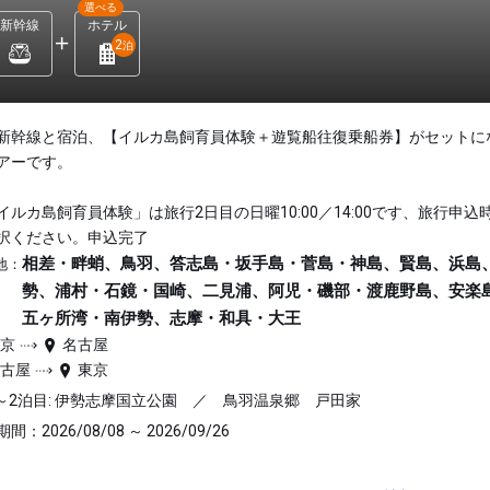
選べる
新幹線
ホテル
2
泊
新幹線と宿泊、【イルカ島飼育員体験＋遊覧船往復乗船券】がセットに
アーです。
イルカ島飼育員体験」は旅行2日目の日曜10:00／14:00です、旅行申込
択ください。申込完了
相差・畔蛸、鳥羽、答志島・坂手島・菅島・神島、賢島、浜島
地：
勢、浦村・石鏡・国崎、二見浦、阿児・磯部・渡鹿野島、安楽
五ヶ所湾・南伊勢、志摩・和具・大王
東京
名古屋
名古屋
東京
～2泊目: 伊勢志摩国立公園 ／ 鳥羽温泉郷 戸田家
間：2026/08/08 ～ 2026/09/26