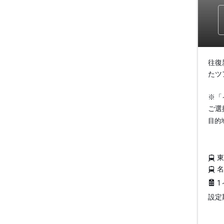
往復
たツ
※「
ご選
目的
1
設定期