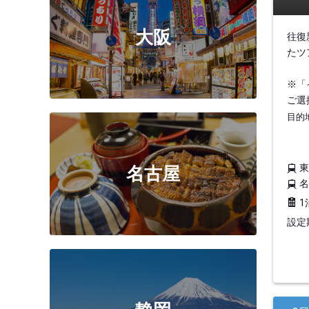
大阪
往復
たツ
※「
ご選
目的
名古屋
1
設定期