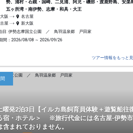
勢、浦村・石鏡・国崎、二見浦、阿児・磯部・渡鹿野島、安楽
五ヶ所湾・南伊勢、志摩・和具・大王
新大阪
名古屋
名古屋
新大阪
泊目: 伊勢志摩国立公園 ／ 鳥羽温泉郷 戸田家
間：2026/08/08 ～ 2026/09/26
ツアー情報をもっと
日間
土曜発2泊3日【イルカ島飼育員体験＋遊覧船往
る宿・ホテル＞ ※旅行代金には名古屋-伊勢
は含まれておりません。