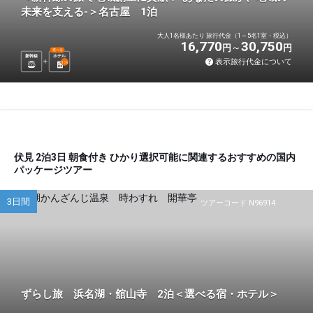
未来を支える-＞名古屋 1泊
大人1名様あたり 旅行代金（1～5名1室・税込）
16,770
30,750
円
円
選べる
新幹線
ホテル
表示旅行代金について
1
泊
伏見 2泊3日 朝食付き ひかり選択可能に関連するおすすめの国内
パッケージツアー
3日間
ツアーコード N96914
ずらし旅 浜名湖・舘山寺 2泊＜選べる宿・ホテル＞