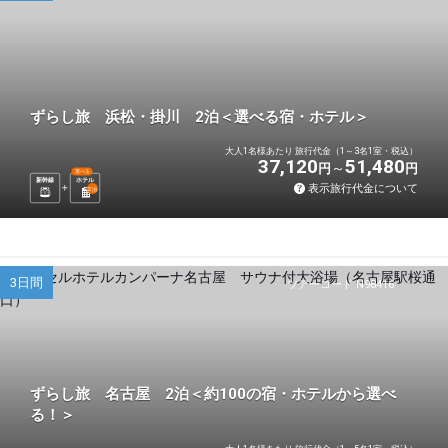
ずらし旅 浜松・掛川 2泊＜選べる宿・ホテル＞
大人1名様あたり 旅行代金（1～3名1室・税込）
37,120
51,480
円
円
選べる
新幹線
ホテル
表示旅行代金について
2
泊
3日間
ツアーコード N98416
ずらし旅 名古屋 2泊＜約100の宿・ホテルから選べ
る！＞