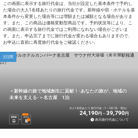
この画面に表示する旅行代金は、当社が設定した基本条件で予約し
た場合の大人1名様あたりの旅行代金です。新幹線や宿・ホテルを基
本条件から変更した場合等には増額または減額となる場合がありま
す。また、この商品は価格変動型商品です。予約状況等により、こ
の画面に表示する旅行代金ではご利用になれない場合がございま
す。また、申込完了までに旅行代金が変わる場合もありますので、
お申込に直前に再度旅行代金をご確認ください。
2日間
ツアーコード Q02C5Y
＜新幹線の旅で地域創生に貢献！-あなたの旅が、地域の
未来を支える-＞名古屋 1泊
大人1名様あたり 旅行代金（1～5名1室・税込）
24,190
39,790
円
円
選べる
新幹線
ホテル
表示旅行代金について
1
泊