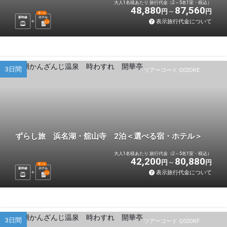
大人1名様あたり 旅行代金（2～5名1室・税込）
48,880
87,560
円
円
選べる
新幹線
ホテル
表示旅行代金について
2
泊
3日間
ツアーコード Q02OKE
ずらし旅 浜名湖・舘山寺 2泊＜選べる宿・ホテル＞
大人1名様あたり 旅行代金（2～5名1室・税込）
42,200
80,880
円
円
選べる
新幹線
ホテル
表示旅行代金について
2
泊
3日間
ツアーコード Q02OKF