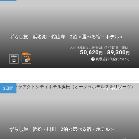
ずらし旅 浜名湖・舘山寺 2泊＜選べる宿・ホテル＞
大人1名様あたり 旅行代金（2～5名1室・税込）
50,620
89,300
円
円
選べる
新幹線
ホテル
表示旅行代金について
2
泊
3日間
ツアーコード N96908
ずらし旅 浜松・掛川 2泊＜選べる宿・ホテル＞