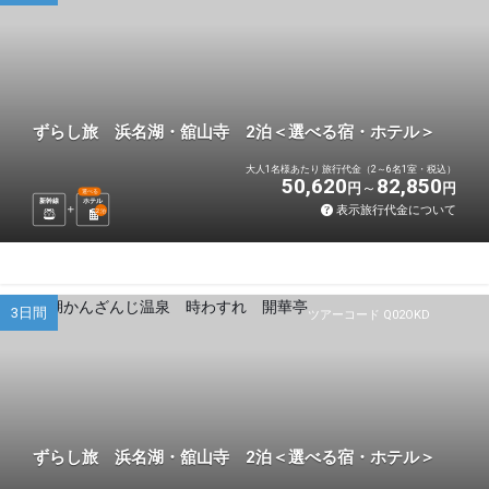
ずらし旅 浜名湖・舘山寺 2泊＜選べる宿・ホテル＞
大人1名様あたり 旅行代金（2～6名1室・税込）
50,620
82,850
円
円
選べる
新幹線
ホテル
表示旅行代金について
2
泊
3日間
ツアーコード Q02OKD
ずらし旅 浜名湖・舘山寺 2泊＜選べる宿・ホテル＞