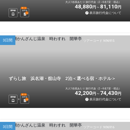
大人1名様あたり 旅行代金（2～6名1室・税込）
48,880
81,110
円
円
選べる
新幹線
ホテル
表示旅行代金について
2
泊
3日間
ツアーコード N96915
ずらし旅 浜名湖・舘山寺 2泊＜選べる宿・ホテル＞
大人1名様あたり 旅行代金（2～6名1室・税込）
42,200
74,430
円
円
選べる
新幹線
ホテル
表示旅行代金について
2
泊
3日間
ツアーコード N96916