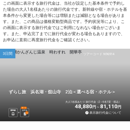
この画面に表示する旅行代金は、当社が設定した基本条件で予約し
た場合の大人1名様あたりの旅行代金です。新幹線や宿・ホテルを基
本条件から変更した場合等には増額または減額となる場合がありま
す。また、この商品は価格変動型商品です。予約状況等により、こ
の画面に表示する旅行代金ではご利用になれない場合がございま
す。また、申込完了までに旅行代金が変わる場合もありますので、
お申込に直前に再度旅行代金をご確認ください。
3日間
ツアーコード N96914
ずらし旅 浜名湖・舘山寺 2泊＜選べる宿・ホテル＞
大人1名様あたり 旅行代金（2～6名1室・税込）
48,880
81,110
円
円
選べる
新幹線
ホテル
表示旅行代金について
2
泊