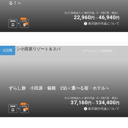
る！＞
大人1名様あたり 旅行代金（1～5名1室・税込）
22,960
46,940
円
円
選べる
新幹線
ホテル
表示旅行代金について
2
泊
3日間
ツアーコード Q029CS
ずらし旅 小田原・箱根 2泊＜選べる宿・ホテル＞
大人1名様あたり 旅行代金（2～6名1室・税込）
37,160
134,400
円
円
選べる
新幹線
ホテル
表示旅行代金について
2
泊