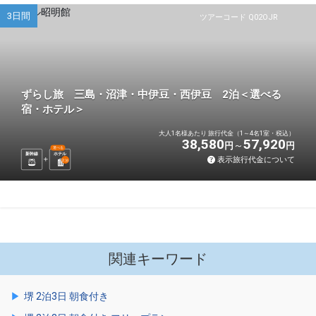
3日間
ツアーコード Q02OJR
ずらし旅 三島・沼津・中伊豆・西伊豆 2泊＜選べる
宿・ホテル＞
大人1名様あたり 旅行代金（1～4名1室・税込）
38,580
57,920
円
円
選べる
新幹線
ホテル
表示旅行代金について
2
泊
関連キーワード
堺 2泊3日 朝食付き