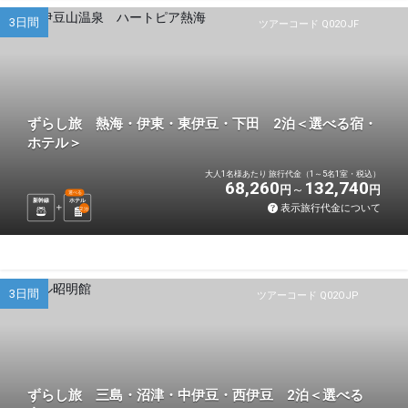
3日間
ツアーコード Q02OJF
ずらし旅 熱海・伊東・東伊豆・下田 2泊＜選べる宿・
ホテル＞
大人1名様あたり 旅行代金（1～5名1室・税込）
68,260
132,740
円
円
選べる
新幹線
ホテル
表示旅行代金について
2
泊
3日間
ツアーコード Q02OJP
ずらし旅 三島・沼津・中伊豆・西伊豆 2泊＜選べる