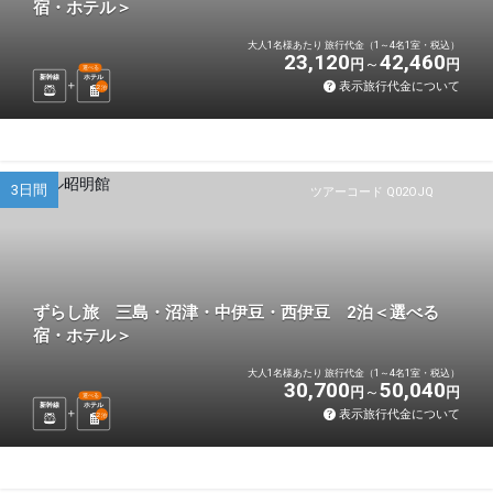
宿・ホテル＞
大人1名様あたり 旅行代金（1～4名1室・税込）
23,120
42,460
円
円
選べる
新幹線
ホテル
表示旅行代金について
2
泊
3日間
ツアーコード Q02OJQ
ずらし旅 三島・沼津・中伊豆・西伊豆 2泊＜選べる
宿・ホテル＞
大人1名様あたり 旅行代金（1～4名1室・税込）
30,700
50,040
円
円
選べる
新幹線
ホテル
表示旅行代金について
2
泊