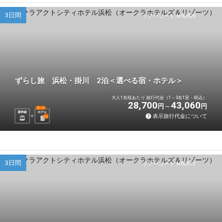
3日間
ツアーコード N96909
ずらし旅 浜松・掛川 2泊＜選べる宿・ホテル＞
大人1名様あたり 旅行代金（1～3名1室・税込）
28,700
43,060
円
円
選べる
新幹線
ホテル
表示旅行代金について
2
泊
3日間
ツアーコード N96910