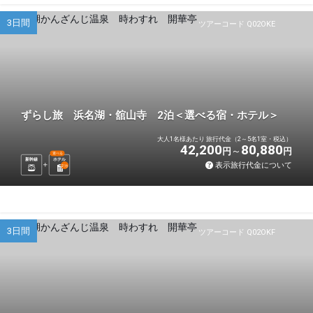
3日間
ツアーコード Q02OKE
ずらし旅 浜名湖・舘山寺 2泊＜選べる宿・ホテル＞
大人1名様あたり 旅行代金（2～5名1室・税込）
42,200
80,880
円
円
選べる
新幹線
ホテル
表示旅行代金について
2
泊
3日間
ツアーコード Q02OKF