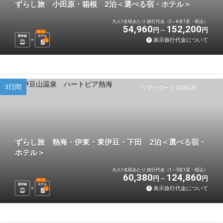
ずらし旅 小田原・箱根 2泊＜選べる宿・ホテル＞
大人1名様あたり 旅行代金（2～6名1室・税込）
54,960
152,200
円
円
選べる
新幹線
ホテル
表示旅行代金について
2
泊
3日間
ツアーコード Q02OJE
ずらし旅 熱海・伊東・東伊豆・下田 2泊＜選べる宿・
ホテル＞
大人1名様あたり 旅行代金（1～5名1室・税込）
60,380
124,860
円
円
選べる
新幹線
ホテル
表示旅行代金について
2
泊