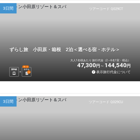
3日間
ツアーコード Q029CT
ずらし旅 小田原・箱根 2泊＜選べる宿・ホテル＞
大人1名様あたり 旅行代金（2～6名1室・税込）
47,300
144,540
円
円
選べる
新幹線
ホテル
表示旅行代金について
2
泊
3日間
ツアーコード Q029CU