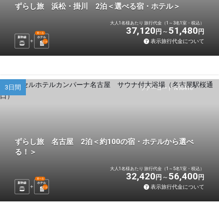
ずらし旅 浜松・掛川 2泊＜選べる宿・ホテル＞
大人1名様あたり 旅行代金（1～3名1室・税込）
37,120
51,480
円
円
選べる
新幹線
ホテル
表示旅行代金について
2
泊
3日間
ツアーコード N98416
ずらし旅 名古屋 2泊＜約100の宿・ホテルから選べ
る！＞
大人1名様あたり 旅行代金（1～5名1室・税込）
32,420
56,400
円
円
選べる
新幹線
ホテル
表示旅行代金について
2
泊