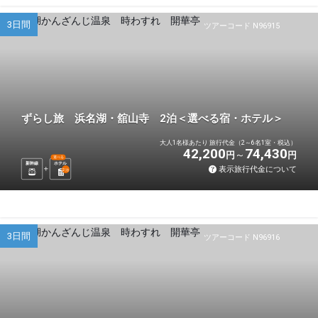
3日間
ツアーコード N96915
ずらし旅 浜名湖・舘山寺 2泊＜選べる宿・ホテル＞
大人1名様あたり 旅行代金（2～6名1室・税込）
42,200
74,430
円
円
選べる
新幹線
ホテル
表示旅行代金について
2
泊
3日間
ツアーコード N96916