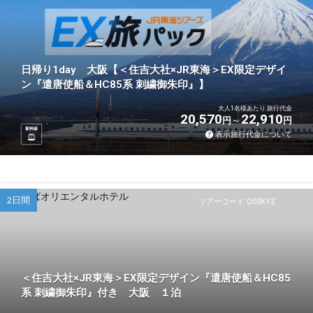
日帰り1day 大阪【＜住吉大社×JR東海＞EX限定デザイ
ン『遣唐使船＆HC85系 刺繍御朱印』】
大人1名様あたり 旅行代金
20,570
22,910
円
円
新幹線
表示旅行代金について
2日間
ツアーコード Q02KYZ
＜住吉大社×JR東海＞EX限定デザイン『遣唐使船＆HC85
系 刺繍御朱印』付き 大阪 １泊