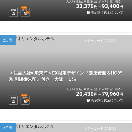
大人1名様あたり 旅行代金（1～3名1室・税込）
33,370
93,400
円
円
選べる
新幹線
ホテル
表示旅行代金について
1
泊
2日間
ツアーコード Q02KZ0
＜住吉大社×JR東海＞EX限定デザイン『遣唐使船＆HC85
系 刺繍御朱印』付き 大阪 １泊
大人1名様あたり 旅行代金（1～3名1室・税込）
20,430
79,960
円
円
選べる
新幹線
ホテル
表示旅行代金について
1
泊
2日間
ツアーコード Q02KZ1