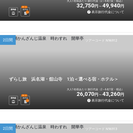
大人1名様あたり 旅行代金（2～6名1室・税込）
32,750
49,940
円
円
選べる
新幹線
ホテル
表示旅行代金について
1
泊
2日間
ツアーコード N96912
ずらし旅 浜名湖・舘山寺 1泊＜選べる宿・ホテル＞
大人1名様あたり 旅行代金（2～6名1室・税込）
26,070
43,260
円
円
選べる
新幹線
ホテル
表示旅行代金について
1
泊
2日間
ツアーコード N96913