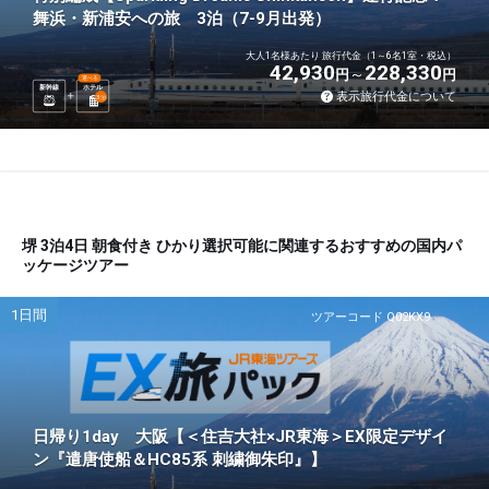
舞浜・新浦安への旅 3泊（7-9月出発）
大人1名様あたり 旅行代金（1～6名1室・税込）
42,930
228,330
円
円
選べる
新幹線
ホテル
表示旅行代金について
3
泊
堺 3泊4日 朝食付き ひかり選択可能に関連するおすすめの国内パ
ッケージツアー
1日間
ツアーコード Q02KX9
日帰り1day 大阪【＜住吉大社×JR東海＞EX限定デザイ
ン『遣唐使船＆HC85系 刺繍御朱印』】