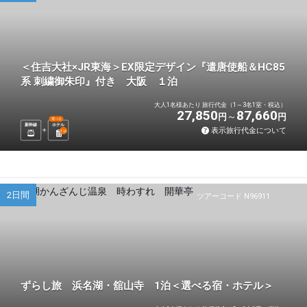
＜住吉大社×JR東海＞EX限定デザイン『遣唐使船＆HC85
系 刺繍御朱印』付き 大阪 １泊
大人1名様あたり 旅行代金（1～3名1室・税込）
27,850
87,660
円
円
選べる
新幹線
ホテル
表示旅行代金について
1
泊
2日間
ツアーコード N96911
ずらし旅 浜名湖・舘山寺 1泊＜選べる宿・ホテル＞