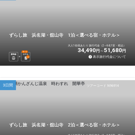
ずらし旅 浜名湖・舘山寺 1泊＜選べる宿・ホテル＞
大人1名様あたり 旅行代金（2～6名1室・税込）
34,490
51,680
円
円
選べる
新幹線
ホテル
表示旅行代金について
1
泊
3日間
ツアーコード N96914
ずらし旅 浜名湖・舘山寺 2泊＜選べる宿・ホテル＞