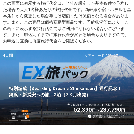
この画面に表示する旅行代金は、当社が設定した基本条件で予約し
た場合の大人1名様あたりの旅行代金です。新幹線や宿・ホテルを基
本条件から変更した場合等には増額または減額となる場合がありま
す。また、この商品は価格変動型商品です。予約状況等により、こ
の画面に表示する旅行代金ではご利用になれない場合がございま
す。また、申込完了までに旅行代金が変わる場合もありますので、
お申込に直前に再度旅行代金をご確認ください。
4日間
ツアーコード Q02NCZ
特別編成【Sparkling Dreams Shinkansen】運行記念！
舞浜・新浦安への旅 3泊（7-9月出発）
大人1名様あたり 旅行代金（1～6名1室・税込）
52,390
237,790
円
円
選べる
新幹線
ホテル
表示旅行代金について
3
泊