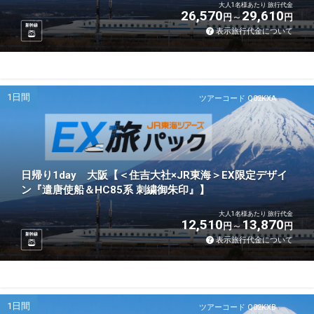
大人1名様あたり 旅行代金
26,570
29,610
円
円
新幹線
表示旅行代金について
1日間
ツアーコード Q02KXA
日帰り1day 大阪【＜住吉大社×JR東海＞EX限定デザイ
ン『遣唐使船＆HC85系 刺繍御朱印』】
大人1名様あたり 旅行代金
12,510
13,870
円
円
新幹線
表示旅行代金について
1日間
ツアーコード Q02KXB