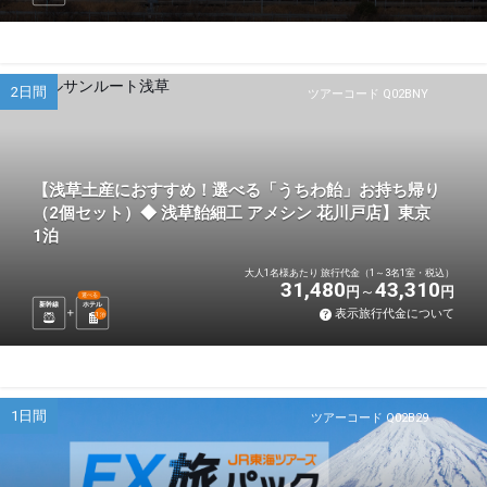
2日間
ツアーコード Q02BNY
【浅草土産におすすめ！選べる「うちわ飴」お持ち帰り
（2個セット）◆ 浅草飴細工 アメシン 花川戸店】東京
1泊
大人1名様あたり 旅行代金（1～3名1室・税込）
31,480
43,310
円
円
選べる
新幹線
ホテル
表示旅行代金について
1
泊
1日間
ツアーコード Q02B29