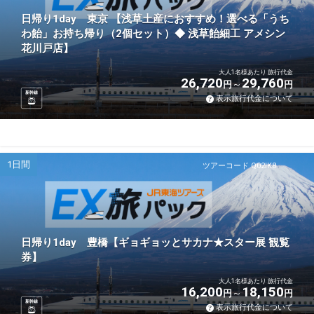
日帰り1day 東京 【浅草土産におすすめ！選べる「うち
わ飴」お持ち帰り（2個セット）◆ 浅草飴細工 アメシン
花川戸店】
大人1名様あたり 旅行代金
26,720
29,760
円
円
新幹線
表示旅行代金について
1日間
ツアーコード Q02IK8
日帰り1day 豊橋【ギョギョッとサカナ★スター展 観覧
券】
大人1名様あたり 旅行代金
16,200
18,150
円
円
新幹線
表示旅行代金について