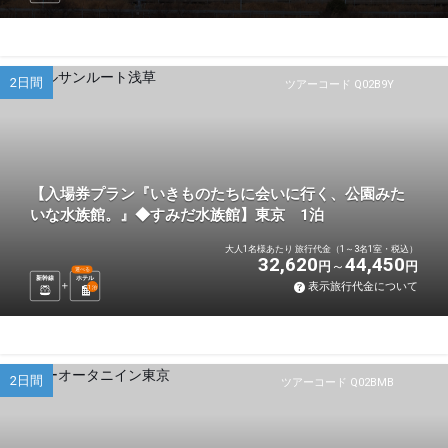
2日間
ツアーコード Q02B9Y
【入場券プラン『いきものたちに会いに行く、公園みた
いな水族館。』◆すみだ水族館】東京 1泊
大人1名様あたり 旅行代金（1～3名1室・税込）
32,620
44,450
円
円
選べる
新幹線
ホテル
表示旅行代金について
1
泊
2日間
ツアーコード Q02BMB