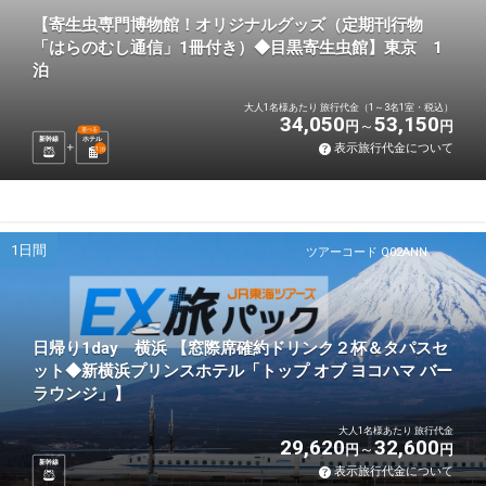
【寄生虫専門博物館！オリジナルグッズ（定期刊行物
「はらのむし通信」1冊付き）◆目黒寄生虫館】東京 1
泊
大人1名様あたり 旅行代金（1～3名1室・税込）
34,050
53,150
円
円
選べる
新幹線
ホテル
表示旅行代金について
1
泊
1日間
ツアーコード Q02ANN
日帰り1day 横浜 【窓際席確約ドリンク２杯＆タパスセ
ット◆新横浜プリンスホテル「トップ オブ ヨコハマ バー
ラウンジ」】
大人1名様あたり 旅行代金
29,620
32,600
円
円
新幹線
表示旅行代金について