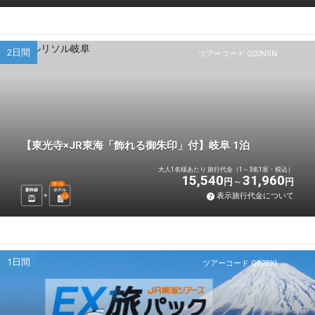
2日間
ツアーコード Q02NSN
【東光寺×JR東海「飾れる御朱印」付】岐阜 1泊
大人1名様あたり 旅行代金（1～3名1室・税込）
15,540
31,960
円
円
選べる
新幹線
ホテル
表示旅行代金について
1
泊
1日間
ツアーコード Q02BXI