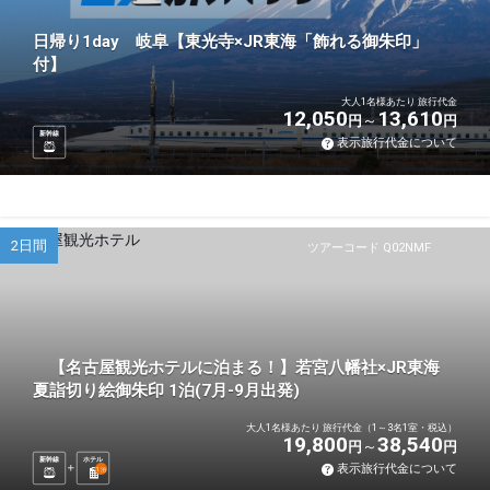
日帰り1day 岐阜【東光寺×JR東海「飾れる御朱印」
付】
大人1名様あたり 旅行代金
12,050
13,610
円
円
新幹線
表示旅行代金について
2日間
ツアーコード Q02NMF
【名古屋観光ホテルに泊まる！】若宮八幡社×JR東海
夏詣切り絵御朱印 1泊(7月-9月出発)
大人1名様あたり 旅行代金（1～3名1室・税込）
19,800
38,540
円
円
新幹線
ホテル
表示旅行代金について
1
泊