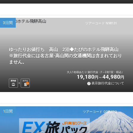
3日間
ツアーコード N98131
ゆったりお値打ち 高山 2泊◆たびのホテル飛騨高山
※旅行代金には名古屋-高山間の交通機関は含まれており
ません。
大人1名様あたり 旅行代金（1～2名1室・税込）
19,180
44,980
円
円
新幹線
ホテル
表示旅行代金について
2
泊
1日間
ツアーコード Q02MPQ