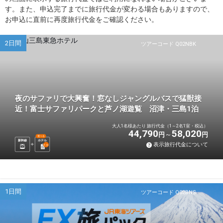
す。また、申込完了までに旅行代金が変わる場合もありますので、
お申込に直前に再度旅行代金をご確認ください。
2日間
ツアーコード Q02NBK
夜のサファリで大興奮！窓なしジャングルバスで猛獣接
近！富士サファリパークと芦ノ湖遊覧 沼津・三島1泊
大人1名様あたり 旅行代金（1～2名1室・税込）
44,790
58,020
円
円
選べる
新幹線
ホテル
表示旅行代金について
1
泊
1日間
ツアーコード Q02BNS