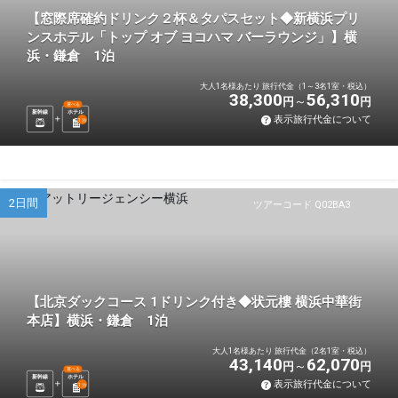
【窓際席確約ドリンク２杯＆タパスセット◆新横浜プリ
ンスホテル「トップ オブ ヨコハマ バーラウンジ」】横
浜・鎌倉 1泊
大人1名様あたり 旅行代金（1～3名1室・税込）
38,300
56,310
円
円
選べる
新幹線
ホテル
表示旅行代金について
1
泊
2日間
ツアーコード Q02BA3
【北京ダックコース 1ドリンク付き◆状元樓 横浜中華街
本店】横浜・鎌倉 1泊
大人1名様あたり 旅行代金（2名1室・税込）
43,140
62,070
円
円
選べる
新幹線
ホテル
表示旅行代金について
1
泊