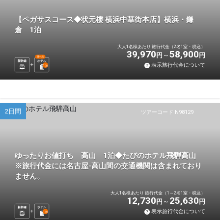
【ペガサスコース◆状元樓 横浜中華街本店】横浜・鎌
倉 1泊
大人1名様あたり 旅行代金（2名1室・税込）
39,970
58,900
円
円
選べる
新幹線
ホテル
表示旅行代金について
1
泊
2日間
ツアーコード N98129
ゆったりお値打ち 高山 1泊◆たびのホテル飛騨高山
※旅行代金には名古屋-高山間の交通機関は含まれており
ません。
大人1名様あたり 旅行代金（1～2名1室・税込）
12,730
25,630
円
円
新幹線
ホテル
表示旅行代金について
1
泊