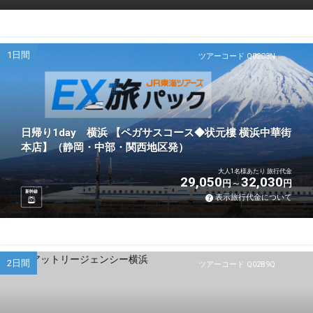
1日間
ツアーコード Q02C3N
日帰り1day 横浜 【ペガサスコース◆状元樓 横浜中華街
本店】（静岡・中部・関西地区発）
大人1名様あたり 旅行代金
29,050
32,030
円
円
新幹線
表示旅行代金について
2日間
ツアーコード Q02B9Q