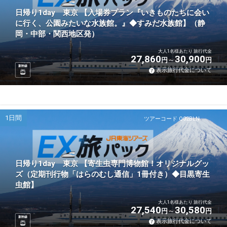
日帰り1day 東京 【入場券プラン『いきものたちに会い
に行く、公園みたいな水族館。』◆すみだ水族館】（静
岡・中部・関西地区発）
大人1名様あたり 旅行代金
27,860
30,900
円
円
新幹線
表示旅行代金について
1日間
ツアーコード Q02BLN
日帰り1day 東京 【寄生虫専門博物館！オリジナルグッ
ズ（定期刊行物「はらのむし通信」1冊付き）◆目黒寄生
虫館】
大人1名様あたり 旅行代金
27,540
30,580
円
円
新幹線
表示旅行代金について