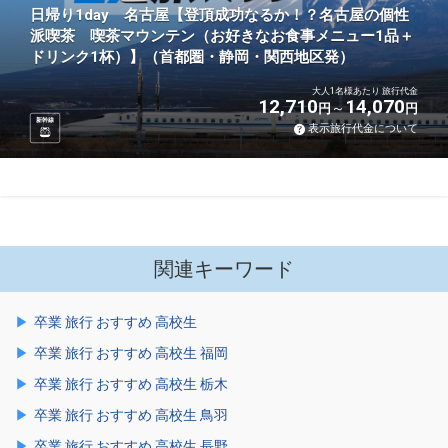
日帰り1day 名古屋【登頂成功なるか！？名古屋の個性
派喫茶 喫茶マウンテン（お好きなお食事メニュー1品＋
ドリンク1杯）】（首都圏・静岡・関西地区発）
大人1名様あたり 旅行代金
12,710
14,070
円
円
新幹線
表示旅行代金について
関連キーワード
卒業 旅行 おすすめ 高校生
卒業 旅行 おすすめ 高校生 福岡
卒業 旅行 おすすめ 高校生 栃木
卒業 旅行 おすすめ 高校生 鳥羽
卒業 旅行 おすすめ 高校生 長野