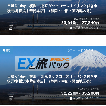
日帰り1day 横浜 【北京ダックコース 1ドリンク付き◆
状元樓 横浜中華街本店】（静岡・中部・関西地区発）
大人1名様あたり 旅行代金
25,640
27,840
円
円
新幹線
表示旅行代金について
1日間
ツアーコード Q02C3R
日帰り1day 横浜 【北京ダックコース 1ドリンク付き◆
状元樓 横浜中華街本店】（静岡・中部・関西地区発）
大人1名様あたり 旅行代金
32,220
35,200
円
円
新幹線
表示旅行代金について