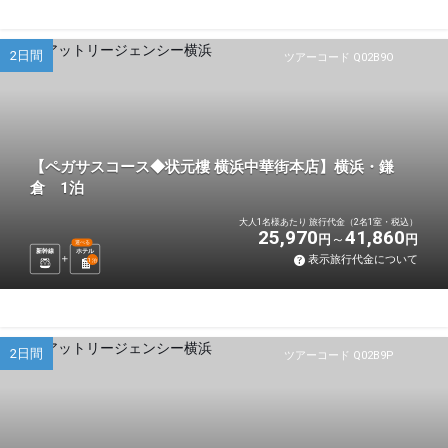
2日間
ツアーコード Q02B9O
【ペガサスコース◆状元樓 横浜中華街本店】横浜・鎌
倉 1泊
大人1名様あたり 旅行代金（2名1室・税込）
25,970
41,860
円
円
選べる
新幹線
ホテル
表示旅行代金について
1
泊
2日間
ツアーコード Q02B9P