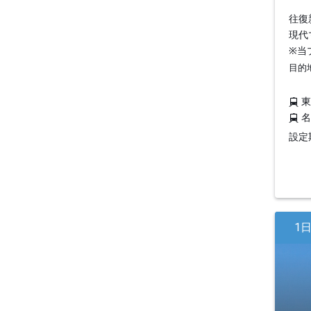
往復
現代
※当
目的
設定期
1