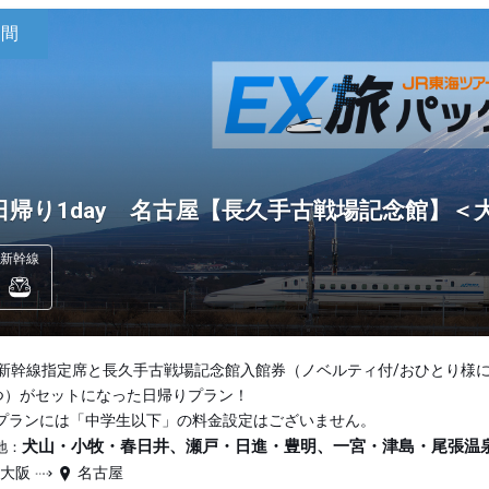
日間
日帰り1day 名古屋【長久手古戦場記念館】
新幹線
新幹線指定席と長久手古戦場記念館入館券（ノベルティ付/おひとり様
つ）がセットになった日帰りプラン！
プランには「中学生以下」の料金設定はございません。
犬山・小牧・春日井、瀬戸・日進・豊明、一宮・津島・尾張温
地：
新大阪
名古屋