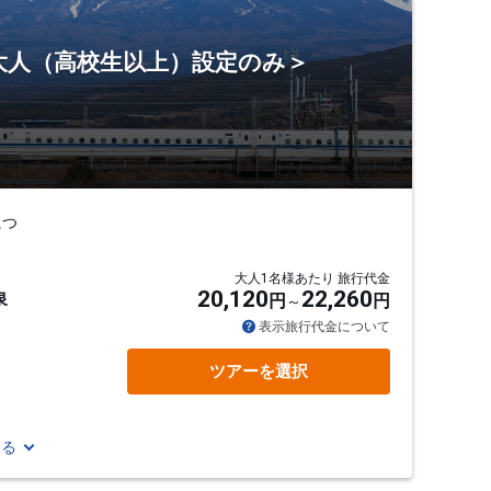
＜大人（高校生以上）設定のみ＞
につ
大人1名様あたり 旅行代金
20,120
22,260
泉
円
円
表示旅行代金について
ツアーを選択
見る