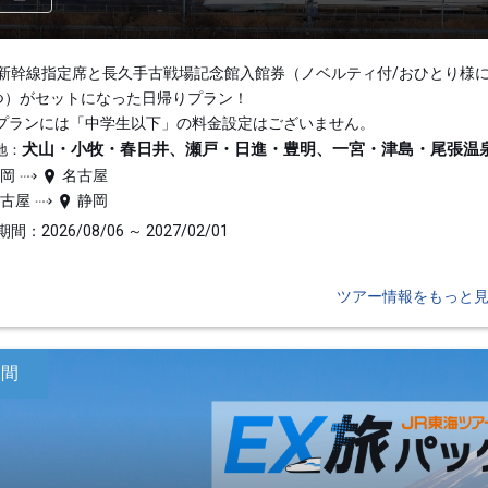
新幹線指定席と長久手古戦場記念館入館券（ノベルティ付/おひとり様
つ）がセットになった日帰りプラン！
プランには「中学生以下」の料金設定はございません。
犬山・小牧・春日井、瀬戸・日進・豊明、一宮・津島・尾張温
地：
静岡
名古屋
名古屋
静岡
間：2026/08/06 ～ 2027/02/01
ツアー情報をもっと
日間