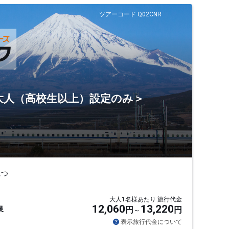
ツアーコード Q02CNR
＜大人（高校生以上）設定のみ＞
につ
大人1名様あたり 旅行代金
12,060
13,220
泉
円
円
表示旅行代金について