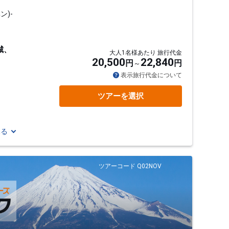
)-
城、
大人1名様あたり 旅行代金
20,500
22,840
円
円
表示旅行代金について
ツアーを選択
見る
ツアーコード Q02NOV