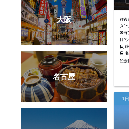
大阪
往復
き1
※当
目的
設定期
名古屋
1