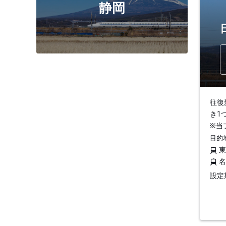
静岡
往復
き1
※当
目的
設定期