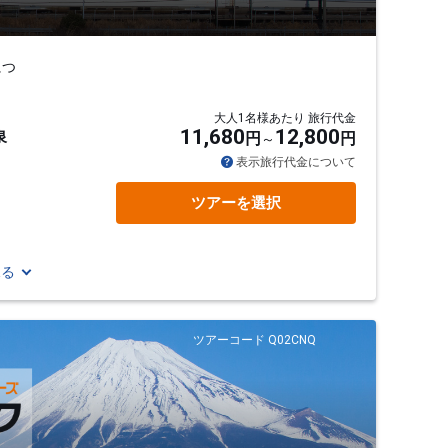
につ
大人1名様あたり 旅行代金
11,680
12,800
泉
円
円
表示旅行代金について
ツアーを選択
見る
ツアーコード Q02CNQ