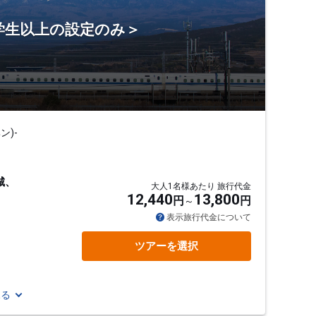
学生以上の設定のみ＞
)-
城、
大人1名様あたり 旅行代金
12,440
13,800
円
円
表示旅行代金について
ツアーを選択
見る