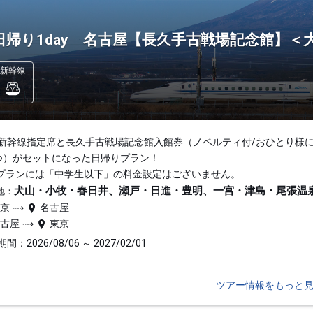
日帰り1day 名古屋【長久手古戦場記念館】
新幹線
新幹線指定席と長久手古戦場記念館入館券（ノベルティ付/おひとり様
つ）がセットになった日帰りプラン！
プランには「中学生以下」の料金設定はございません。
犬山・小牧・春日井、瀬戸・日進・豊明、一宮・津島・尾張温
地：
東京
名古屋
名古屋
東京
間：2026/08/06 ～ 2027/02/01
ツアー情報をもっと