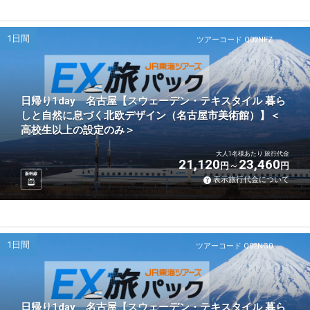
1日間
ツアーコード Q02NFZ
日帰り1day 名古屋【スウェーデン・テキスタイル 暮ら
しと自然に息づく北欧デザイン（名古屋市美術館）】＜
高校生以上の設定のみ＞
大人1名様あたり 旅行代金
21,120
23,460
円
円
新幹線
表示旅行代金について
1日間
ツアーコード Q02NG0
日帰り1day 名古屋【スウェーデン・テキスタイル 暮ら