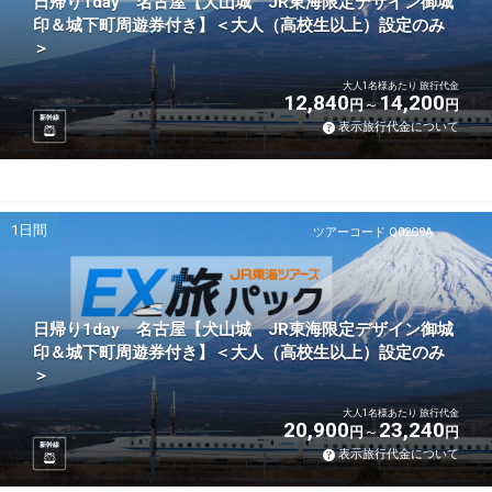
日帰り1day 名古屋【犬山城 JR東海限定デザイン御城
印＆城下町周遊券付き】＜大人（高校生以上）設定のみ
＞
大人1名様あたり 旅行代金
12,840
14,200
円
円
新幹線
表示旅行代金について
1日間
ツアーコード Q02C9A
日帰り1day 名古屋【犬山城 JR東海限定デザイン御城
印＆城下町周遊券付き】＜大人（高校生以上）設定のみ
＞
大人1名様あたり 旅行代金
20,900
23,240
円
円
新幹線
表示旅行代金について