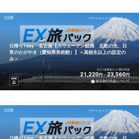
1日間
ツアーコード Q02PU4
日帰り1day 名古屋【スウェーデン絵画 北欧の光、日
常のかがやき（愛知県美術館）】＜高校生以上の設定の
み＞
大人1名様あたり 旅行代金
21,220
23,560
円
円
新幹線
表示旅行代金について
1日間
ツアーコード Q02PU5
日帰り1day 名古屋【スウェーデン絵画 北欧の光、日