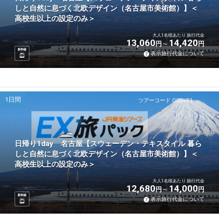
しと自然に息づく北欧デザイン（名古屋市美術館）】＜
高校生以上の設定のみ＞
大人1名様あたり 旅行代金
13,060
14,420
円
円
新幹線
表示旅行代金について
1日間
ツアーコード Q02NG1
日帰り1day 名古屋【スウェーデン・テキスタイル 暮ら
しと自然に息づく北欧デザイン（名古屋市美術館）】＜
高校生以上の設定のみ＞
大人1名様あたり 旅行代金
12,680
14,000
円
円
新幹線
表示旅行代金について