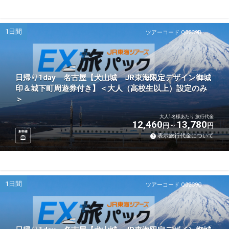
1日間
ツアーコード Q02C9B
日帰り1day 名古屋【犬山城 JR東海限定デザイン御城
印＆城下町周遊券付き】＜大人（高校生以上）設定のみ
＞
大人1名様あたり 旅行代金
12,460
13,780
円
円
新幹線
表示旅行代金について
1日間
ツアーコード Q02C9C