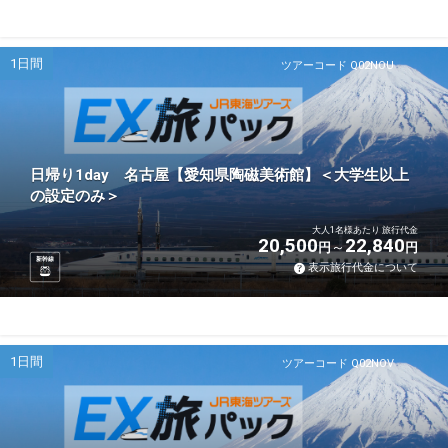
1日間
ツアーコード Q02NOU
日帰り1day 名古屋【愛知県陶磁美術館】＜大学生以上
の設定のみ＞
大人1名様あたり 旅行代金
20,500
22,840
円
円
新幹線
表示旅行代金について
1日間
ツアーコード Q02NOV