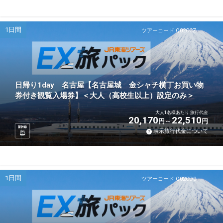
1日間
ツアーコード Q02CCZ
日帰り1day 名古屋【名古屋城 金シャチ横丁お買い物
券付き観覧入場券】＜大人（高校生以上）設定のみ＞
大人1名様あたり 旅行代金
20,170
22,510
円
円
新幹線
表示旅行代金について
1日間
ツアーコード Q02CD0