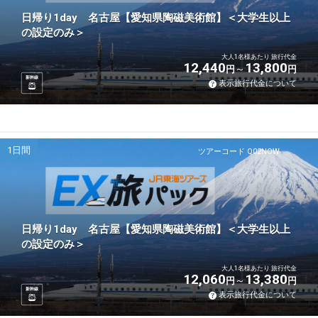
日帰り1day 名古屋【愛知県陶磁美術館】＜大学生以上
の設定のみ＞
大人1名様あたり 旅行代金
12,440
13,800
円
円
新幹線
表示旅行代金について
1日間
ツアーコード Q02NOW
日帰り1day 名古屋【愛知県陶磁美術館】＜大学生以上
の設定のみ＞
大人1名様あたり 旅行代金
12,060
13,380
円
円
新幹線
表示旅行代金について