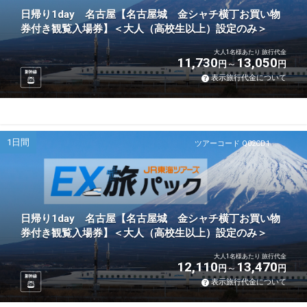
日帰り1day 名古屋【名古屋城 金シャチ横丁お買い物
券付き観覧入場券】＜大人（高校生以上）設定のみ＞
大人1名様あたり 旅行代金
11,730
13,050
円
円
新幹線
表示旅行代金について
1日間
ツアーコード Q02CD1
日帰り1day 名古屋【名古屋城 金シャチ横丁お買い物
券付き観覧入場券】＜大人（高校生以上）設定のみ＞
大人1名様あたり 旅行代金
12,110
13,470
円
円
新幹線
表示旅行代金について