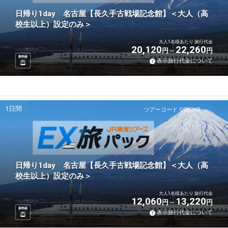
日帰り1day 名古屋【長久手古戦場記念館】＜大人（高
校生以上）設定のみ＞
大人1名様あたり 旅行代金
20,120
22,260
円
円
新幹線
表示旅行代金について
1日間
ツアーコード Q02CNR
日帰り1day 名古屋【長久手古戦場記念館】＜大人（高
校生以上）設定のみ＞
大人1名様あたり 旅行代金
12,060
13,220
円
円
新幹線
表示旅行代金について