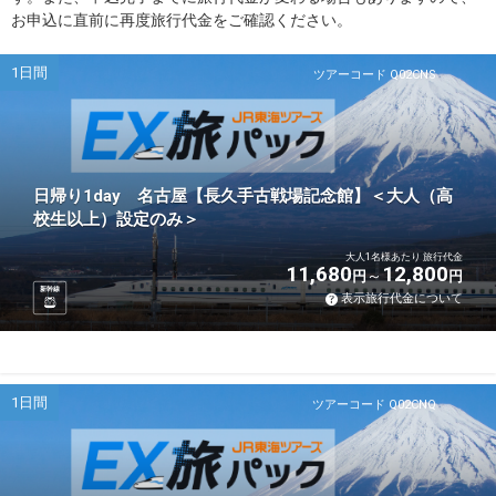
お申込に直前に再度旅行代金をご確認ください。
1日間
ツアーコード Q02CNS
日帰り1day 名古屋【長久手古戦場記念館】＜大人（高
校生以上）設定のみ＞
大人1名様あたり 旅行代金
11,680
12,800
円
円
新幹線
表示旅行代金について
1日間
ツアーコード Q02CNQ