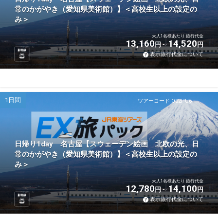
常のかがやき（愛知県美術館）】＜高校生以上の設定の
み＞
大人1名様あたり 旅行代金
13,160
14,520
円
円
新幹線
表示旅行代金について
1日間
ツアーコード Q02PU6
日帰り1day 名古屋【スウェーデン絵画 北欧の光、日
常のかがやき（愛知県美術館）】＜高校生以上の設定の
み＞
大人1名様あたり 旅行代金
12,780
14,100
円
円
新幹線
表示旅行代金について