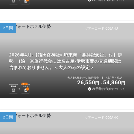
2日間
ツアーコード Q02AHJ
2026年4月-【猿田彦神社×JR東海「参拝記念証」付】伊
勢 1泊 ※旅行代金には名古屋-伊勢市間の交通機関は
含まれておりません。＜大人のみの設定＞
大人1名様あたり 旅行代金（1～4名1室・税込）
26,550
54,360
円
円
選べる
新幹線
ホテル
表示旅行代金について
1
泊
2日間
ツアーコード Q02AHK