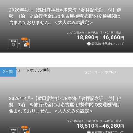
2026年4月-【猿田彦神社×JR東海「参拝記念証」付】伊
勢 1泊 ※旅行代金には名古屋-伊勢市間の交通機関は
含まれておりません。＜大人のみの設定＞
大人1名様あたり 旅行代金（1～4名1室・税込）
18,890
46,660
円
円
選べる
新幹線
ホテル
表示旅行代金について
1
泊
2日間
ツアーコード Q02AHL
2026年4月-【猿田彦神社×JR東海「参拝記念証」付】伊
勢 1泊 ※旅行代金には名古屋-伊勢市間の交通機関は
含まれておりません。＜大人のみの設定＞
大人1名様あたり 旅行代金（1～4名1室・税込）
18,510
46,280
円
円
選べる
新幹線
ホテル
表示旅行代金について
1
泊