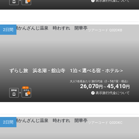
表示旅行代金について
1
泊
2日間
ツアーコード Q02OKB
ずらし旅 浜名湖・舘山寺 1泊＜選べる宿・ホテル＞
大人1名様あたり 旅行代金（2～5名1室・税込）
26,070
45,410
円
円
選べる
新幹線
ホテル
表示旅行代金について
1
泊
2日間
ツアーコード Q02OKC