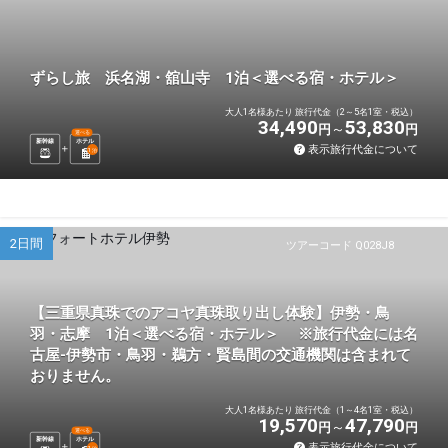
ずらし旅 浜名湖・舘山寺 1泊＜選べる宿・ホテル＞
大人1名様あたり 旅行代金（2～5名1室・税込）
34,490
53,830
円
円
選べる
新幹線
ホテル
表示旅行代金について
1
泊
2日間
ツアーコード Q028J8
【三重県真珠でのアコヤ真珠取り出し体験】伊勢・鳥
羽・志摩 1泊＜選べる宿・ホテル＞ ※旅行代金には名
古屋-伊勢市・鳥羽・鵜方・賢島間の交通機関は含まれて
おりません。
大人1名様あたり 旅行代金（1～4名1室・税込）
19,570
47,790
円
円
選べる
新幹線
ホテル
表示旅行代金について
1
泊