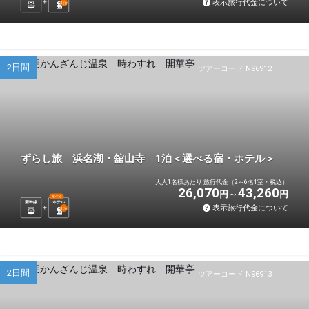
表示旅行代金について
1
泊
2日間
ツアーコード N96912
ずらし旅 浜名湖・舘山寺 1泊＜選べる宿・ホテル＞
大人1名様あたり 旅行代金（2～6名1室・税込）
26,070
43,260
円
円
選べる
新幹線
ホテル
表示旅行代金について
1
泊
2日間
ツアーコード N96913