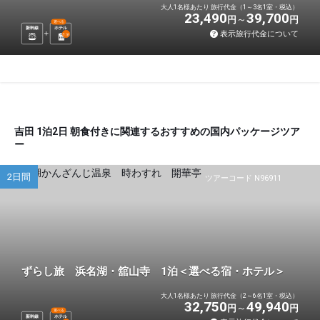
大人1名様あたり 旅行代金（1～3名1室・税込）
23,490
39,700
円
円
選べる
新幹線
ホテル
表示旅行代金について
1
泊
吉田 1泊2日 朝食付きに関連するおすすめの国内パッケージツア
ー
2日間
ツアーコード N96911
ずらし旅 浜名湖・舘山寺 1泊＜選べる宿・ホテル＞
大人1名様あたり 旅行代金（2～6名1室・税込）
32,750
49,940
円
円
選べる
新幹線
ホテル