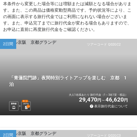
本条件から変更した場合等には増額または減額となる場合がありま
す。また、この商品は価格変動型商品です。予約状況等により、こ
の画面に表示する旅行代金ではご利用になれない場合がございま
す。また、申込完了までに旅行代金が変わる場合もありますので、
お申込に直前に再度旅行代金をご確認ください。
2日間
ツアーコード Q02GC2
「青蓮院門跡」夜間特別ライトアップを楽しむ 京都 1
泊
大人1名様あたり 旅行代金（1～3名1室・税込）
29,470
46,620
円
円
選べる
新幹線
ホテル
表示旅行代金について
1
泊
2日間
ツアーコード Q02GC3