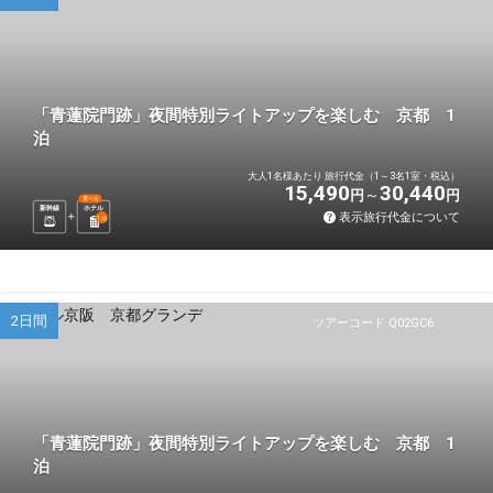
「青蓮院門跡」夜間特別ライトアップを楽しむ 京都 1
泊
大人1名様あたり 旅行代金（1～3名1室・税込）
15,490
30,440
円
円
選べる
新幹線
ホテル
表示旅行代金について
1
泊
2日間
ツアーコード Q02GC6
「青蓮院門跡」夜間特別ライトアップを楽しむ 京都 1
泊