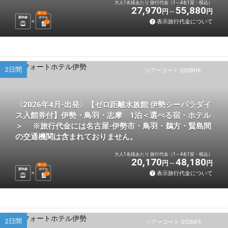
大人1名様あたり 旅行代金（1～4名1室・税込）
27,970
55,880
円
円
選べる
新幹線
ホテル
表示旅行代金について
1
泊
2日間
ツアーコード Q02BH6
〈2026年4月-出発〉【ゼロ距離水族館 伊勢シーパラダイ
ス入館券付】伊勢・鳥羽・志摩 1泊＜選べる宿・ホテル
＞ ※旅行代金には名古屋-伊勢市・鳥羽・鵜方・賢島間
の交通機関は含まれておりません。
大人1名様あたり 旅行代金（1～4名1室・税込）
20,170
48,180
円
円
選べる
新幹線
ホテル
表示旅行代金について
1
泊
2日間
ツアーコード Q02MI9