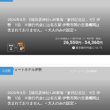
2026年4月-【猿田彦神社×JR東海「参拝記念証」付】伊
勢 1泊 ※旅行代金には名古屋-伊勢市間の交通機関は
含まれておりません。＜大人のみの設定＞
大人1名様あたり 旅行代金（1～4名1室・税込）
26,550
54,360
円
円
選べる
新幹線
ホテル
表示旅行代金について
1
泊
2日間
ツアーコード Q02AHK
2026年4月-【猿田彦神社×JR東海「参拝記念証」付】伊
勢 1泊 ※旅行代金には名古屋-伊勢市間の交通機関は
含まれておりません。＜大人のみの設定＞