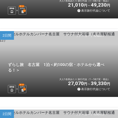
大人1名様あたり 旅行代金（1～4名1室・税込）
21,010
49,230
円
円
選べる
新幹線
ホテル
表示旅行代金について
1
泊
2日間
ツアーコード N98411
ずらし旅 名古屋 1泊＜約100の宿・ホテルから選べ
る！＞
大人1名様あたり 旅行代金（1～5名1室・税込）
27,070
39,330
円
円
選べる
新幹線
ホテル
表示旅行代金について
1
泊
2日間
ツアーコード N98413