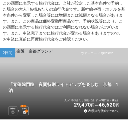
この画面に表示する旅行代金は、当社が設定した基本条件で予約し
た場合の大人1名様あたりの旅行代金です。新幹線や宿・ホテルを基
本条件から変更した場合等には増額または減額となる場合がありま
す。また、この商品は価格変動型商品です。予約状況等により、こ
の画面に表示する旅行代金ではご利用になれない場合がございま
す。また、申込完了までに旅行代金が変わる場合もありますので、
お申込に直前に再度旅行代金をご確認ください。
2日間
ツアーコード Q02GC2
「青蓮院門跡」夜間特別ライトアップを楽しむ 京都 1
泊
大人1名様あたり 旅行代金（1～3名1室・税込）
29,470
46,620
円
円
選べる
新幹線
ホテル
表示旅行代金について
1
泊