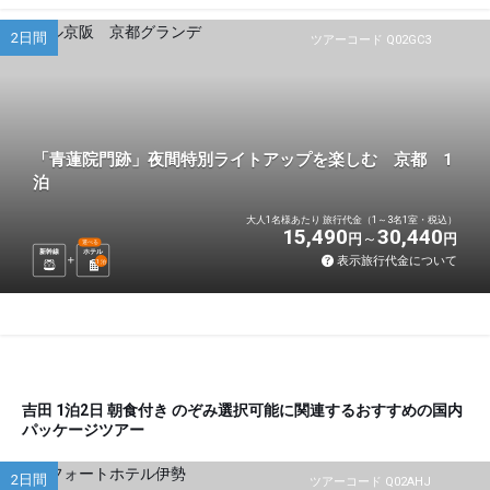
2日間
ツアーコード Q02GC3
「青蓮院門跡」夜間特別ライトアップを楽しむ 京都 1
泊
大人1名様あたり 旅行代金（1～3名1室・税込）
15,490
30,440
円
円
選べる
新幹線
ホテル
表示旅行代金について
1
泊
吉田 1泊2日 朝食付き のぞみ選択可能に関連するおすすめの国内
パッケージツアー
2日間
ツアーコード Q02AHJ