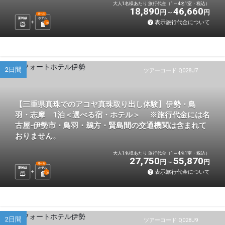
大人1名様あたり 旅行代金（1～4名1室・税込）
18,890
46,660
円
円
選べる
新幹線
ホテル
表示旅行代金について
1
泊
2日間
ツアーコード Q028J7
【三重県真珠でのアコヤ真珠取り出し体験】伊勢・鳥
羽・志摩 1泊＜選べる宿・ホテル＞ ※旅行代金には名
古屋-伊勢市・鳥羽・鵜方・賢島間の交通機関は含まれて
おりません。
大人1名様あたり 旅行代金（1～4名1室・税込）
27,750
55,870
円
円
選べる
新幹線
ホテル
表示旅行代金について
1
泊
2日間
ツアーコード Q028J9