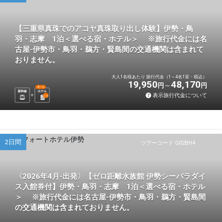
【三重県真珠でのアコヤ真珠取り出し体験】伊勢・鳥
羽・志摩 1泊＜選べる宿・ホテル＞ ※旅行代金には名
古屋-伊勢市・鳥羽・鵜方・賢島間の交通機関は含まれて
おりません。
大人1名様あたり 旅行代金（1～4名1室・税込）
19,950
48,170
円
円
選べる
新幹線
ホテル
表示旅行代金について
1
泊
2日間
ツアーコード Q02BH4
〈2026年4月-出発〉【ゼロ距離水族館 伊勢シーパラダイ
ス入館券付】伊勢・鳥羽・志摩 1泊＜選べる宿・ホテル
＞ ※旅行代金には名古屋-伊勢市・鳥羽・鵜方・賢島間
の交通機関は含まれておりません。