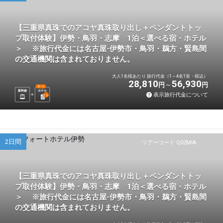
【三重県真珠でのアコヤ真珠取り出し＋ペンダントトッ
プ取付体験】伊勢・鳥羽・志摩 1泊＜選べる宿・ホテル
＞ ※旅行代金には名古屋-伊勢市・鳥羽・鵜方・賢島間
の交通機関は含まれておりません。
大人1名様あたり 旅行代金（1～4名1室・税込）
28,810
56,930
円
円
選べる
新幹線
ホテル
表示旅行代金について
1
泊
2日間
ツアーコード Q02MIA
【三重県真珠でのアコヤ真珠取り出し＋ペンダントトッ
プ取付体験】伊勢・鳥羽・志摩 1泊＜選べる宿・ホテル
＞ ※旅行代金には名古屋-伊勢市・鳥羽・鵜方・賢島間
の交通機関は含まれておりません。