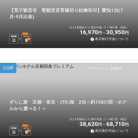
【荒子観音寺 聖観世音菩薩切り絵御朱印】愛知1泊(7
月-9月出発)
大人1名様あたり 旅行代金（1～5名1室・税込）
16,970
30,950
円
円
選べる
新幹線
ホテル
表示旅行代金について
1
泊
3日間
ツアーコード Q028X9
ずらし旅 京都・奈良・びわ湖 2泊＜約150の宿・ホテ
ルから選べる！＞
大人1名様あたり 旅行代金（1～4名1室・税込）
38,620
68,710
円
円
選べる
新幹線
ホテル
表示旅行代金について
2
泊