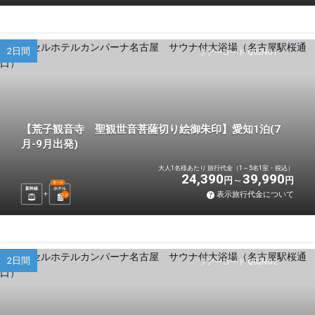
2日間
ツアーコード Q02NO1
【荒子観音寺 聖観世音菩薩切り絵御朱印】愛知1泊(7
月-9月出発)
大人1名様あたり 旅行代金（1～5名1室・税込）
24,390
39,990
円
円
選べる
新幹線
ホテル
表示旅行代金について
1
泊
2日間
ツアーコード Q02NO2