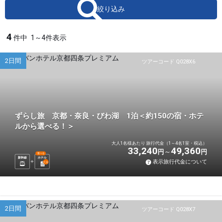
絞り込み
4
件中
1～4件表示
2日間
ツアーコード Q028X6
ずらし旅 京都・奈良・びわ湖 1泊＜約150の宿・ホテ
ルから選べる！＞
大人1名様あたり 旅行代金（1～4名1室・税込）
33,240
49,360
円
円
選べる
新幹線
ホテル
表示旅行代金について
1
泊
2日間
ツアーコード Q028X7