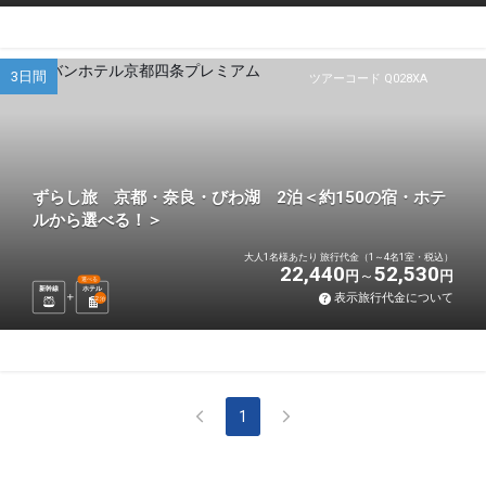
3日間
ツアーコード Q028XA
ずらし旅 京都・奈良・びわ湖 2泊＜約150の宿・ホテ
ルから選べる！＞
大人1名様あたり 旅行代金（1～4名1室・税込）
22,440
52,530
円
円
選べる
新幹線
ホテル
表示旅行代金について
2
泊
1