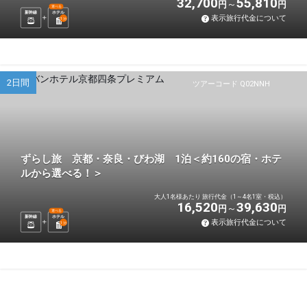
32,700
55,810
円
円
選べる
新幹線
ホテル
表示旅行代金について
1
泊
2日間
ツアーコード Q02NNH
ずらし旅 京都・奈良・びわ湖 1泊＜約160の宿・ホテ
ルから選べる！＞
大人1名様あたり 旅行代金（1～4名1室・税込）
16,520
39,630
円
円
選べる
新幹線
ホテル
表示旅行代金について
1
泊