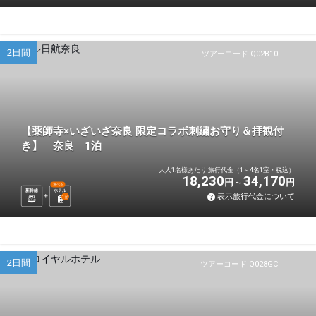
2日間
ツアーコード Q02B10
【薬師寺×いざいざ奈良 限定コラボ刺繍お守り＆拝観付
き】 奈良 1泊
大人1名様あたり 旅行代金（1～4名1室・税込）
18,230
34,170
円
円
選べる
新幹線
ホテル
表示旅行代金について
1
泊
2日間
ツアーコード Q028GC