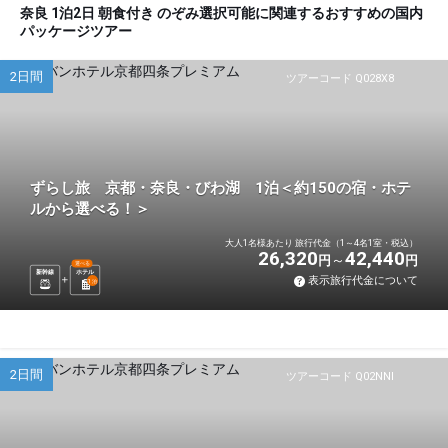
奈良 1泊2日 朝食付き のぞみ選択可能に関連するおすすめの国内
パッケージツアー
2日間
ツアーコード Q028X8
ずらし旅 京都・奈良・びわ湖 1泊＜約150の宿・ホテ
ルから選べる！＞
大人1名様あたり 旅行代金（1～4名1室・税込）
26,320
42,440
円
円
選べる
新幹線
ホテル
表示旅行代金について
1
泊
2日間
ツアーコード Q02NNI