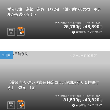
ずらし旅 京都・奈良・びわ湖 1泊＜約160の宿・ホテ
ルから選べる！＞
大人1名様あたり 旅行代金（1～4名1室・税込）
25,780
48,890
円
円
選べる
新幹線
ホテル
表示旅行代金について
1
泊
2日間
ツアーコード Q02B0Y
【薬師寺×いざいざ奈良 限定コラボ刺繍お守り＆拝観付
き】 奈良 1泊
大人1名様あたり 旅行代金（1～4名1室・税込）
31,530
49,820
円
円
選べる
新幹線
ホテル
表示旅行代金について
1
泊