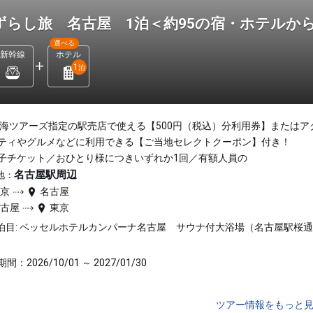
ずらし旅 名古屋 1泊＜約95の宿・ホテルか
選べる
新幹線
ホテル
1
泊
東海ツアーズ指定の駅売店で使える【500円（税込）分利用券】またはア
ティやグルメなどに利用できる【ご当地セレクトクーポン】付き！
子チケット／おひとり様につきいずれか1回／有額人員の
名古屋駅周辺
地：
東京
名古屋
名古屋
東京
泊目: ベッセルホテルカンパーナ名古屋 サウナ付大浴場（名古屋駅桜
間：2026/10/01 ～ 2027/01/30
ツアー情報をもっと