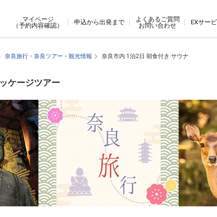
よくあるご質問
マイページ
申込から出発まで
EXサー
お問い合わせ
（予約内容確認）
奈良旅行・奈良ツアー・観光情報
奈良市内 1泊2日 朝食付き サウナ
パッケージツアー