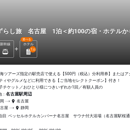
ずらし旅 名古屋 1泊＜約100の宿・ホテル
選べる
新幹線
ホテル
1
泊
東海ツアーズ指定の駅売店で使える【500円（税込）分利用券】またはア
ティやグルメなどに利用できる【ご当地セレクトクーポン】付き！
子チケット／おひとり様につきいずれか1回／有額人員の
名古屋駅周辺
地：
静岡
名古屋
名古屋
静岡
泊目: ベッセルホテルカンパーナ名古屋 サウナ付大浴場（名古屋駅桜