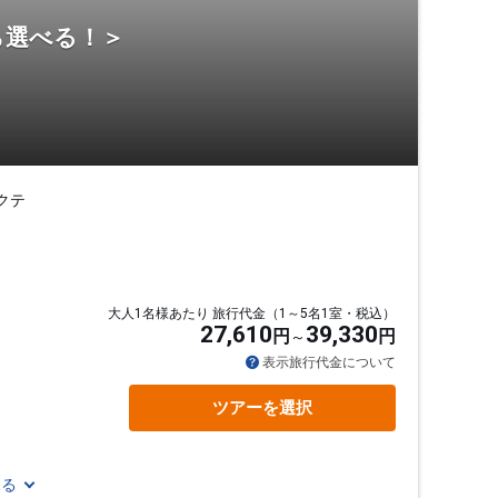
ら選べる！＞
クテ
大人1名様あたり 旅行代金（1～5名1室・税込）
27,610
39,330
円
円
通
表示旅行代金について
ツアーを選択
見る