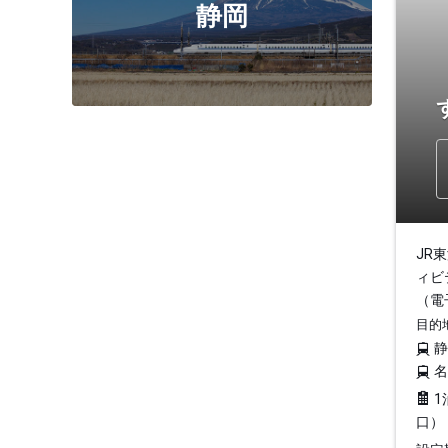
静岡
JR
ィビ
（電
目的
1
口）