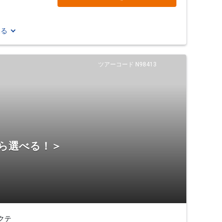
見る
ツアーコード N98413
から選べる！＞
クテ