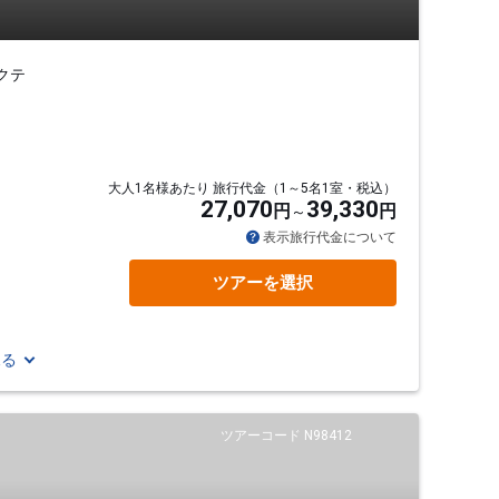
クテ
大人1名様あたり 旅行代金（1～5名1室・税込）
27,070
39,330
円
円
通
表示旅行代金について
ツアーを選択
見る
ツアーコード N98412