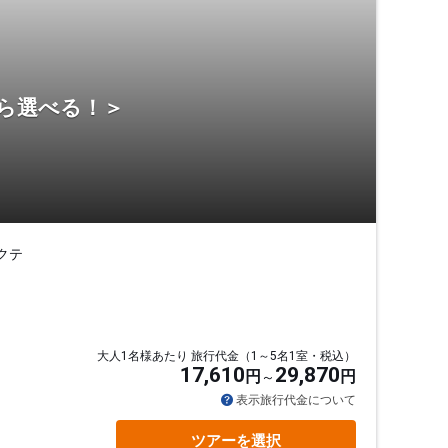
から選べる！＞
クテ
大人1名様あたり 旅行代金（1～5名1室・税込）
17,610
29,870
円
円
通
表示旅行代金について
ツアーを選択