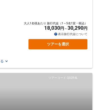
大人1名様あたり 旅行代金（1～5名1室・税込）
18,030
30,290
円
円
通
表示旅行代金について
ツアーを選択
見る
ツアーコード Q02R4L