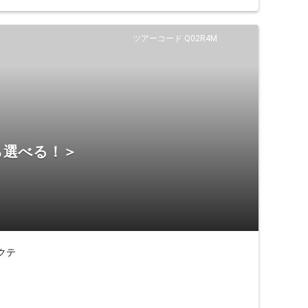
ツアーコード Q02R4M
ら選べる！＞
クテ