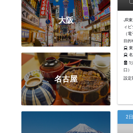
大阪
JR
ィビ
（電
目的
1
口）
名古屋
設定期
2