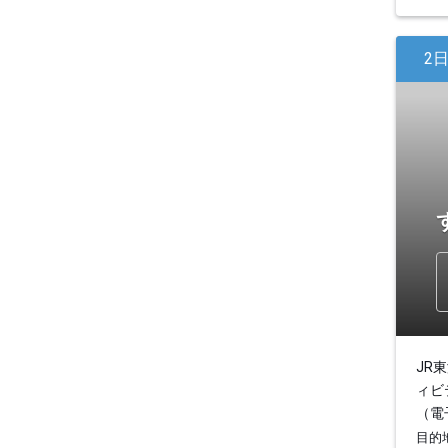
2
JR
ィビ
（電
目的