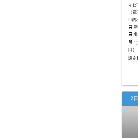
ィビ
（電
目的
1
口）
設定期
2