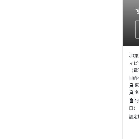
JR
ィビ
（電
目的
1
口）
設定期