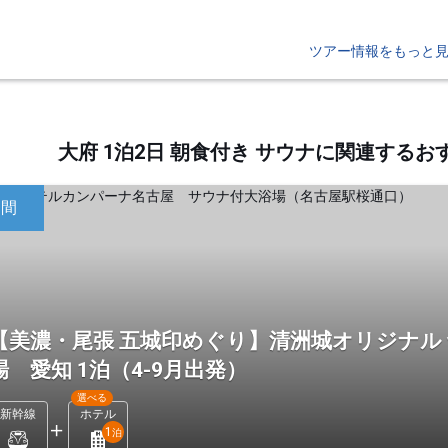
ツアー情報をもっと
大府 1泊2日 朝食付き サウナに関連する
日間
【美濃・尾張 五城印めぐり】清洲城オリジナル
場 愛知 1泊（4-9月出発）
選べる
新幹線
ホテル
1
泊