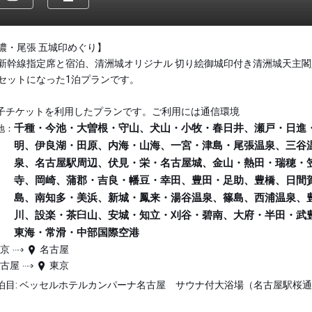
濃・尾張 五城印めぐり】
新幹線指定席と宿泊、清洲城オリジナル 切り絵御城印付き清洲城天主閣
セットになった1泊プランです。
子チケットを利用したプランです。ご利用には通信環境
千種・今池・大曽根・守山、犬山・小牧・春日井、瀬戸・日進
地：
明、伊良湖・田原、内海・山海、一宮・津島・尾張温泉、三谷
泉、名古屋駅周辺、伏見・栄・名古屋城、金山・熱田・瑞穂・
寺、岡崎、蒲郡・吉良・幡豆・幸田、豊田・足助、豊橋、日間
島、南知多・美浜、新城・鳳来・湯谷温泉、篠島、西浦温泉、
川、設楽・茶臼山、安城・知立・刈谷・碧南、大府・半田・武
東海・常滑・中部国際空港
東京
名古屋
名古屋
東京
泊目: ベッセルホテルカンパーナ名古屋 サウナ付大浴場（名古屋駅桜