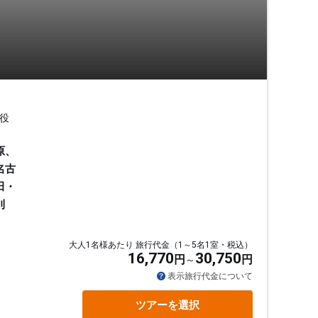
役
原、
名古
田・
刈
大人1名様あたり 旅行代金（1～5名1室・税込）
16,770
30,750
円
円
通
表示旅行代金について
ツアーを選択