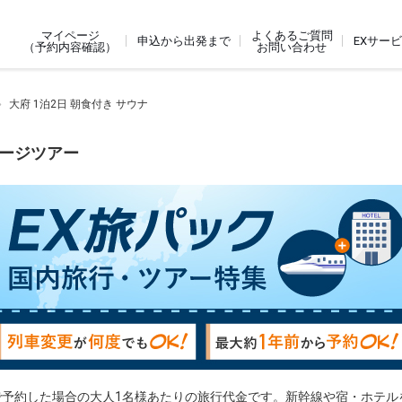
よくあるご質問
マイページ
申込から出発まで
EXサー
お問い合わせ
（予約内容確認）
大府 1泊2日 朝食付き サウナ
ケージツアー
で予約した場合の大人1名様あたりの旅行代金です。新幹線や宿・ホテル