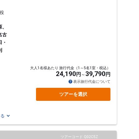
役
原、
名古
田・
刈
大人1名様あたり 旅行代金（1～5名1室・税込）
24,190
39,790
円
円
通
表示旅行代金について
ツアーを選択
見る
ツアーコード Q02C5Z