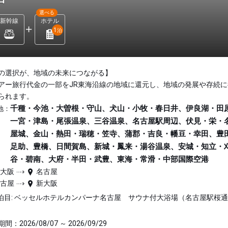
選べる
新幹線
ホテル
1
泊
の選択が、地域の未来につながる】
アー旅行代金の一部をJR東海沿線の地域に還元し、地域の発展や存続に
られます。
千種・今池・大曽根・守山、犬山・小牧・春日井、伊良湖・田
地：
一宮・津島・尾張温泉、三谷温泉、名古屋駅周辺、伏見・栄・
屋城、金山・熱田・瑞穂・笠寺、蒲郡・吉良・幡豆・幸田、豊
足助、豊橋、日間賀島、新城・鳳来・湯谷温泉、安城・知立・
谷・碧南、大府・半田・武豊、東海・常滑・中部国際空港
新大阪
名古屋
名古屋
新大阪
泊目: ベッセルホテルカンパーナ名古屋 サウナ付大浴場（名古屋駅桜
間：2026/08/07 ～ 2026/09/29