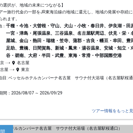
の選択が、地域の未来につながる】
アー旅行代金の一部をJR東海沿線の地域に還元し、地域の発展や存続に
られます。
千種・今池・大曽根・守山、犬山・小牧・春日井、伊良湖・田
地：
一宮・津島・尾張温泉、三谷温泉、名古屋駅周辺、伏見・栄・
屋城、金山・熱田・瑞穂・笠寺、蒲郡・吉良・幡豆・幸田、豊
足助、豊橋、日間賀島、新城・鳳来・湯谷温泉、安城・知立・
谷・碧南、大府・半田・武豊、東海・常滑・中部国際空港
東京
名古屋
名古屋
東京
泊目: ベッセルホテルカンパーナ名古屋 サウナ付大浴場（名古屋駅桜
間：2026/08/07 ～ 2026/09/29
ツアー情報をもっと
日間