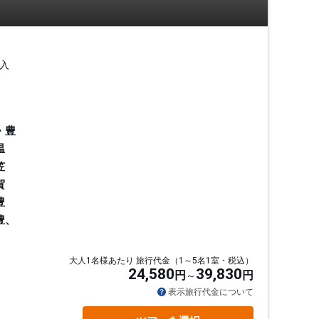
入
・豊
温
笠
賀
豊
豊、
大人1名様あたり 旅行代金（1～5名1室・税込）
24,580
39,830
円
円
通
表示旅行代金について