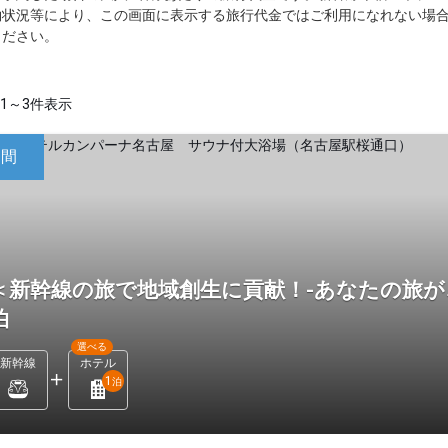
約状況等により、この画面に表示する旅行代金ではご利用になれない場
ください。
1～3件表示
日間
＜新幹線の旅で地域創生に貢献！-あなたの旅が
泊
選べる
新幹線
ホテル
1
泊