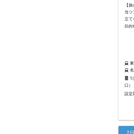
【旅
当ツ
立て
目的
1
口）
設定期
2