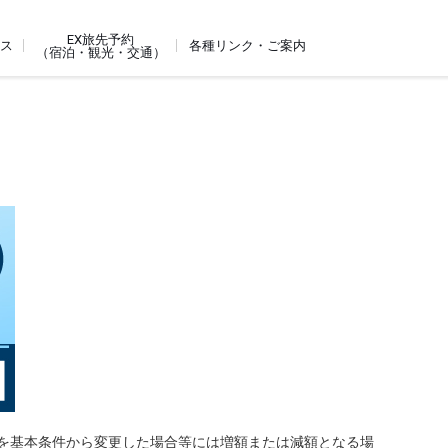
EX旅先予約
ビス
各種リンク・ご案内
（宿泊・観光・交通）
を基本条件から変更した場合等には増額または減額となる場