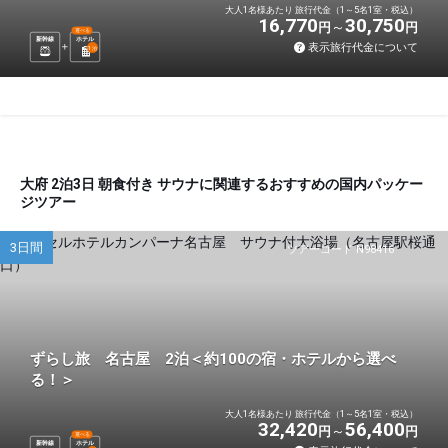
大人1名様あたり 旅行代金（1～5名1室・税込）
16,770
30,750
円
円
選べる
新幹線
ホテル
表示旅行代金について
1
泊
大府 2泊3日 朝食付き サウナに関連するおすすめの国内パッケー
ジツアー
3日間
ツアーコード N98416
ずらし旅 名古屋 2泊＜約100の宿・ホテルから選べ
る！＞
大人1名様あたり 旅行代金（1～5名1室・税込）
32,420
56,400
円
円
選べる
新幹線
ホテル