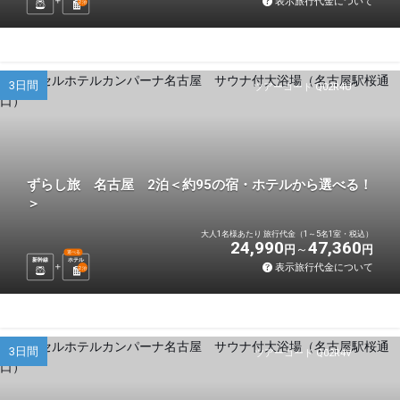
表示旅行代金について
2
泊
3日間
ツアーコード Q02R4U
ずらし旅 名古屋 2泊＜約95の宿・ホテルから選べる！
＞
大人1名様あたり 旅行代金（1～5名1室・税込）
24,990
47,360
円
円
選べる
新幹線
ホテル
表示旅行代金について
2
泊
3日間
ツアーコード Q02R4V