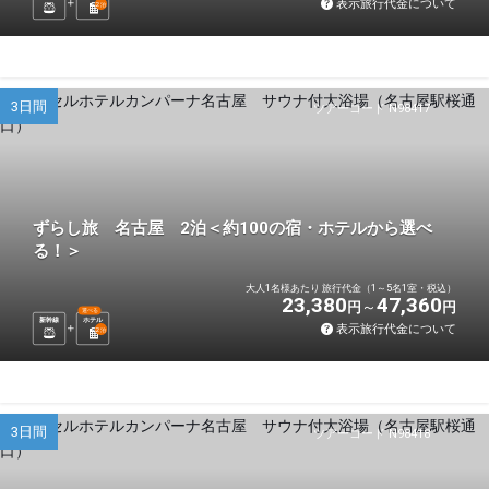
表示旅行代金について
2
泊
3日間
ツアーコード N98417
ずらし旅 名古屋 2泊＜約100の宿・ホテルから選べ
る！＞
大人1名様あたり 旅行代金（1～5名1室・税込）
23,380
47,360
円
円
選べる
新幹線
ホテル
表示旅行代金について
2
泊
3日間
ツアーコード N98418