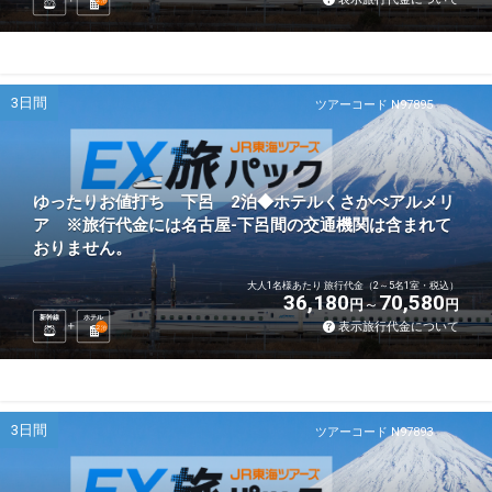
3日間
ツアーコード N97895
ゆったりお値打ち 下呂 2泊◆ホテルくさかべアルメリ
ア ※旅行代金には名古屋-下呂間の交通機関は含まれて
おりません。
大人1名様あたり 旅行代金（2～5名1室・税込）
36,180
70,580
円
円
新幹線
ホテル
表示旅行代金について
2
泊
3日間
ツアーコード N97893