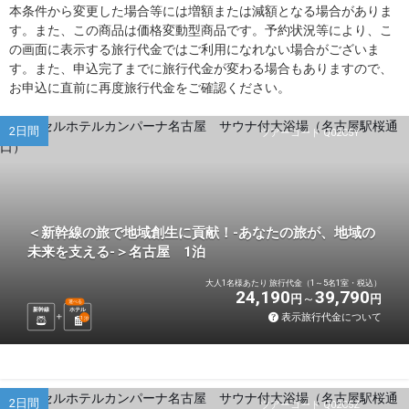
本条件から変更した場合等には増額または減額となる場合がありま
す。また、この商品は価格変動型商品です。予約状況等により、こ
の画面に表示する旅行代金ではご利用になれない場合がございま
す。また、申込完了までに旅行代金が変わる場合もありますので、
お申込に直前に再度旅行代金をご確認ください。
2日間
ツアーコード Q02C5Y
＜新幹線の旅で地域創生に貢献！-あなたの旅が、地域の
未来を支える-＞名古屋 1泊
大人1名様あたり 旅行代金（1～5名1室・税込）
24,190
39,790
円
円
選べる
新幹線
ホテル
表示旅行代金について
1
泊
2日間
ツアーコード Q02C5Z