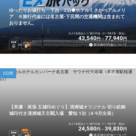
ゆったりお値打ち 下呂 2泊◆ホテルくさかべアルメリ
ア ※旅行代金には名古屋-下呂間の交通機関は含まれて
おりません。
大人1名様あたり 旅行代金（2～5名1室・税込）
43,540
77,940
円
円
新幹線
ホテル
表示旅行代金について
2
泊
2日間
ツアーコード Q02B1J
【美濃・尾張 五城印めぐり】清洲城オリジナル 切り絵御
城印付き清洲城天主閣入場 愛知 1泊（4-9月出発）
大人1名様あたり 旅行代金（1～5名1室・税込）
24,580
39,830
円
円
選べる
新幹線
ホテル
表示旅行代金について
1
泊