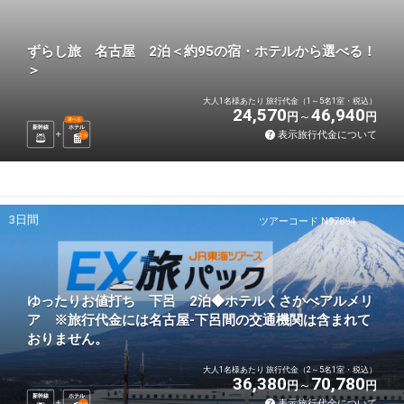
ずらし旅 名古屋 2泊＜約95の宿・ホテルから選べる！
＞
大人1名様あたり 旅行代金（1～5名1室・税込）
24,570
46,940
円
円
選べる
新幹線
ホテル
表示旅行代金について
2
泊
3日間
ツアーコード N97894
ゆったりお値打ち 下呂 2泊◆ホテルくさかべアルメリ
ア ※旅行代金には名古屋-下呂間の交通機関は含まれて
おりません。
大人1名様あたり 旅行代金（2～5名1室・税込）
36,380
70,780
円
円
新幹線
ホテル
表示旅行代金について
2
泊